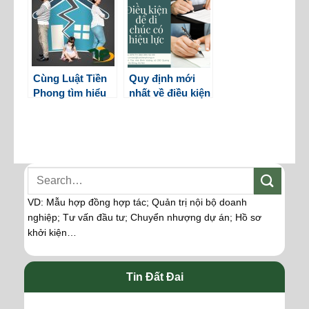
Cùng Luật Tiền
Quy định mới
Phong tìm hiểu
nhất về điều kiện
về giành quyền
có hiệu lực của
nuôi con khi ly
di chúc
hôn
VD: Mẫu hợp đồng hợp tác; Quản trị nội bộ doanh
nghiệp; Tư vấn đầu tư; Chuyển nhượng dự án; Hồ sơ
khởi kiện…
Tin Đất Đai