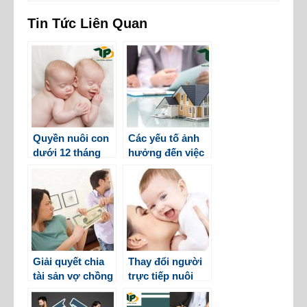
Tin Tức Liên Quan
Quyền nuôi con
Các yếu tố ảnh
dưới 12 tháng
hưởng đến việc
tuổi khi ly hôn
phân chia tài sản
khi ly hôn
Giải quyết chia
Thay đổi người
tài sản vợ chồng
trực tiếp nuôi
khi không thỏa
con
thuận được