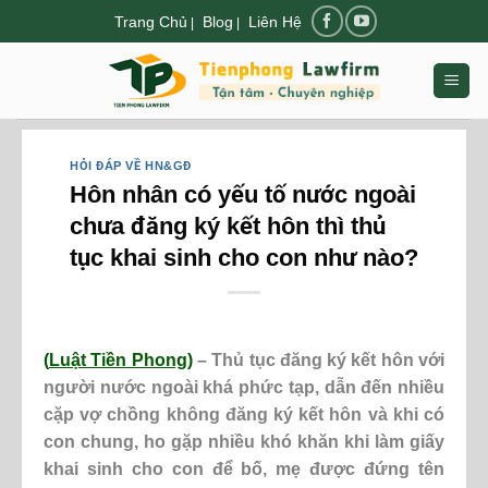
Chuyển
Trang Chủ
Blog
Liên Hệ
|
|
đến
nội
dung
HỎI ĐÁP VỀ HN&GĐ
Hôn nhân có yếu tố nước ngoài
chưa đăng ký kết hôn thì thủ
tục khai sinh cho con như nào?
(
Luật Tiền Phong
)
– Thủ tục đăng ký kết hôn với
người nước ngoài khá phức tạp, dẫn đến nhiều
cặp vợ chồng không đăng ký kết hôn và khi có
con chung, ho gặp nhiều khó khăn khi làm giấy
khai sinh cho con để bố, mẹ được đứng tên