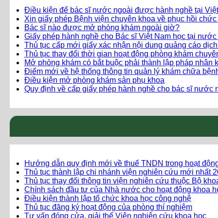
Điều kiện để bác sĩ nước ngoài được hành nghề tại Vi
Xin giấy phép Bệnh viện chuyên khoa về phục hồi chức
Bác sĩ nào được mở phòng khám ngoài giờ?
Giấy phép hành nghề cho Bác sĩ Việt Nam học tại nước
Thủ tục cấp mới giấy xác nhận nội dung quảng cáo dịc
Thủ tục thay đổi thời gian hoạt động phòng khám chuy
Mở phòng khám có bắt buộc phải thành lập pháp nhân 
Điểm mới về hệ thống thông tin quản lý khám chữa bện
Điều kiện mở phòng khám sản phụ khoa
Quy định về cấp giấy phép hành nghề cho bác sĩ nước n
Hướng dẫn quy định mới về thuế TNDN trong hoạt độn
Thủ tục thành lập chi nhánh viện nghiên cứu mới nhất 
Thủ tục thay đổi thông tin viện nghiên cứu thuộc Bộ kh
Chính sách đầu tư của Nhà nước cho hoạt động khoa h
Điều kiện thành lập tổ chức khoa học công nghệ
Thủ tục đăng ký hoạt động của phòng thí nghiệm
Tư vấn đóng cửa, giải thể Viện nghiên cứu khoa học