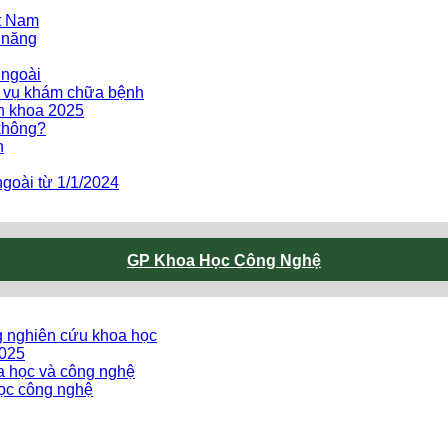
ệt Nam
 năng
 ngoài
h vụ khám chữa bệnh
ên khoa 2025
không?
h
goài từ 1/1/2024
GP Khoa Học Công Nghệ
g nghiên cứu khoa học
2025
oa học và công nghệ
ọc công nghệ