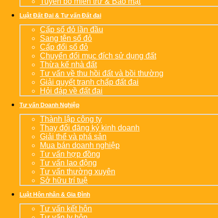
Tuyên bố miễn trừ & Bảo mật
Luật Đất Đai & Tư vấn Đất đai
Cấp sổ đỏ lần đầu
Sang tên sổ đỏ
Cấp đổi sổ đỏ
Chuyển đổi mục đích sử dụng đất
Thừa kế nhà đất
Tư vấn về thu hồi đất và bồi thường
Giải quyết tranh chấp đất đai
Hỏi đáp về đất đai
Tư vấn Doanh Nghiệp
Thành lập công ty
Thay đổi đăng ký kinh doanh
Giải thể và phá sản
Mua bán doanh nghiệp
Tư vấn hợp đồng
Tư vấn lao động
Tư vấn thường xuyên
Sở hữu trí tuệ
Luật Hôn nhân & Gia Đình
Tư vấn kết hôn
Tư vấn ly hôn