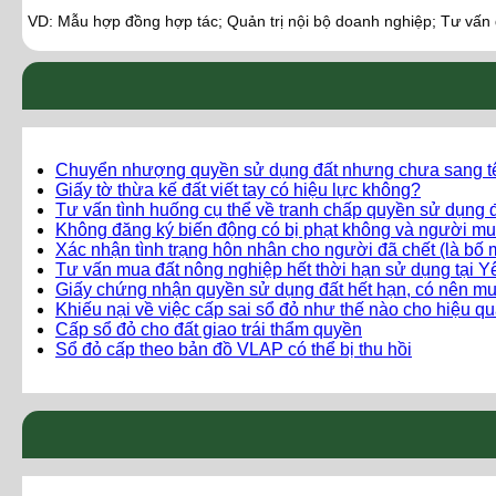
VD: Mẫu hợp đồng hợp tác; Quản trị nội bộ doanh nghiệp; Tư vấn
Chuyển nhượng quyền sử dụng đất nhưng chưa sang t
Giấy tờ thừa kế đất viết tay có hiệu lực không?
Tư vấn tình huống cụ thể về tranh chấp quyền sử dụng đ
Không đăng ký biến động có bị phạt không và người mu
Xác nhận tình trạng hôn nhân cho người đã chết (là bố 
Tư vấn mua đất nông nghiệp hết thời hạn sử dụng tại 
Giấy chứng nhận quyền sử dụng đất hết hạn, có nên m
Khiếu nại về việc cấp sai sổ đỏ như thế nào cho hiệu q
Cấp sổ đỏ cho đất giao trái thẩm quyền
Sổ đỏ cấp theo bản đồ VLAP có thể bị thu hồi