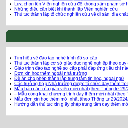
Lựa chọn tên Viện nghiên cứu để không xâm phạm sở hữ
Những điều cần biết khi thành lập Viện nghiên cứu
Thủ tục thành lập tổ chức nghiên cứu về di sản, địa chất
Tìm hiểu về đào tạo nghề trình độ sơ cấp
Thủ tục thành lập cơ sở giáo dục nghề nghiệp theo quy
Giáo trình đào tạo nghề sơ cấp phải đáp ứng tiêu chí n
Đơn xin học thêm ngoài nhà trường
Đề án cho phép thành lập trung tâm tin học, ngoại ngữ
Các trường hợp Nhà trường được tổ chức dạy thêm tro
Mẫu báo cáo của giáo viên mới nhất (theo Thông tư 2
– Mẫu công khai chương trình dạy thêm mới nhất (the
Mẫu đơn xin học thêm mới nhất (theo Thông tư 29/20
Hướng dẫn thủ tục xin giấy phép trung tâm dạy thêm mớ