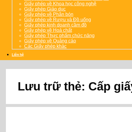
Giấy phép về Khoa học công nghệ
Giấy phép Giáo dục
Giấy phép về Phân bón
Giấy phép về Rượu và Đồ uống
Giấy phép kinh doanh cầm đồ
Giấy phép về Hoá chất
Giấy phép Thực phẩm chức năng
Giấy phép về Quảng cáo
Các Giấy phép khác
Liên hệ
Lưu trữ thẻ:
Cấp giấ