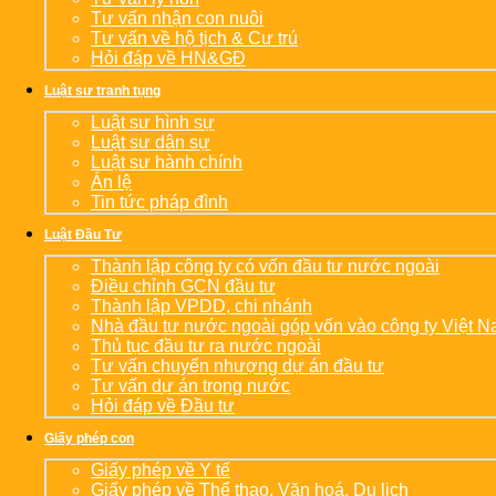
Tư vấn nhận con nuôi
Tư vấn về hộ tịch & Cư trú
Hỏi đáp về HN&GĐ
Luật sư tranh tụng
Luật sư hình sự
Luật sư dân sự
Luật sư hành chính
Án lệ
Tin tức pháp đình
Luật Đầu Tư
Thành lập công ty có vốn đầu tư nước ngoài
Điều chỉnh GCN đầu tư
Thành lập VPDD, chi nhánh
Nhà đầu tư nước ngoài góp vốn vào công ty Việt 
Thủ tục đầu tư ra nước ngoài
Tư vấn chuyển nhượng dự án đầu tư
Tư vấn dự án trong nước
Hỏi đáp về Đầu tư
Giấy phép con
Giấy phép về Y tế
Giấy phép về Thể thao, Văn hoá, Du lịch