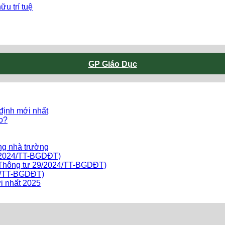
u trí tuệ
GP Giáo Dục
 định mới nhất
ào?
ng nhà trường
9/2024/TT-BGDĐT)
o Thông tư 29/2024/TT-BGDĐT)
24/TT-BGDĐT)
i nhất 2025