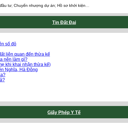
 đầu tư; Chuyển nhượng dự án; Hồ sơ khởi kiện…
Tin Đất Đai
ên sổ đỏ
ất liên quan đến thừa kế
a nên làm gì?
mẹ khi khai nhận thừa kế)
Yên Nghĩa, Hà Đông
ua?
uả?
Giấy Phép Y Tế