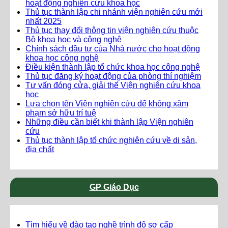
hoạt động nghiên cứu khoa học
Thủ tục thành lập chi nhánh viện nghiên cứu mới
nhất 2025
Thủ tục thay đổi thông tin viện nghiên cứu thuộc
Bộ khoa học và công nghệ
Chính sách đầu tư của Nhà nước cho hoạt động
khoa học công nghệ
Điều kiện thành lập tổ chức khoa học công nghệ
Thủ tục đăng ký hoạt động của phòng thí nghiệm
Tư vấn đóng cửa, giải thể Viện nghiên cứu khoa
học
Lựa chọn tên Viện nghiên cứu để không xâm
phạm sở hữu trí tuệ
Những điều cần biết khi thành lập Viện nghiên
cứu
Thủ tục thành lập tổ chức nghiên cứu về di sản,
địa chất
GP Giáo Dục
Tìm hiểu về đào tạo nghề trình độ sơ cấp