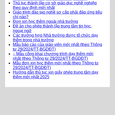
Thủ tục thành lập cơ sở giáo dục nghề nghiệp
theo quy định mới nhất
Giáo trình đào tạo nghề sơ cấp phải đáp ứng tiêu
chí nào?
Đơn xin học thêm ngoài nhà trường
Đề án cho phép thành lập trung tâm tin học,
ngoại ngữ
Các trường hợp Nhà trường được tổ chức dạy
thêm trong nhà trường
Mẫu báo cáo của giáo viên mới nhất (theo Thông
tư 29/2024/TT-BGDĐT)
– Mẫu công khai chương trình dạy thêm mới
nhất (theo Thông tư 29/2024/TT-BGDĐT)
Mẫu đơn xin học thêm mới nhất (theo Thông tư
29/2024/TT-BGDĐT)
Hướng dẫn thủ tục xin giấy phép trung tâm dạy
thêm mới nhất 2025