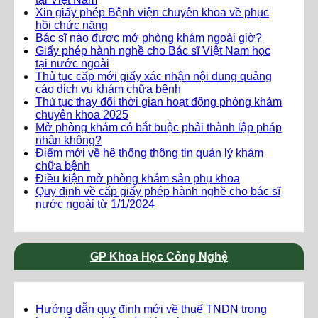
Xin giấy phép Bệnh viện chuyên khoa về phục
hồi chức năng
Bác sĩ nào được mở phòng khám ngoài giờ?
Giấy phép hành nghề cho Bác sĩ Việt Nam học
tại nước ngoài
Thủ tục cấp mới giấy xác nhận nội dung quảng
cáo dịch vụ khám chữa bệnh
Thủ tục thay đổi thời gian hoạt động phòng khám
chuyên khoa 2025
Mở phòng khám có bắt buộc phải thành lập pháp
nhân không?
Điểm mới về hệ thống thông tin quản lý khám
chữa bệnh
Điều kiện mở phòng khám sản phụ khoa
Quy định về cấp giấy phép hành nghề cho bác sĩ
nước ngoài từ 1/1/2024
GP Khoa Học Công Nghệ
Hướng dẫn quy định mới về thuế TNDN trong