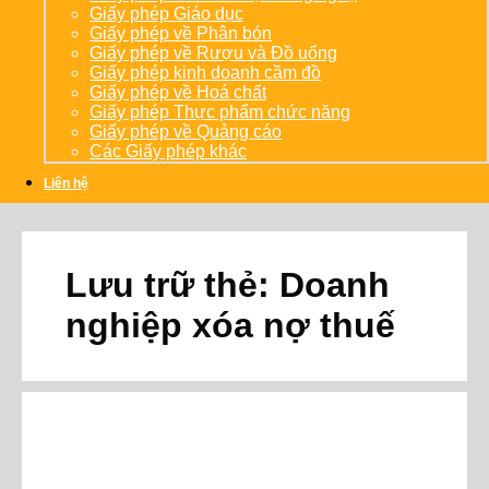
Giấy phép Giáo dục
Giấy phép về Phân bón
Giấy phép về Rượu và Đồ uống
Giấy phép kinh doanh cầm đồ
Giấy phép về Hoá chất
Giấy phép Thực phẩm chức năng
Giấy phép về Quảng cáo
Các Giấy phép khác
Liên hệ
Lưu trữ thẻ:
Doanh
nghiệp xóa nợ thuế