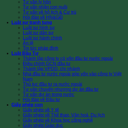
Tư vấn ly hôn
Tư vấn nhận con nuôi
Tư vấn về hộ tịch & Cư trú
Hỏi đáp về HN&GĐ
Luật sư tranh tụng
Luật sư hình sự
Luật sư dân sự
Luật sư hành chính
Án lệ
Tin tức pháp đình
Luật Đầu Tư
Thành lập công ty có vốn đầu tư nước ngoài
Điều chỉnh GCN đầu tư
Thành lập VPDD, chi nhánh
Nhà đầu tư nước ngoài góp vốn vào công ty Việt
Nam
Thủ tục đầu tư ra nước ngoài
Tư vấn chuyển nhượng dự án đầu tư
Tư vấn dự án trong nước
Hỏi đáp về Đầu tư
Giấy phép con
Giấy phép về Y tế
Giấy phép về Thể thao, Văn hoá, Du lịch
Giấy phép về Khoa học công nghệ
Giấy phép Giáo dục