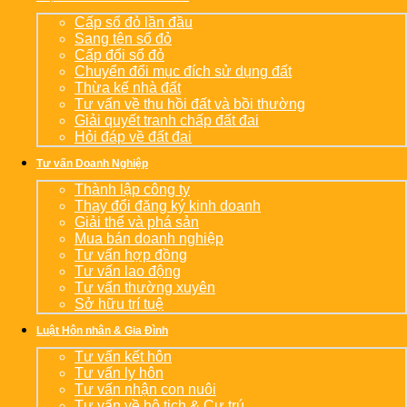
Cấp sổ đỏ lần đầu
Sang tên sổ đỏ
Cấp đổi sổ đỏ
Chuyển đổi mục đích sử dụng đất
Thừa kế nhà đất
Tư vấn về thu hồi đất và bồi thường
Giải quyết tranh chấp đất đai
Hỏi đáp về đất đai
Tư vấn Doanh Nghiệp
Thành lập công ty
Thay đổi đăng ký kinh doanh
Giải thể và phá sản
Mua bán doanh nghiệp
Tư vấn hợp đồng
Tư vấn lao động
Tư vấn thường xuyên
Sở hữu trí tuệ
Luật Hôn nhân & Gia Đình
Tư vấn kết hôn
Tư vấn ly hôn
Tư vấn nhận con nuôi
Tư vấn về hộ tịch & Cư trú