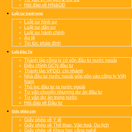
Hỏi đáp về HN&GĐ
Luật sư tranh tụng
Luật sư hình sự
Luật sư dân sự
Luật sư hành chính
Án lệ
Tin tức pháp đình
Luật Đầu Tư
Thành lập công ty có vốn đầu tư nước ngoài
Điều chỉnh GCN đầu tư
Thành lập VPDD, chi nhánh
Nhà đầu tư nước ngoài góp vốn vào công ty Việt
Nam
Thủ tục đầu tư ra nước ngoài
Tư vấn chuyển nhượng dự án đầu tư
Tư vấn dự án trong nước
Hỏi đáp về Đầu tư
Giấy phép con
Giấy phép về Y tế
Giấy phép về Thể thao, Văn hoá, Du lịch
Giấy phép về Khoa học công nghệ