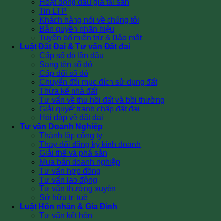
Hoạt động đấu giá tài sản
Tin LTP
Khách hàng nói về chúng tôi
Bản quyền nhãn hiệu
Tuyên bố miễn trừ & Bảo mật
Luật Đất Đai & Tư vấn Đất đai
Cấp sổ đỏ lần đầu
Sang tên sổ đỏ
Cấp đổi sổ đỏ
Chuyển đổi mục đích sử dụng đất
Thừa kế nhà đất
Tư vấn về thu hồi đất và bồi thường
Giải quyết tranh chấp đất đai
Hỏi đáp về đất đai
Tư vấn Doanh Nghiệp
Thành lập công ty
Thay đổi đăng ký kinh doanh
Giải thể và phá sản
Mua bán doanh nghiệp
Tư vấn hợp đồng
Tư vấn lao động
Tư vấn thường xuyên
Sở hữu trí tuệ
Luật Hôn nhân & Gia Đình
Tư vấn kết hôn