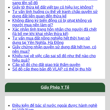
sang tên sổ đỏ
Giấy tờ thừa kế đất viết tay có hiệu lực không?
Tư vấn tình huống cụ thể về tranh chấp quyền sử
dụng đất liên quan đến thừa kế
Không đăng ký biến động có bị phạt không và
người mua nên làm gì?
Xác nhận tình trạng hôn nhân cho người đã chết
(là bố mẹ khi khai nhận thừa kế)
Tư vấn mua đất nông nghiệp hết thời hạn sử
dụng tại Yên Nghĩa, Hà Đông
Giấy chứng nhận quyền sử dụng đất hết hạn, có
nên mua?
Khiếu nại về việc cấp sai sổ đỏ như thế nào cho
hiệu quả?
Cấp sổ đỏ cho đất giao trái thẩm quyền
Sổ đỏ cấp theo bản đồ VLAP có thể bị thu hồi
Giấy Phép Y Tế
Điều kiện để bác sĩ nước ngoài được hành nghề
tại Việt Nam