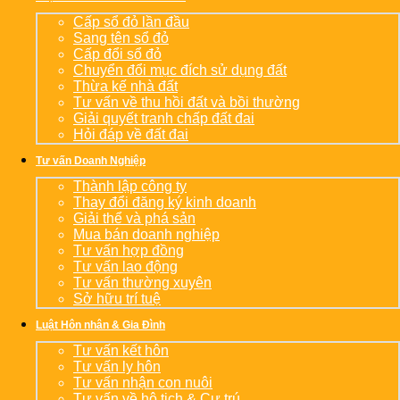
Cấp sổ đỏ lần đầu
Sang tên sổ đỏ
Cấp đổi sổ đỏ
Chuyển đổi mục đích sử dụng đất
Thừa kế nhà đất
Tư vấn về thu hồi đất và bồi thường
Giải quyết tranh chấp đất đai
Hỏi đáp về đất đai
Tư vấn Doanh Nghiệp
Thành lập công ty
Thay đổi đăng ký kinh doanh
Giải thể và phá sản
Mua bán doanh nghiệp
Tư vấn hợp đồng
Tư vấn lao động
Tư vấn thường xuyên
Sở hữu trí tuệ
Luật Hôn nhân & Gia Đình
Tư vấn kết hôn
Tư vấn ly hôn
Tư vấn nhận con nuôi
Tư vấn về hộ tịch & Cư trú