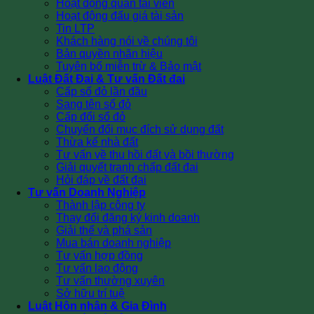
Hoạt động quản tài viên
Hoạt động đấu giá tài sản
Tin LTP
Khách hàng nói về chúng tôi
Bản quyền nhãn hiệu
Tuyên bố miễn trừ & Bảo mật
Luật Đất Đai & Tư vấn Đất đai
Cấp sổ đỏ lần đầu
Sang tên sổ đỏ
Cấp đổi sổ đỏ
Chuyển đổi mục đích sử dụng đất
Thừa kế nhà đất
Tư vấn về thu hồi đất và bồi thường
Giải quyết tranh chấp đất đai
Hỏi đáp về đất đai
Tư vấn Doanh Nghiệp
Thành lập công ty
Thay đổi đăng ký kinh doanh
Giải thể và phá sản
Mua bán doanh nghiệp
Tư vấn hợp đồng
Tư vấn lao động
Tư vấn thường xuyên
Sở hữu trí tuệ
Luật Hôn nhân & Gia Đình