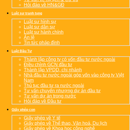
Hỏi đáp về HN&GĐ
Luật sư tranh tụng
Luật sư hình sự
Luật sư dân sự
Luật sư hành chính
Án lệ
Tin tức pháp đình
Luật Đầu Tư
Thành lập công ty có vốn đầu tư nước ngoài
Điều chỉnh GCN đầu tư
Thành lập VPDD, chi nhánh
Nhà đầu tư nước ngoài góp vốn vào công ty Việt
Nam
Thủ tục đầu tư ra nước ngoài
Tư vấn chuyển nhượng dự án đầu tư
Tư vấn dự án trong nước
Hỏi đáp về Đầu tư
Giấy phép con
Giấy phép về Y tế
Giấy phép về Thể thao, Văn hoá, Du lịch
Giấy phép về Khoa học công nghệ