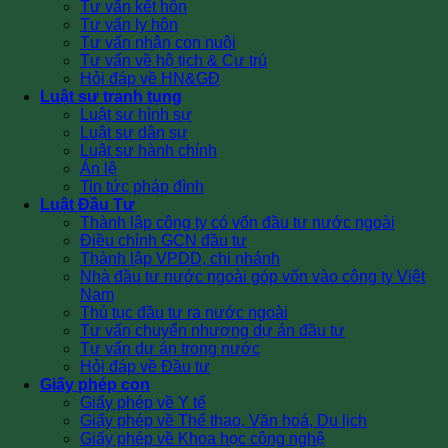
Tư vấn kết hôn
Tư vấn ly hôn
Tư vấn nhận con nuôi
Tư vấn về hộ tịch & Cư trú
Hỏi đáp về HN&GĐ
Luật sư tranh tụng
Luật sư hình sự
Luật sư dân sự
Luật sư hành chính
Án lệ
Tin tức pháp đình
Luật Đầu Tư
Thành lập công ty có vốn đầu tư nước ngoài
Điều chỉnh GCN đầu tư
Thành lập VPDD, chi nhánh
Nhà đầu tư nước ngoài góp vốn vào công ty Việt
Nam
Thủ tục đầu tư ra nước ngoài
Tư vấn chuyển nhượng dự án đầu tư
Tư vấn dự án trong nước
Hỏi đáp về Đầu tư
Giấy phép con
Giấy phép về Y tế
Giấy phép về Thể thao, Văn hoá, Du lịch
Giấy phép về Khoa học công nghệ