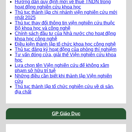
Hướng dẫn quy định mới về thuế TNDN trong
hoạt động nghiên cứu khoa học
Thủ tục thành lập chi nhánh viện nghiên cứu mới
nhất 2025
Thủ tục thay đổi thông tin viện nghiên cứu thuộc
Bộ khoa học và công nghệ
Chính sách đầu tư của Nhà nước cho hoạt động
khoa học công nghệ
Điều kiện thành lập tổ chức khoa học công nghệ
Thủ tục đăng ký hoạt động của phòng thí nghiệm
Tư vấn đóng cửa, giải thể Viện nghiên cứu khoa
học
Lựa chọn tên Viện nghiên cứu để không xâm
phạm sở hữu trí tuệ
Những điều cần biết khi thành lập Viện nghiên
cứu
Thủ tục thành lập tổ chức nghiên cứu về di sản,
địa chất
GP Giáo Dục