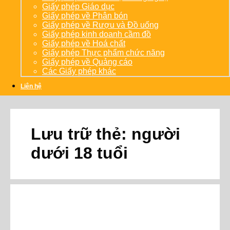
Giấy phép Giáo dục
Giấy phép về Phân bón
Giấy phép về Rượu và Đồ uống
Giấy phép kinh doanh cầm đồ
Giấy phép về Hoá chất
Giấy phép Thực phẩm chức năng
Giấy phép về Quảng cáo
Các Giấy phép khác
Liên hệ
Lưu trữ thẻ:
người
dưới 18 tuổi