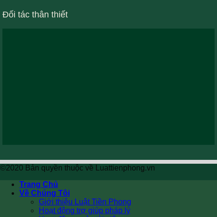
Đối tác thân thiết
©2020 Bản quyền thuộc về Luattienphong.vn
Trang Chủ
Về Chúng Tôi
Giới thiệu Luật Tiền Phong
Hoạt động trợ giúp pháp lý