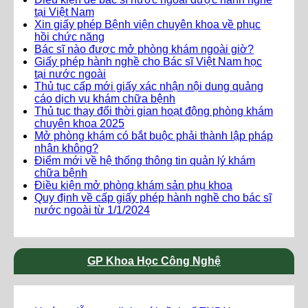
tại Việt Nam
Xin giấy phép Bệnh viện chuyên khoa về phục
hồi chức năng
Bác sĩ nào được mở phòng khám ngoài giờ?
Giấy phép hành nghề cho Bác sĩ Việt Nam học
tại nước ngoài
Thủ tục cấp mới giấy xác nhận nội dung quảng
cáo dịch vụ khám chữa bệnh
Thủ tục thay đổi thời gian hoạt động phòng khám
chuyên khoa 2025
Mở phòng khám có bắt buộc phải thành lập pháp
nhân không?
Điểm mới về hệ thống thông tin quản lý khám
chữa bệnh
Điều kiện mở phòng khám sản phụ khoa
Quy định về cấp giấy phép hành nghề cho bác sĩ
nước ngoài từ 1/1/2024
GP Khoa Học Công Nghệ