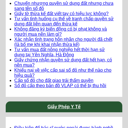
Chuyển nhượng quyền sử dụng đất nhưng chưa
sang tên sổ đỏ
Giấy tờ thừa kế đất viết tay có hiệu lực không?
Tư vấn tình huống cụ thể về tranh chấp quyền sử
dụng đất liên quan đến thừa kế
Không đăng ký biến động có bị phạt không và
người mua nên làm gì?
Xác nhận tình trạng hôn nhân cho người đã chết
(là bố mẹ khi khai nhận thừa kế)
Tư vấn mua đất nông nghiệp hết thời hạn sử
dụng tại Yên Nghĩa, Hà Đông
Giấy chứng nhận quyền sử dụng đất hết hạn, có
nên mua?
Khiếu nại về việc cấp sai sổ đỏ như thế nào cho
hiệu quả?
Cấp sổ đỏ cho đất giao trái thẩm quyền
Sổ đỏ cấp theo bản đồ VLAP có thể bị thu hồi
Giấy Phép Y Tế
Điều kiện để bác sĩ nước ngoài được hành nghề