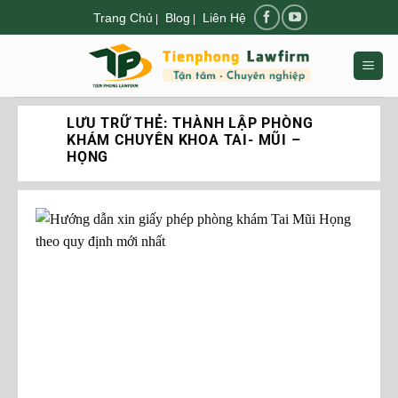
Chuyển
Trang Chủ
Blog
Liên Hệ
|
|
đến
nội
dung
LƯU TRỮ THẺ:
THÀNH LẬP PHÒNG
KHÁM CHUYÊN KHOA TAI- MŨI –
HỌNG