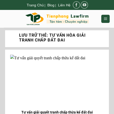
Chuyển
Trang Chủ
Blog
Liên Hệ
|
|
đến
nội
dung
LƯU TRỮ THẺ:
TƯ VẤN HÒA GIẢI
TRANH CHẤP ĐẤT ĐAI
Tư vấn giải quyết tranh chấp thừa kế đất đai