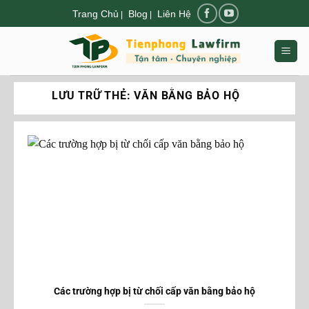
Chuyển
Trang Chủ
Blog
Liên Hệ
|
|
đến
nội
dung
LƯU TRỮ THẺ:
VĂN BẰNG BẢO HỘ
Các trường hợp bị từ chối cấp văn bằng bảo hộ