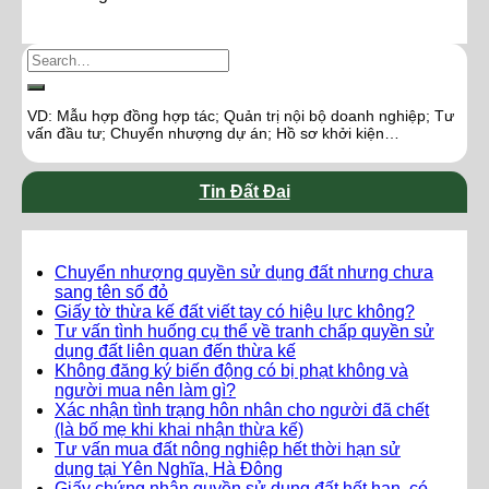
VD: Mẫu hợp đồng hợp tác; Quản trị nội bộ doanh nghiệp; Tư
vấn đầu tư; Chuyển nhượng dự án; Hồ sơ khởi kiện…
Tin Đất Đai
Chuyển nhượng quyền sử dụng đất nhưng chưa
sang tên sổ đỏ
Giấy tờ thừa kế đất viết tay có hiệu lực không?
Tư vấn tình huống cụ thể về tranh chấp quyền sử
dụng đất liên quan đến thừa kế
Không đăng ký biến động có bị phạt không và
người mua nên làm gì?
Xác nhận tình trạng hôn nhân cho người đã chết
(là bố mẹ khi khai nhận thừa kế)
Tư vấn mua đất nông nghiệp hết thời hạn sử
dụng tại Yên Nghĩa, Hà Đông
Giấy chứng nhận quyền sử dụng đất hết hạn, có