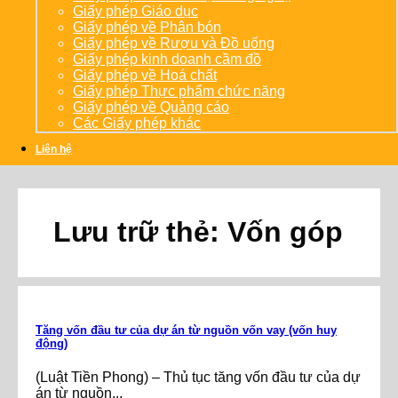
Giấy phép Giáo dục
Giấy phép về Phân bón
Giấy phép về Rượu và Đồ uống
Giấy phép kinh doanh cầm đồ
Giấy phép về Hoá chất
Giấy phép Thực phẩm chức năng
Giấy phép về Quảng cáo
Các Giấy phép khác
Liên hệ
Lưu trữ thẻ:
Vốn góp
Tăng vốn đầu tư của dự án từ nguồn vốn vay (vốn huy
động)
(Luật Tiền Phong) – Thủ tục tăng vốn đầu tư của dự
án từ nguồn...