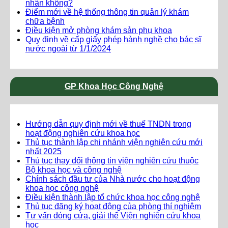
nhân không?
Điểm mới về hệ thống thông tin quản lý khám
chữa bệnh
Điều kiện mở phòng khám sản phụ khoa
Quy định về cấp giấy phép hành nghề cho bác sĩ
nước ngoài từ 1/1/2024
GP Khoa Học Công Nghệ
Hướng dẫn quy định mới về thuế TNDN trong
hoạt động nghiên cứu khoa học
Thủ tục thành lập chi nhánh viện nghiên cứu mới
nhất 2025
Thủ tục thay đổi thông tin viện nghiên cứu thuộc
Bộ khoa học và công nghệ
Chính sách đầu tư của Nhà nước cho hoạt động
khoa học công nghệ
Điều kiện thành lập tổ chức khoa học công nghệ
Thủ tục đăng ký hoạt động của phòng thí nghiệm
Tư vấn đóng cửa, giải thể Viện nghiên cứu khoa
học