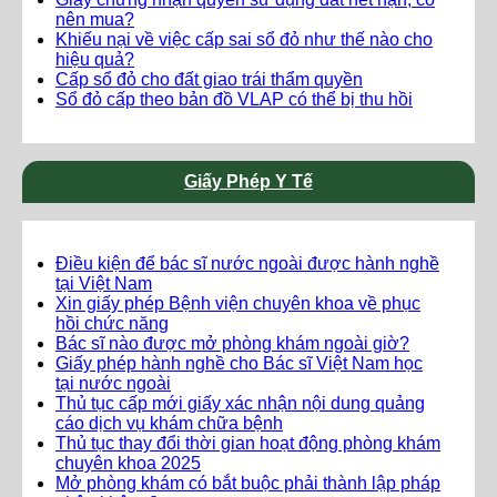
nên mua?
Khiếu nại về việc cấp sai sổ đỏ như thế nào cho
hiệu quả?
Cấp sổ đỏ cho đất giao trái thẩm quyền
Sổ đỏ cấp theo bản đồ VLAP có thể bị thu hồi
Giấy Phép Y Tế
Điều kiện để bác sĩ nước ngoài được hành nghề
tại Việt Nam
Xin giấy phép Bệnh viện chuyên khoa về phục
hồi chức năng
Bác sĩ nào được mở phòng khám ngoài giờ?
Giấy phép hành nghề cho Bác sĩ Việt Nam học
tại nước ngoài
Thủ tục cấp mới giấy xác nhận nội dung quảng
cáo dịch vụ khám chữa bệnh
Thủ tục thay đổi thời gian hoạt động phòng khám
chuyên khoa 2025
Mở phòng khám có bắt buộc phải thành lập pháp