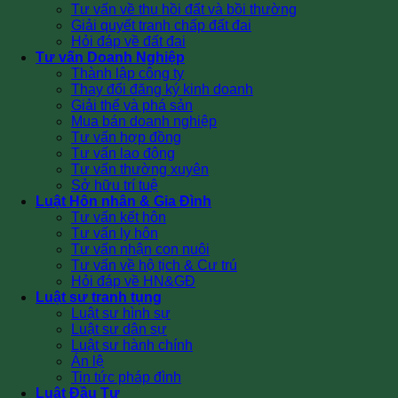
Tư vấn về thu hồi đất và bồi thường
Giải quyết tranh chấp đất đai
Hỏi đáp về đất đai
Tư vấn Doanh Nghiệp
Thành lập công ty
Thay đổi đăng ký kinh doanh
Giải thể và phá sản
Mua bán doanh nghiệp
Tư vấn hợp đồng
Tư vấn lao động
Tư vấn thường xuyên
Sở hữu trí tuệ
Luật Hôn nhân & Gia Đình
Tư vấn kết hôn
Tư vấn ly hôn
Tư vấn nhận con nuôi
Tư vấn về hộ tịch & Cư trú
Hỏi đáp về HN&GĐ
Luật sư tranh tụng
Luật sư hình sự
Luật sư dân sự
Luật sư hành chính
Án lệ
Tin tức pháp đình
Luật Đầu Tư