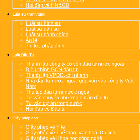
Hỏi đáp về HN&GĐ
Luật sư tranh tụng
Luật sư hình sự
Luật sư dân sự
Luật sư hành chính
Án lệ
Tin tức pháp đình
Luật Đầu Tư
Thành lập công ty có vốn đầu tư nước ngoài
Điều chỉnh GCN đầu tư
Thành lập VPDD, chi nhánh
Nhà đầu tư nước ngoài góp vốn vào công ty Việt
Nam
Thủ tục đầu tư ra nước ngoài
Tư vấn chuyển nhượng dự án đầu tư
Tư vấn dự án trong nước
Hỏi đáp về Đầu tư
Giấy phép con
Giấy phép về Y tế
Giấy phép về Thể thao, Văn hoá, Du lịch
Giấy phép về Khoa học công nghệ