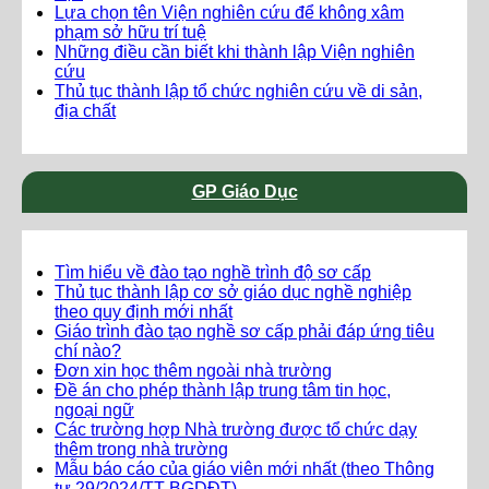
Lựa chọn tên Viện nghiên cứu để không xâm
phạm sở hữu trí tuệ
Những điều cần biết khi thành lập Viện nghiên
cứu
Thủ tục thành lập tổ chức nghiên cứu về di sản,
địa chất
GP Giáo Dục
Tìm hiểu về đào tạo nghề trình độ sơ cấp
Thủ tục thành lập cơ sở giáo dục nghề nghiệp
theo quy định mới nhất
Giáo trình đào tạo nghề sơ cấp phải đáp ứng tiêu
chí nào?
Đơn xin học thêm ngoài nhà trường
Đề án cho phép thành lập trung tâm tin học,
ngoại ngữ
Các trường hợp Nhà trường được tổ chức dạy
thêm trong nhà trường
Mẫu báo cáo của giáo viên mới nhất (theo Thông
tư 29/2024/TT-BGDĐT)