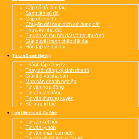
Cấp sổ đỏ lần đầu
Sang tên sổ đỏ
Cấp đổi sổ đỏ
Chuyển đổi mục đích sử dụng đất
Thừa kế nhà đất
Tư vấn về thu hồi đất và bồi thường
Giải quyết tranh chấp đất đai
Hỏi đáp về đất đai
Tư vấn Doanh Nghiệp
Thành lập công ty
Thay đổi đăng ký kinh doanh
Giải thể và phá sản
Mua bán doanh nghiệp
Tư vấn hợp đồng
Tư vấn lao động
Tư vấn thường xuyên
Sở hữu trí tuệ
Luật Hôn nhân & Gia Đình
Tư vấn kết hôn
Tư vấn ly hôn
Tư vấn nhận con nuôi
Tư vấn về hộ tịch & Cư trú