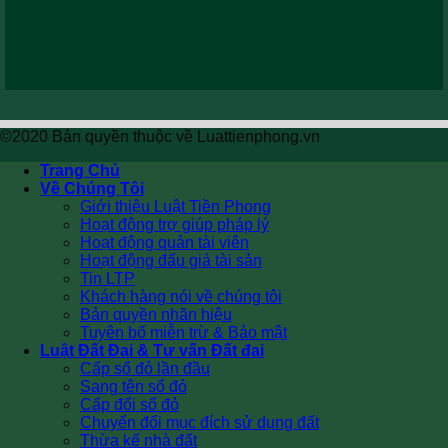
©2020 Bản quyền thuộc về Luattienphong.vn
Trang Chủ
Về Chúng Tôi
Giới thiệu Luật Tiền Phong
Hoạt động trợ giúp pháp lý
Hoạt động quản tài viên
Hoạt động đấu giá tài sản
Tin LTP
Khách hàng nói về chúng tôi
Bản quyền nhãn hiệu
Tuyên bố miễn trừ & Bảo mật
Luật Đất Đai & Tư vấn Đất đai
Cấp sổ đỏ lần đầu
Sang tên sổ đỏ
Cấp đổi sổ đỏ
Chuyển đổi mục đích sử dụng đất
Thừa kế nhà đất