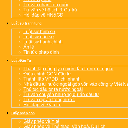
Tư vấn nhận con nuôi
Tư vấn về hộ tịch & Cư trú
Hỏi đáp về HN&GĐ
Luật sư tranh tụng
Luật sư hình sự
Luật sư dân sự
Luật sư hành chính
Án lệ
Tin tức pháp đình
Luật Đầu Tư
Thành lập công ty có vốn đầu tư nước ngoài
Điều chỉnh GCN đầu tư
Thành lập VPDD, chi nhánh
Nhà đầu tư nước ngoài góp vốn vào công ty Việt 
Thủ tục đầu tư ra nước ngoài
Tư vấn chuyển nhượng dự án đầu tư
Tư vấn dự án trong nước
Hỏi đáp về Đầu tư
Giấy phép con
Giấy phép về Y tế
Giấy phép về Thể thao, Văn hoá, Du lịch