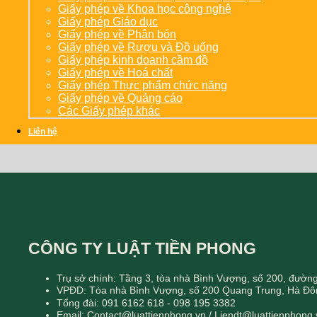
Giấy phép về Khoa học công nghệ
Giấy phép Giáo dục
Giấy phép về Phân bón
Giấy phép về Rượu và Đồ uống
Giấy phép kinh doanh cầm đồ
Giấy phép về Hoá chất
Giấy phép Thực phẩm chức năng
Giấy phép về Quảng cáo
Các Giấy phép khác
Liên hệ
CÔNG TY LUẬT TIỀN PHONG
Trụ sở chính: Tầng 3, tòa nhà Bình Vượng, số 200, đườ
VPĐD: Tòa nhà Bình Vượng, số 200 Quang Trung, Hà Đô
Tổng đài: 091 6162 618 - 098 195 3382
Email: Contact@luattienphong.vn / Liendt@luattienphong.