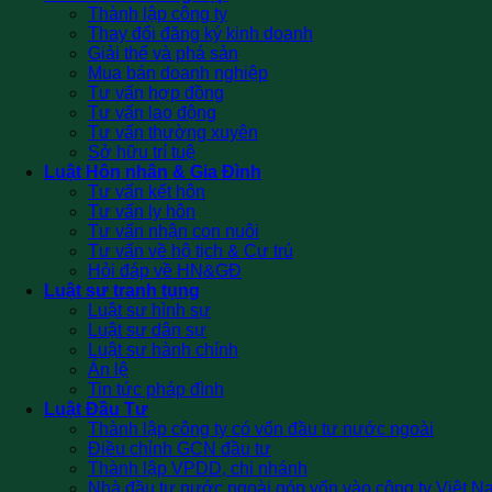
Thành lập công ty
Thay đổi đăng ký kinh doanh
Giải thể và phá sản
Mua bán doanh nghiệp
Tư vấn hợp đồng
Tư vấn lao động
Tư vấn thường xuyên
Sở hữu trí tuệ
Luật Hôn nhân & Gia Đình
Tư vấn kết hôn
Tư vấn ly hôn
Tư vấn nhận con nuôi
Tư vấn về hộ tịch & Cư trú
Hỏi đáp về HN&GĐ
Luật sư tranh tụng
Luật sư hình sự
Luật sư dân sự
Luật sư hành chính
Án lệ
Tin tức pháp đình
Luật Đầu Tư
Thành lập công ty có vốn đầu tư nước ngoài
Điều chỉnh GCN đầu tư
Thành lập VPDD, chi nhánh
Nhà đầu tư nước ngoài góp vốn vào công ty Việt N