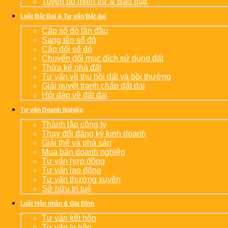
Tuyên bố miễn trừ & Bảo mật
Luật Đất Đai & Tư vấn Đất đai
Cấp sổ đỏ lần đầu
Sang tên sổ đỏ
Cấp đổi sổ đỏ
Chuyển đổi mục đích sử dụng đất
Thừa kế nhà đất
Tư vấn về thu hồi đất và bồi thường
Giải quyết tranh chấp đất đai
Hỏi đáp về đất đai
Tư vấn Doanh Nghiệp
Thành lập công ty
Thay đổi đăng ký kinh doanh
Giải thể và phá sản
Mua bán doanh nghiệp
Tư vấn hợp đồng
Tư vấn lao động
Tư vấn thường xuyên
Sở hữu trí tuệ
Luật Hôn nhân & Gia Đình
Tư vấn kết hôn
Tư vấn ly hôn