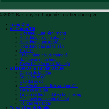
©2020 Bản quyền thuộc về Luattienphong.vn
Trang Chủ
Về Chúng Tôi
Giới thiệu Luật Tiền Phong
Hoạt động trợ giúp pháp lý
Hoạt động quản tài viên
Hoạt động đấu giá tài sản
Tin LTP
Khách hàng nói về chúng tôi
Bản quyền nhãn hiệu
Tuyên bố miễn trừ & Bảo mật
Luật Đất Đai & Tư vấn Đất đai
Cấp sổ đỏ lần đầu
Sang tên sổ đỏ
Cấp đổi sổ đỏ
Chuyển đổi mục đích sử dụng đất
Thừa kế nhà đất
Tư vấn về thu hồi đất và bồi thường
Giải quyết tranh chấp đất đai
Hỏi đáp về đất đai
Tư vấn Doanh Nghiệp