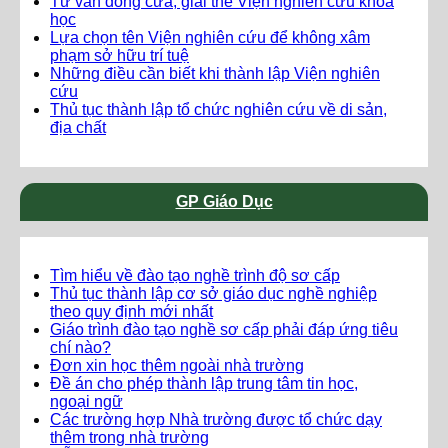
Tư vấn đóng cửa, giải thể Viện nghiên cứu khoa
học
Lựa chọn tên Viện nghiên cứu để không xâm
phạm sở hữu trí tuệ
Những điều cần biết khi thành lập Viện nghiên
cứu
Thủ tục thành lập tổ chức nghiên cứu về di sản,
địa chất
GP Giáo Dục
Tìm hiểu về đào tạo nghề trình độ sơ cấp
Thủ tục thành lập cơ sở giáo dục nghề nghiệp
theo quy định mới nhất
Giáo trình đào tạo nghề sơ cấp phải đáp ứng tiêu
chí nào?
Đơn xin học thêm ngoài nhà trường
Đề án cho phép thành lập trung tâm tin học,
ngoại ngữ
Các trường hợp Nhà trường được tổ chức dạy
thêm trong nhà trường