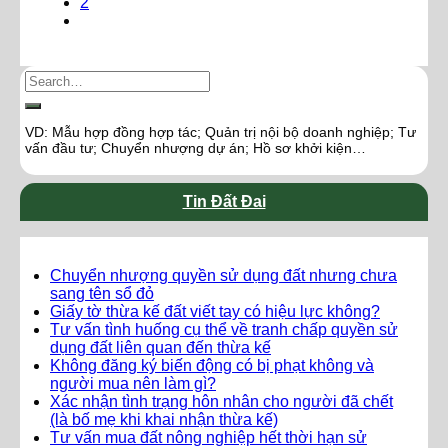
2
VD: Mẫu hợp đồng hợp tác; Quản trị nội bộ doanh nghiệp; Tư
vấn đầu tư; Chuyển nhượng dự án; Hồ sơ khởi kiện…
Tin Đất Đai
Chuyển nhượng quyền sử dụng đất nhưng chưa
sang tên sổ đỏ
Giấy tờ thừa kế đất viết tay có hiệu lực không?
Tư vấn tình huống cụ thể về tranh chấp quyền sử
dụng đất liên quan đến thừa kế
Không đăng ký biến động có bị phạt không và
người mua nên làm gì?
Xác nhận tình trạng hôn nhân cho người đã chết
(là bố mẹ khi khai nhận thừa kế)
Tư vấn mua đất nông nghiệp hết thời hạn sử