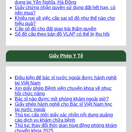
dụng tại Yên Nghĩa, Hà Đông
Giấy chứng nhận quyền sử dụng đất hết hạn, có
nên mua?
Khiếu nại về việc cấp sai sổ đỏ như thế nào cho
hiệu quả?
Cấp sổ đỏ cho đất giao trái thẩm quyền
Sổ đỏ cấp theo bản đồ VLAP có thể bị thu hồi
Giấy Phép Y Tế
Điều kiện để bác sĩ nước ngoài được hành nghề
tại Việt Nam
Xin giấy phép Bệnh viện chuyên khoa về phục
hồi chức năng
Bác sĩ nào được mở phòng khám ngoài giờ?
Giấy phép hành nghề cho Bác sĩ Việt Nam học
tại nước ngoài
Thủ tục cấp mới giấy xác nhận nội dung quảng
cáo dịch vụ khám chữa bệnh
Thủ tục thay đổi thời gian hoạt động phòng khám
chuyên khoa 2025