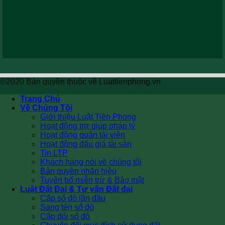
©2020 Bản quyền thuộc về Luattienphong.vn
Trang Chủ
Về Chúng Tôi
Giới thiệu Luật Tiền Phong
Hoạt động trợ giúp pháp lý
Hoạt động quản tài viên
Hoạt động đấu giá tài sản
Tin LTP
Khách hàng nói về chúng tôi
Bản quyền nhãn hiệu
Tuyên bố miễn trừ & Bảo mật
Luật Đất Đai & Tư vấn Đất đai
Cấp sổ đỏ lần đầu
Sang tên sổ đỏ
Cấp đổi sổ đỏ