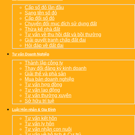
Cấp sổ đỏ lần đầu
Sang tên sổ đỏ
Cấp đổi sổ đỏ
Chuyển đổi mục đích sử dụng đất
Thừa kế nhà đất
Tư vấn về thu hồi đất và bồi thường
Giải quyết tranh chấp đất đai
Hỏi đáp về đất đai
Tư vấn Doanh Nghiệp
Thành lập công ty
Thay đổi đăng ký kinh doanh
Giải thể và phá sản
Mua bán doanh nghiệp
Tư vấn hợp đồng
Tư vấn lao động
Tư vấn thường xuyên
Sở hữu trí tuệ
Luật Hôn nhân & Gia Đình
Tư vấn kết hôn
Tư vấn ly hôn
Tư vấn nhận con nuôi
Tư vấn về hộ tịch & Cư trú