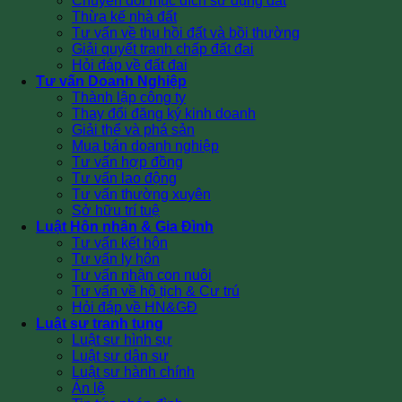
Chuyển đổi mục đích sử dụng đất
Thừa kế nhà đất
Tư vấn về thu hồi đất và bồi thường
Giải quyết tranh chấp đất đai
Hỏi đáp về đất đai
Tư vấn Doanh Nghiệp
Thành lập công ty
Thay đổi đăng ký kinh doanh
Giải thể và phá sản
Mua bán doanh nghiệp
Tư vấn hợp đồng
Tư vấn lao động
Tư vấn thường xuyên
Sở hữu trí tuệ
Luật Hôn nhân & Gia Đình
Tư vấn kết hôn
Tư vấn ly hôn
Tư vấn nhận con nuôi
Tư vấn về hộ tịch & Cư trú
Hỏi đáp về HN&GĐ
Luật sư tranh tụng
Luật sư hình sự
Luật sư dân sự
Luật sư hành chính
Án lệ