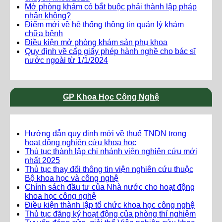
Mở phòng khám có bắt buộc phải thành lập pháp
nhân không?
Điểm mới về hệ thống thông tin quản lý khám
chữa bệnh
Điều kiện mở phòng khám sản phụ khoa
Quy định về cấp giấy phép hành nghề cho bác sĩ
nước ngoài từ 1/1/2024
GP Khoa Học Công Nghệ
Hướng dẫn quy định mới về thuế TNDN trong
hoạt động nghiên cứu khoa học
Thủ tục thành lập chi nhánh viện nghiên cứu mới
nhất 2025
Thủ tục thay đổi thông tin viện nghiên cứu thuộc
Bộ khoa học và công nghệ
Chính sách đầu tư của Nhà nước cho hoạt động
khoa học công nghệ
Điều kiện thành lập tổ chức khoa học công nghệ
Thủ tục đăng ký hoạt động của phòng thí nghiệm