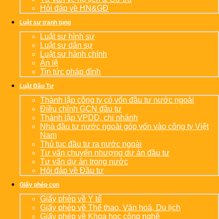
Hỏi đáp về HN&GĐ
Luật sư tranh tụng
Luật sư hình sự
Luật sư dân sự
Luật sư hành chính
Án lệ
Tin tức pháp đình
Luật Đầu Tư
Thành lập công ty có vốn đầu tư nước ngoài
Điều chỉnh GCN đầu tư
Thành lập VPDD, chi nhánh
Nhà đầu tư nước ngoài góp vốn vào công ty Việt
Nam
Thủ tục đầu tư ra nước ngoài
Tư vấn chuyển nhượng dự án đầu tư
Tư vấn dự án trong nước
Hỏi đáp về Đầu tư
Giấy phép con
Giấy phép về Y tế
Giấy phép về Thể thao, Văn hoá, Du lịch
Giấy phép về Khoa học công nghệ