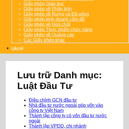
Giấy phép Giáo dục
Giấy phép về Phân bón
Giấy phép về Rượu và Đồ uống
Giấy phép kinh doanh cầm đồ
Giấy phép về Hoá chất
Giấy phép Thực phẩm chức năng
Giấy phép về Quảng cáo
Các Giấy phép khác
Liên hệ
Lưu trữ Danh mục:
Luật Đầu Tư
Điều chỉnh GCN đầu tư
Nhà đầu tư nước ngoài góp vốn vào
công ty Việt Nam
Thành lập công ty có vốn đầu tư nước
ngoài
Thành lập VPDD, chi nhánh