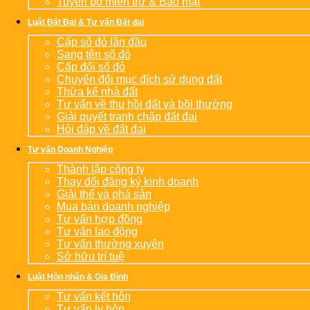
Tuyên bố miễn trừ & Bảo mật
Luật Đất Đai & Tư vấn Đất đai
Cấp sổ đỏ lần đầu
Sang tên sổ đỏ
Cấp đổi sổ đỏ
Chuyển đổi mục đích sử dụng đất
Thừa kế nhà đất
Tư vấn về thu hồi đất và bồi thường
Giải quyết tranh chấp đất đai
Hỏi đáp về đất đai
Tư vấn Doanh Nghiệp
Thành lập công ty
Thay đổi đăng ký kinh doanh
Giải thể và phá sản
Mua bán doanh nghiệp
Tư vấn hợp đồng
Tư vấn lao động
Tư vấn thường xuyên
Sở hữu trí tuệ
Luật Hôn nhân & Gia Đình
Tư vấn kết hôn
Tư vấn ly hôn