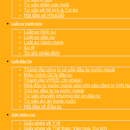
Tư vấn nhận con nuôi
Tư vấn về hộ tịch & Cư trú
Hỏi đáp về HN&GĐ
Luật sư tranh tụng
Luật sư hình sự
Luật sư dân sự
Luật sư hành chính
Án lệ
Tin tức pháp đình
Luật Đầu Tư
Thành lập công ty có vốn đầu tư nước ngoài
Điều chỉnh GCN đầu tư
Thành lập VPDD, chi nhánh
Nhà đầu tư nước ngoài góp vốn vào công ty Việt 
Thủ tục đầu tư ra nước ngoài
Tư vấn chuyển nhượng dự án đầu tư
Tư vấn dự án trong nước
Hỏi đáp về Đầu tư
Giấy phép con
Giấy phép về Y tế
Giấy phép về Thể thao, Văn hoá, Du lịch