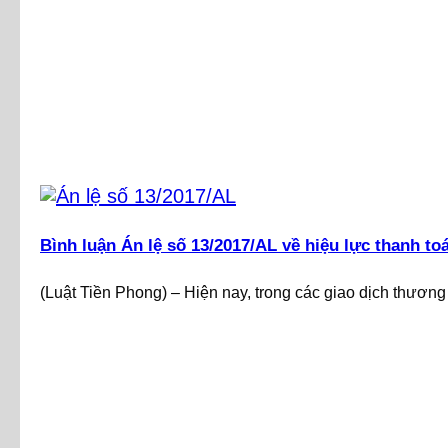
Bình luận Án lệ số 13/2017/AL về hiệu lực thanh to
(Luật Tiền Phong) – Hiện nay, trong các giao dịch thương m