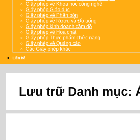
Giấy phép về Khoa học công nghệ
Giấy phép Giáo dục
Giấy phép về Phân bón
Giấy phép về Rượu và Đồ uống
Giấy phép kinh doanh cầm đồ
Giấy phép về Hoá chất
Giấy phép Thực phẩm chức năng
Giấy phép về Quảng cáo
Các Giấy phép khác
Liên hệ
Lưu trữ Danh mục: