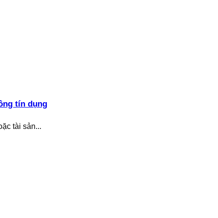
ồng tín dụng
c tài sản...