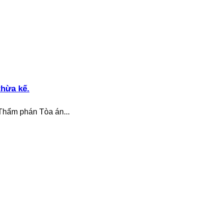
thừa kế.
Thẩm phán Tòa án...