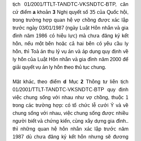
tịch 01/2001/TTLT-TANDTC-VKSNDTC-BTP, căn
cứ điểm
a
khoản
3
Nghị quyết số 35 của Quốc hội,
trong trường hợp quan hệ vợ chồng được xác lập
trước ngày 03/01/1987 (ngày Luật Hôn nhân và gia
đình năm 1986 có hiệu lực) mà chưa đăng ký kết
hôn, nếu một bên hoặc cả hai bên có yêu cầu ly
hôn, thì Toà án thụ lý vụ án và áp dụng quy định về
ly hôn của Luật Hôn nhân và gia đình năm 2000 để
giải quyết vụ án ly hôn theo thủ tục chung.
Mặt khác, theo điểm
d
Mục
2
Thông tư liên tịch
01/2001/TTLT-TANDTC-VKSNDTC-BTP quy định
việc chung sống với nhau như vợ chồng, thuộc 1
trong các trường hợp: có tổ chức lễ cưới Ý và về
chung sống với nhau, việc chung sống được nhiều
người biết và chứng kiến, cùng xây dựng gia đình..
thì những quan hệ hôn nhân xác lập trước năm
1987 dù chưa đăng ký kết hôn nhưng sẽ đương