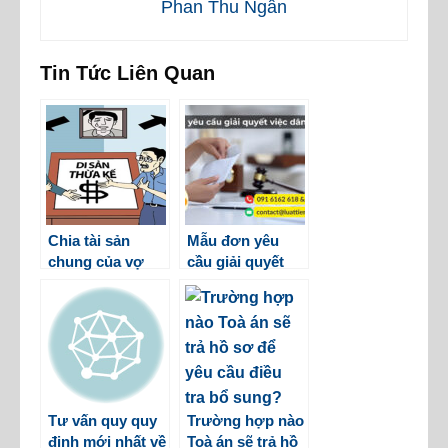
Phan Thu Ngân
Tin Tức Liên Quan
Chia tài sản
Mẫu đơn yêu
chung của vợ
cầu giải quyết
chồng khi một
việc dân sự 2025
bên qua đời
Tư vấn quy quy
Trường hợp nào
định mới nhất về
Toà án sẽ trả hồ