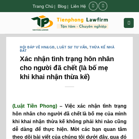
Chuyển
Trang Chủ
Blog
Liên Hệ
|
|
đến
nội
dung
HỎI ĐÁP VỀ HN&GĐ
,
LUẬT SƯ TƯ VẤN
,
THỪA KẾ NHÀ
ĐẤT
Xác nhận tình trạng hôn nhân
cho người đã chết (là bố mẹ
khi khai nhận thừa kế)
(Luật Tiền Phong)
– Việc xác nhận tình trạng
hôn nhân cho người đã chết là bố mẹ của mình
khi khai nhận thừa kế không phải khi nào cũng
dễ dàng để thực hiện. Mời các bạn quan tâm
theo dõi bài viết của chúng tôi dưới đây, qua đó