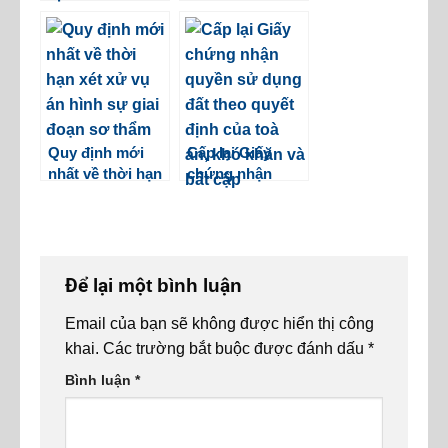
gia hạn tạm trú
sơ để yêu cầu
và cấp thẻ tạm
điều tra bổ
trú
sung?
Quy định mới
Cấp lại Giấy
nhất về thời hạn
chứng nhận
xét xử vụ án
quyền sử dụng
hình sự giai
đất theo quyết
đoạn sơ thẩm
định của toà án,
khó khăn và bất
cập
Để lại một bình luận
Email của bạn sẽ không được hiển thị công
khai.
Các trường bắt buộc được đánh dấu
*
Bình luận
*