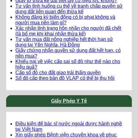
Giấy tờ thừa kế đất viết tay có hiệu lực không?
Tư vấn tình huống cụ thể về tranh chấp quyền sử
dụng đất liên quan đến thừa kế
Không đăng ký biến động có bị phạt không và
người mua nên làm gì?
Xác nhận tình trạng hôn nhân cho người đã chết
(là bố mẹ khi khai nhận thừa kế)
Tư vấn mua đất nông nghiệp hết thời hạn sử
dụng tại Yên Nghĩa, Hà Đông
Giấy chứng nhận quyền sử dụng đất hết hạn, có
nên mua?
Khiếu nại về việc cấp sai sổ đỏ như thế nào cho
hiệu quả?
Cấp sổ đỏ cho đất giao trái thẩm quyền
Sổ đỏ cấp theo bản đồ VLAP có thể bị thu hồi
Giấy Phép Y Tế
Điều kiện để bác sĩ nước ngoài được hành nghề
tại Việt Nam
Xin giấy phép Bệnh viện chuyên khoa về phục