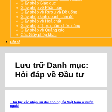
Giấy phép Giáo dục
Giấy phép về Phân bón
Giấy phép về Rượu và Đồ uống
Giấy phép kinh doanh cầm đồ
Giấy phép về Hoá chất
Giấy phép Thực phẩm chức năng
Giấy phép về Quảng cáo
Các Giấy phép khác
Liên hệ
Lưu trữ Danh mục:
Hỏi đáp về Đầu tư
Thủ tục xác nhận ưu đãi cho người Việt Nam ở nước
ngoài