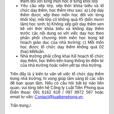
thêm đối với từng môn học ở từng khối lớp
Yêu cầu xếp lớp, xếp thời khóa biểu và tổ
chức dạy thêm, học thêm như sau: a) Lớp dạy
thêm được xếp theo môn học đối với từng
khối lớp; mỗi lớp có không quá 45 (bốn mươi
lăm) học sinh; b) Không xếp giờ dạy thêm xen
kẽ với thời khóa biểu và không dạy thêm
trước các nội dung so với việc dạy học theo
phân phối chương trình môn học trong kế
hoạch giáo dục của nhà trường; c) Mỗi môn
học được tổ chức dạy thêm không quá 02
(hai) tiết/tuần.
Nhà trường phải công khai Kế hoạch tổ chức
dạy thêm, học thêm trên trang thông tin điện tử
của nhà trường hoặc niêm yết tại nhà trường.
Trên đây là ý kiến tư vấn về việc tổ chức dạy thêm
trong nhà trường, hi vọng giúp làm sáng tỏ các vấn
đề bạn quan tâm. Nếu có câu hỏi bất kỳ nào liên
quan, vui lòng liên hệ Công ty Luật Tiền Phong qua
Điện thoại: 091 6162 618 / 097 8972 587 hoặc
email tư vấn:
Contact@luattienphong.vn
.
Trân trọng./.