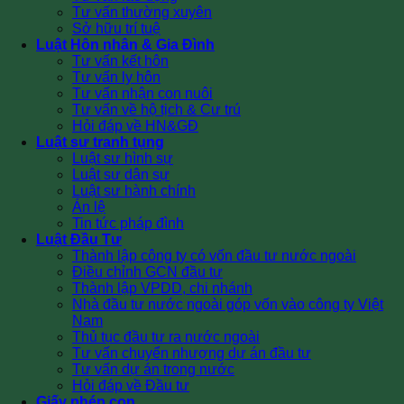
Tư vấn thường xuyên
Sở hữu trí tuệ
Luật Hôn nhân & Gia Đình
Tư vấn kết hôn
Tư vấn ly hôn
Tư vấn nhận con nuôi
Tư vấn về hộ tịch & Cư trú
Hỏi đáp về HN&GĐ
Luật sư tranh tụng
Luật sư hình sự
Luật sư dân sự
Luật sư hành chính
Án lệ
Tin tức pháp đình
Luật Đầu Tư
Thành lập công ty có vốn đầu tư nước ngoài
Điều chỉnh GCN đầu tư
Thành lập VPDD, chi nhánh
Nhà đầu tư nước ngoài góp vốn vào công ty Việt
Nam
Thủ tục đầu tư ra nước ngoài
Tư vấn chuyển nhượng dự án đầu tư
Tư vấn dự án trong nước
Hỏi đáp về Đầu tư
Giấy phép con