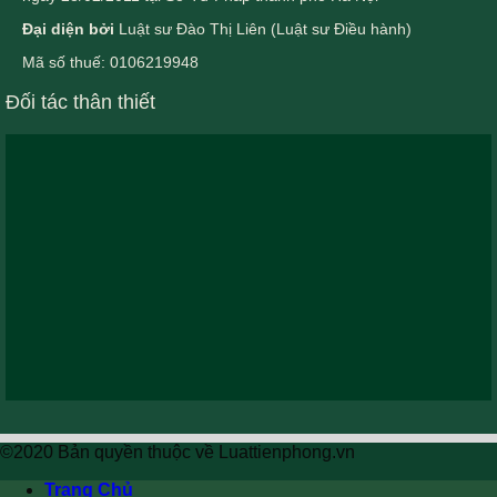
Đại diện bởi
Luật sư Đào Thị Liên (Luật sư Điều hành)
Mã số thuế: 0106219948
Đối tác thân thiết
©2020 Bản quyền thuộc về Luattienphong.vn
Trang Chủ