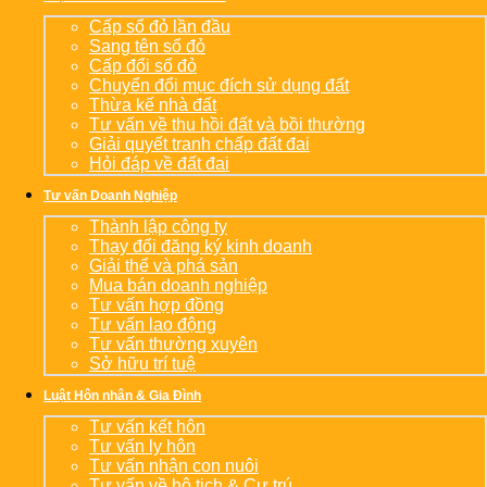
Cấp sổ đỏ lần đầu
Sang tên sổ đỏ
Cấp đổi sổ đỏ
Chuyển đổi mục đích sử dụng đất
Thừa kế nhà đất
Tư vấn về thu hồi đất và bồi thường
Giải quyết tranh chấp đất đai
Hỏi đáp về đất đai
Tư vấn Doanh Nghiệp
Thành lập công ty
Thay đổi đăng ký kinh doanh
Giải thể và phá sản
Mua bán doanh nghiệp
Tư vấn hợp đồng
Tư vấn lao động
Tư vấn thường xuyên
Sở hữu trí tuệ
Luật Hôn nhân & Gia Đình
Tư vấn kết hôn
Tư vấn ly hôn
Tư vấn nhận con nuôi
Tư vấn về hộ tịch & Cư trú