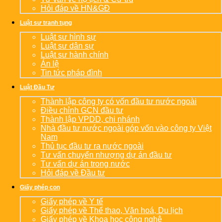
Hỏi đáp về HN&GĐ
Luật sư tranh tụng
Luật sư hình sự
Luật sư dân sự
Luật sư hành chính
Án lệ
Tin tức pháp đình
Luật Đầu Tư
Thành lập công ty có vốn đầu tư nước ngoài
Điều chỉnh GCN đầu tư
Thành lập VPDD, chi nhánh
Nhà đầu tư nước ngoài góp vốn vào công ty Việt
Nam
Thủ tục đầu tư ra nước ngoài
Tư vấn chuyển nhượng dự án đầu tư
Tư vấn dự án trong nước
Hỏi đáp về Đầu tư
Giấy phép con
Giấy phép về Y tế
Giấy phép về Thể thao, Văn hoá, Du lịch
Giấy phép về Khoa học công nghệ