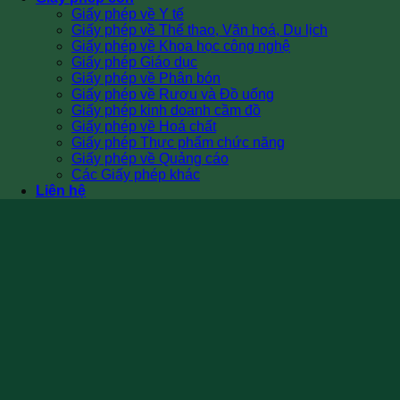
Giấy phép về Y tế
Giấy phép về Thể thao, Văn hoá, Du lịch
Giấy phép về Khoa học công nghệ
Giấy phép Giáo dục
Giấy phép về Phân bón
Giấy phép về Rượu và Đồ uống
Giấy phép kinh doanh cầm đồ
Giấy phép về Hoá chất
Giấy phép Thực phẩm chức năng
Giấy phép về Quảng cáo
Các Giấy phép khác
Liên hệ