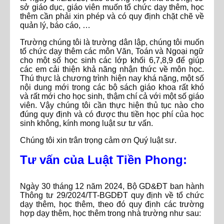
sở giáo dục, giáo viên muốn tổ chức dạy thêm, học
thêm cần phải xin phép và có quy định chặt chẽ về
quản lý, báo cáo, …
Trường chúng tôi là trường dân lập, chúng tôi muốn
tổ chức dạy thêm các môn Văn, Toán và Ngoại ngữ
cho một số học sinh các lớp khối 6,7,8,9 để giúp
các em cải thiện khả năng nhận thức về môn học.
Thú thực là chương trình hiện nay khá nặng, một số
nội dung mới trong các bộ sách giáo khoa rất khó
và rất mới cho học sinh, thậm chí cả với một số giáo
viên. Vậy chúng tôi cần thực hiện thủ tục nào cho
đúng quy định và có được thu tiền học phí của học
sinh không, kính mong luật sư tư vấn.
Chúng tôi xin trân trọng cảm ơn Quý luật sư.
Tư vấn của Luật Tiền Phong:
Ngày 30 tháng 12 năm 2024, Bộ GD&ĐT ban hành
Thông tư 29/2024/TT-BGDĐT quy định về tổ chức
dạy thêm, học thêm, theo đó quy định các trường
hợp dạy thêm, học thêm trong nhà trường như sau: