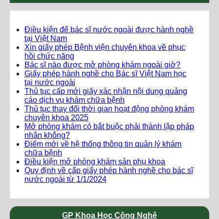
Điều kiện để bác sĩ nước ngoài được hành nghề
tại Việt Nam
Xin giấy phép Bệnh viện chuyên khoa về phục
hồi chức năng
Bác sĩ nào được mở phòng khám ngoài giờ?
Giấy phép hành nghề cho Bác sĩ Việt Nam học
tại nước ngoài
Thủ tục cấp mới giấy xác nhận nội dung quảng
cáo dịch vụ khám chữa bệnh
Thủ tục thay đổi thời gian hoạt động phòng khám
chuyên khoa 2025
Mở phòng khám có bắt buộc phải thành lập pháp
nhân không?
Điểm mới về hệ thống thông tin quản lý khám
chữa bệnh
Điều kiện mở phòng khám sản phụ khoa
Quy định về cấp giấy phép hành nghề cho bác sĩ
nước ngoài từ 1/1/2024
GP Khoa Học Công Nghệ