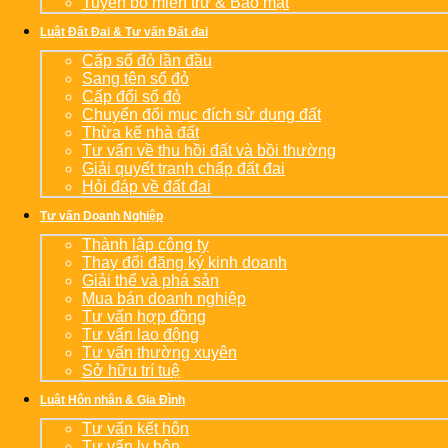
Tuyên bố miễn trừ & Bảo mật
Luật Đất Đai & Tư vấn Đất đai
Cấp sổ đỏ lần đầu
Sang tên sổ đỏ
Cấp đổi sổ đỏ
Chuyển đổi mục đích sử dụng đất
Thừa kế nhà đất
Tư vấn về thu hồi đất và bồi thường
Giải quyết tranh chấp đất đai
Hỏi đáp về đất đai
Tư vấn Doanh Nghiệp
Thành lập công ty
Thay đổi đăng ký kinh doanh
Giải thể và phá sản
Mua bán doanh nghiệp
Tư vấn hợp đồng
Tư vấn lao động
Tư vấn thường xuyên
Sở hữu trí tuệ
Luật Hôn nhân & Gia Đình
Tư vấn kết hôn
Tư vấn ly hôn