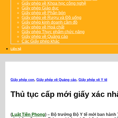
Giấy phép về Khoa học công nghệ
Giấy phép Giáo dục
Giấy phép về Phân bón
Giấy phép về Rượu và Đồ uống
Giấy phép kinh doanh cầm đồ
Giấy phép về Hoá chất
Giấy phép Thực phẩm chức năng
Giấy phép về Quảng cáo
Các Giấy phép khác
Liên hệ
Giấy phép con
,
Giấy phép về Quảng cáo
,
Giấy phép về Y tế
Thủ tục cấp mới giấy xác n
(
Luật Tiền Phong
) – Bộ trưởng Bộ Y tế mới ban hành