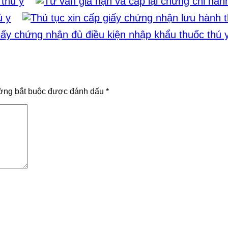
 thú y
ú y
ờng bắt buộc được đánh dấu
*