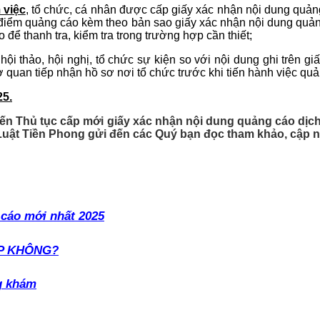
 việc
, tổ chức, cá nhân được cấp giấy xác nhận nội dung quảng 
ịa điểm quảng cáo kèm theo bản sao giấy xác nhận nội dung q
để thanh tra, kiểm tra trong trường hợp cần thiết;
hội thảo, hội nghị, tổ chức sự kiện so với nội dung ghi trên 
quan tiếp nhận hồ sơ nơi tổ chức trước khi tiến hành việc quả
25.
n đến Thủ tục cấp mới giấy xác nhận nội dung quảng cáo dị
Luật Tiền Phong gửi đến các Quý bạn đọc tham khảo, cập n
 cáo mới nhất 2025
P KHÔNG?
ng khám