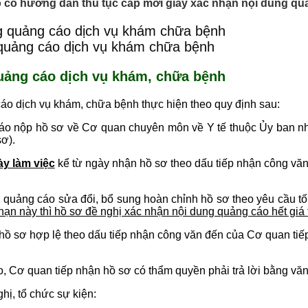
ó có hướng dẫn thủ tục cấp mới giấy xác nhận nội dung q
 quảng cáo dịch vụ khám chữa bệnh
quảng cáo dịch vụ khám, chữa bệnh
cáo dịch vụ khám, chữa bệnh thực hiện theo quy định sau:
cáo nộp hồ sơ về Cơ quan chuyên môn về Y tế thuộc Ủy ban nh
sơ).
y làm việc
kể từ ngày nhận hồ sơ theo dấu tiếp nhận công vă
 quảng cáo sửa đổi, bổ sung hoàn chỉnh hồ sơ theo yêu cầu tố
hạn này thì hồ sơ đề nghị xác nhận nội dung quảng cáo hết giá t
hồ sơ hợp lệ theo dấu tiếp nhận công văn đến của Cơ quan tiế
 Cơ quan tiếp nhận hồ sơ có thẩm quyền phải trả lời bằng văn 
hị, tổ chức sự kiện: