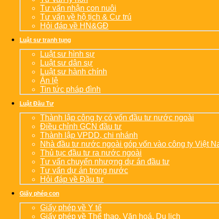
Tư vấn nhận con nuôi
Tư vấn về hộ tịch & Cư trú
Hỏi đáp về HN&GĐ
Luật sư tranh tụng
Luật sư hình sự
Luật sư dân sự
Luật sư hành chính
Án lệ
Tin tức pháp đình
Luật Đầu Tư
Thành lập công ty có vốn đầu tư nước ngoài
Điều chỉnh GCN đầu tư
Thành lập VPDD, chi nhánh
Nhà đầu tư nước ngoài góp vốn vào công ty Việt 
Thủ tục đầu tư ra nước ngoài
Tư vấn chuyển nhượng dự án đầu tư
Tư vấn dự án trong nước
Hỏi đáp về Đầu tư
Giấy phép con
Giấy phép về Y tế
Giấy phép về Thể thao, Văn hoá, Du lịch