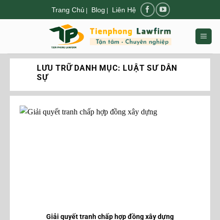
Chuyển
Trang Chủ
Blog
Liên Hệ
|
|
đến
nội
dung
LƯU TRỮ DANH MỤC:
LUẬT SƯ DÂN
SỰ
Giải quyết tranh chấp hợp đồng xây dựng