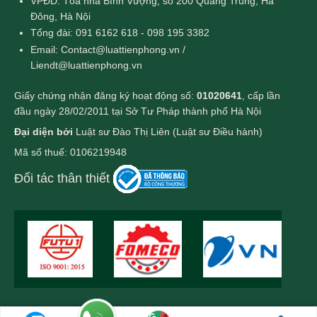
VPĐD: Tòa nhà Bình Vượng, số 200 Quang Trung, Hà
Đông, Hà Nội
Tổng đài: 091 6162 618 - 098 195 3382
Email: Contact@luattienphong.vn /
Liendt@luattienphong.vn
Giấy chứng nhận đăng ký hoạt động số:
01020641
, cấp lần
đầu ngày 28/02/2011 tại Sở Tư Pháp thành phố Hà Nội
Đại diện bởi
Luật sư Đào Thị Liên (Luật sư Điều hành)
Mã số thuế: 0106219948
Đối tác thân thiết