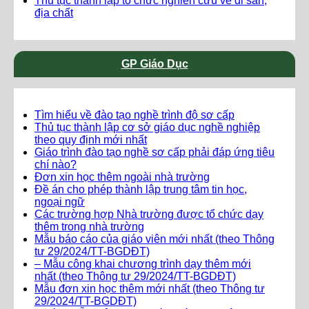
Thủ tục thành lập tổ chức nghiên cứu về di sản,
địa chất
GP Giáo Dục
Tìm hiểu về đào tạo nghề trình độ sơ cấp
Thủ tục thành lập cơ sở giáo dục nghề nghiệp
theo quy định mới nhất
Giáo trình đào tạo nghề sơ cấp phải đáp ứng tiêu
chí nào?
Đơn xin học thêm ngoài nhà trường
Đề án cho phép thành lập trung tâm tin học,
ngoại ngữ
Các trường hợp Nhà trường được tổ chức dạy
thêm trong nhà trường
Mẫu báo cáo của giáo viên mới nhất (theo Thông
tư 29/2024/TT-BGDĐT)
– Mẫu công khai chương trình dạy thêm mới
nhất (theo Thông tư 29/2024/TT-BGDĐT)
Mẫu đơn xin học thêm mới nhất (theo Thông tư
29/2024/TT-BGDĐT)