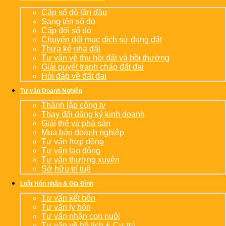
Cấp sổ đỏ lần đầu
Sang tên sổ đỏ
Cấp đổi sổ đỏ
Chuyển đổi mục đích sử dụng đất
Thừa kế nhà đất
Tư vấn về thu hồi đất và bồi thường
Giải quyết tranh chấp đất đai
Hỏi đáp về đất đai
Tư vấn Doanh Nghiệp
Thành lập công ty
Thay đổi đăng ký kinh doanh
Giải thể và phá sản
Mua bán doanh nghiệp
Tư vấn hợp đồng
Tư vấn lao động
Tư vấn thường xuyên
Sở hữu trí tuệ
Luật Hôn nhân & Gia Đình
Tư vấn kết hôn
Tư vấn ly hôn
Tư vấn nhận con nuôi
Tư vấn về hộ tịch & Cư trú