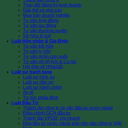
Thay đổi đăng ký kinh doanh
Giải thể và phá sản
Mua bán doanh nghiệp
Tư vấn hợp đồng
Tư vấn lao động
Tư vấn thường xuyên
Sở hữu trí tuệ
Luật Hôn nhân & Gia Đình
Tư vấn kết hôn
Tư vấn ly hôn
Tư vấn nhận con nuôi
Tư vấn về hộ tịch & Cư trú
Hỏi đáp về HN&GĐ
Luật sư tranh tụng
Luật sư hình sự
Luật sư dân sự
Luật sư hành chính
Án lệ
Tin tức pháp đình
Luật Đầu Tư
Thành lập công ty có vốn đầu tư nước ngoài
Điều chỉnh GCN đầu tư
Thành lập VPDD, chi nhánh
Nhà đầu tư nước ngoài góp vốn vào công ty Việt