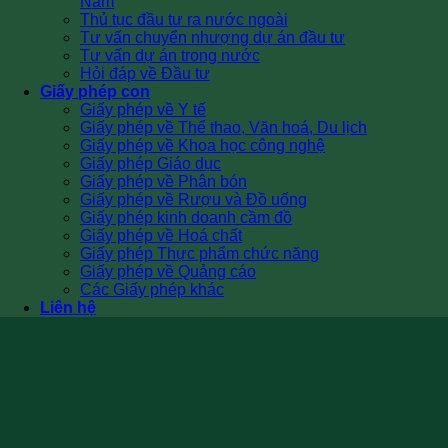
Nam
Thủ tục đầu tư ra nước ngoài
Tư vấn chuyển nhượng dự án đầu tư
Tư vấn dự án trong nước
Hỏi đáp về Đầu tư
Giấy phép con
Giấy phép về Y tế
Giấy phép về Thể thao, Văn hoá, Du lịch
Giấy phép về Khoa học công nghệ
Giấy phép Giáo dục
Giấy phép về Phân bón
Giấy phép về Rượu và Đồ uống
Giấy phép kinh doanh cầm đồ
Giấy phép về Hoá chất
Giấy phép Thực phẩm chức năng
Giấy phép về Quảng cáo
Các Giấy phép khác
Liên hệ