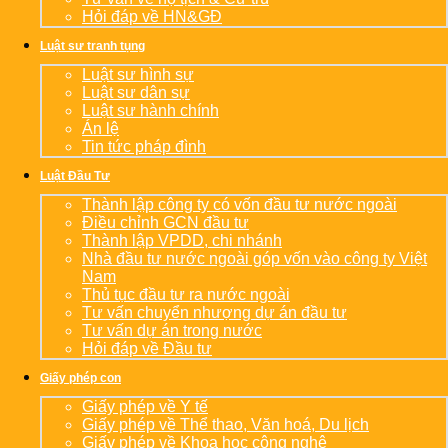
Hỏi đáp về HN&GĐ
Luật sư tranh tụng
Luật sư hình sự
Luật sư dân sự
Luật sư hành chính
Án lệ
Tin tức pháp đình
Luật Đầu Tư
Thành lập công ty có vốn đầu tư nước ngoài
Điều chỉnh GCN đầu tư
Thành lập VPDD, chi nhánh
Nhà đầu tư nước ngoài góp vốn vào công ty Việt
Nam
Thủ tục đầu tư ra nước ngoài
Tư vấn chuyển nhượng dự án đầu tư
Tư vấn dự án trong nước
Hỏi đáp về Đầu tư
Giấy phép con
Giấy phép về Y tế
Giấy phép về Thể thao, Văn hoá, Du lịch
Giấy phép về Khoa học công nghệ