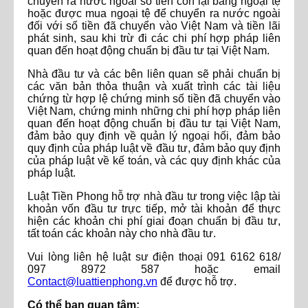
chuyển ra nước ngoài số tiền còn lại bằng ngoại tệ
hoặc được mua ngoại tệ để chuyển ra nước ngoài
đối với số tiền đã chuyển vào Việt Nam và tiền lãi
phát sinh, sau khi trừ đi các chi phí hợp pháp liên
quan đến hoạt động chuẩn bị đầu tư tại Việt Nam.
Nhà đầu tư và các bên liên quan sẽ phải chuẩn bị
các văn bản thỏa thuận và xuất trình các tài liệu
chứng từ hợp lệ chứng minh số tiền đã chuyển vào
Việt Nam, chứng minh những chi phí hợp pháp liên
quan đến hoạt động chuẩn bị đầu tư tại Việt Nam,
đảm bảo quy định về quản lý ngoại hối, đảm bảo
quy định của pháp luật về đầu tư, đảm bảo quy định
của pháp luật về kế toán, và các quy định khác của
pháp luật.
Luật Tiền Phong hỗ trợ nhà đầu tư trong việc lập tài
khoản vốn đầu tư trực tiếp, mở tài khoản để thực
hiện các khoản chi phí giai đoạn chuẩn bị đầu tư,
tất toán các khoản này cho nhà đầu tư.
Vui lòng liên hệ luật sư điện thoại 091 6162 618/
097 8972 587 hoặc email
Contact@luattienphong.vn
để được hỗ trợ.
Có thể bạn quan tâm: