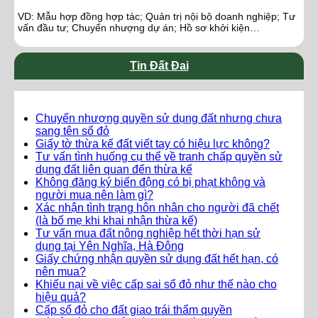
VD: Mẫu hợp đồng hợp tác; Quản trị nội bộ doanh nghiệp; Tư
vấn đầu tư; Chuyển nhượng dự án; Hồ sơ khởi kiện…
Tin Đất Đai
Chuyển nhượng quyền sử dụng đất nhưng chưa
sang tên sổ đỏ
Giấy tờ thừa kế đất viết tay có hiệu lực không?
Tư vấn tình huống cụ thể về tranh chấp quyền sử
dụng đất liên quan đến thừa kế
Không đăng ký biến động có bị phạt không và
người mua nên làm gì?
Xác nhận tình trạng hôn nhân cho người đã chết
(là bố mẹ khi khai nhận thừa kế)
Tư vấn mua đất nông nghiệp hết thời hạn sử
dụng tại Yên Nghĩa, Hà Đông
Giấy chứng nhận quyền sử dụng đất hết hạn, có
nên mua?
Khiếu nại về việc cấp sai sổ đỏ như thế nào cho
hiệu quả?
Cấp sổ đỏ cho đất giao trái thẩm quyền