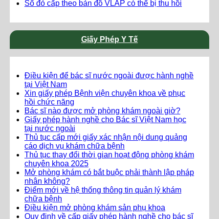
Sổ đỏ cấp theo bản đồ VLAP có thể bị thu hồi
Giấy Phép Y Tế
Điều kiện để bác sĩ nước ngoài được hành nghề
tại Việt Nam
Xin giấy phép Bệnh viện chuyên khoa về phục
hồi chức năng
Bác sĩ nào được mở phòng khám ngoài giờ?
Giấy phép hành nghề cho Bác sĩ Việt Nam học
tại nước ngoài
Thủ tục cấp mới giấy xác nhận nội dung quảng
cáo dịch vụ khám chữa bệnh
Thủ tục thay đổi thời gian hoạt động phòng khám
chuyên khoa 2025
Mở phòng khám có bắt buộc phải thành lập pháp
nhân không?
Điểm mới về hệ thống thông tin quản lý khám
chữa bệnh
Điều kiện mở phòng khám sản phụ khoa
Quy định về cấp giấy phép hành nghề cho bác sĩ