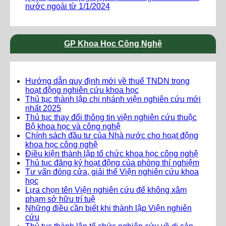
nước ngoài từ 1/1/2024
GP Khoa Học Công Nghệ
Hướng dẫn quy định mới về thuế TNDN trong
hoạt động nghiên cứu khoa học
Thủ tục thành lập chi nhánh viện nghiên cứu mới
nhất 2025
Thủ tục thay đổi thông tin viện nghiên cứu thuộc
Bộ khoa học và công nghệ
Chính sách đầu tư của Nhà nước cho hoạt động
khoa học công nghệ
Điều kiện thành lập tổ chức khoa học công nghệ
Thủ tục đăng ký hoạt động của phòng thí nghiệm
Tư vấn đóng cửa, giải thể Viện nghiên cứu khoa
học
Lựa chọn tên Viện nghiên cứu để không xâm
phạm sở hữu trí tuệ
Những điều cần biết khi thành lập Viện nghiên
cứu