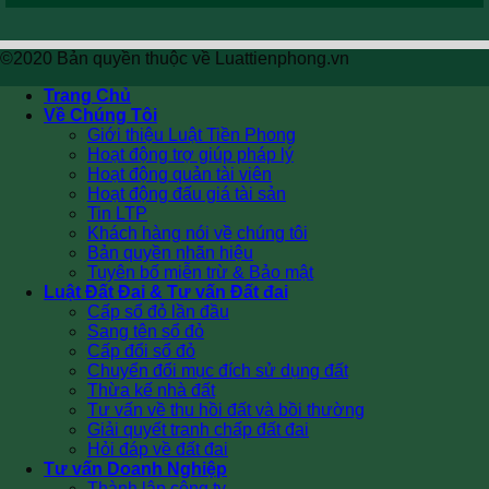
©2020 Bản quyền thuộc về Luattienphong.vn
Trang Chủ
Về Chúng Tôi
Giới thiệu Luật Tiền Phong
Hoạt động trợ giúp pháp lý
Hoạt động quản tài viên
Hoạt động đấu giá tài sản
Tin LTP
Khách hàng nói về chúng tôi
Bản quyền nhãn hiệu
Tuyên bố miễn trừ & Bảo mật
Luật Đất Đai & Tư vấn Đất đai
Cấp sổ đỏ lần đầu
Sang tên sổ đỏ
Cấp đổi sổ đỏ
Chuyển đổi mục đích sử dụng đất
Thừa kế nhà đất
Tư vấn về thu hồi đất và bồi thường
Giải quyết tranh chấp đất đai
Hỏi đáp về đất đai
Tư vấn Doanh Nghiệp
Thành lập công ty