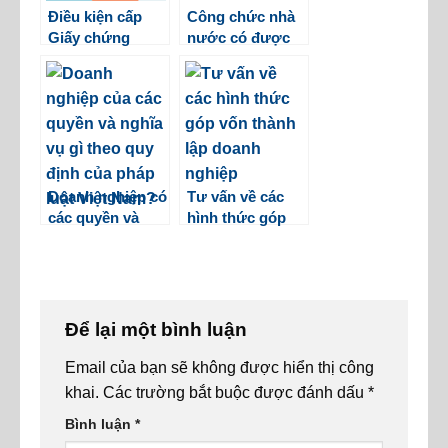
Điều kiện cấp
Công chức nhà
Giấy chứng
nước có được
nhận đủ điều
thành lập, quản
kiện kinh doanh
lý doanh nghiệp
dược
không?
Doanh nghiệp có
Tư vấn về các
các quyền và
hình thức góp
nghĩa vụ gì theo
vốn thành lập
quy định của
doanh nghiệp
pháp luật Việt
Nam?
Để lại một bình luận
Email của bạn sẽ không được hiển thị công
khai.
Các trường bắt buộc được đánh dấu
*
Bình luận
*