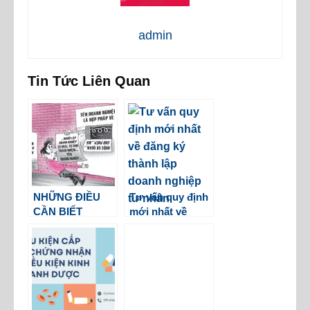
admin
Tin Tức Liên Quan
NHỮNG ĐIỀU
Tư vấn quy định
CẦN BIẾT
mới nhất về
TRƯỚC KHI
đăng ký thành
ĐẶT TÊN CHO
lập doanh
DOANH NGHIỆP
nghiệp tư nhân