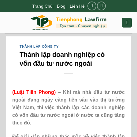
Chuyển
Trang Chủ
Blog
Liên Hệ
|
|
đến
nội
dung
THÀNH LẬP CÔNG TY
Thành lập doanh nghiệp có
vốn đầu tư nước ngoài
(
Luật Tiền Phong
)
–
Khi mà nhà đầu tư nước
ngoài đang ngày càng tiến sâu vào thị trường
Việt Nam, thì việc thành lập các doanh nghiệp
có vốn đầu tư nước ngoài ở nước ta cũng tăng
theo đó.
Để giải đáp những thắc mắc về việc thành lập