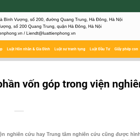
hà Bình Vượng, số 200, đường Quang Trung, Hà Đông, Hà Nội
ượng, số 200 Quang Trung, quận Hà Đông, Hà Nội
enphong.vn / Liendt@luattienphong.vn
ệp
Luật Hôn nhân & Gia Đình
Luật sư tranh tụng
Luật Đầu Tư
Giấy phép con
hần vốn góp trong viện nghiê
ện nghiên cứu hay Trung tâm nghiên cứu cũng được hình