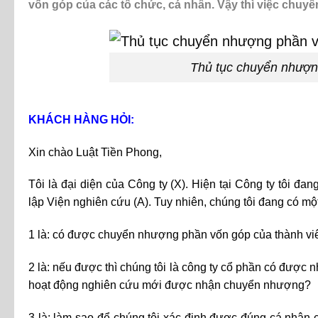
vốn góp của các tổ chức, cá nhân. Vậy thì việc chu
Thủ tục chuyển nhượn
KHÁCH HÀNG HỎI:
Xin chào Luật Tiền Phong,
Tôi là đại diện của Công ty (X). Hiện tại Công ty tôi 
lập Viện nghiên cứu (A). Tuy nhiên, chúng tôi đang có m
1 là: có được chuyển nhượng phần vốn góp của thành vi
2 là: nếu được thì chúng tôi là công ty cổ phần có đượ
hoạt động nghiên cứu mới được nhận chuyển nhượng?
3 là: làm sao để chúng tôi xác định được đúng cá nhân 