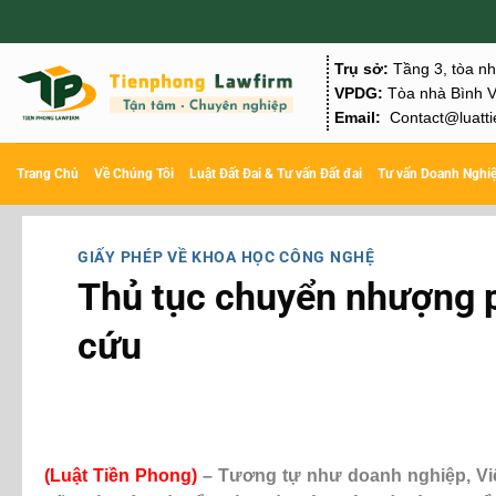
Chuyển
đến
Trụ sở:
Tầng 3, tòa n
nội
VPDG:
Tòa nhà Bình V
Email:
Contact@luatti
dung
Trang Chủ
Về Chúng Tôi
Luật Đất Đai & Tư vấn Đất đai
Tư vấn Doanh Nghi
GIẤY PHÉP VỀ KHOA HỌC CÔNG NGHỆ
Thủ tục chuyển nhượng p
cứu
(
Luật Tiền Phong
)
– Tương tự như doanh nghiệp, Vi