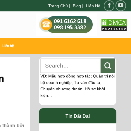
|
|
Trang Chủ
Blog
Liên Hệ
Liên hệ
n
VD: Mẫu hợp đồng hợp tác; Quản trị nội
bộ doanh nghiệp; Tư vấn đầu tư;
Chuyển nhượng dự án; Hồ sơ khởi
kiện…
Tin Đất Đai
 thành bởi