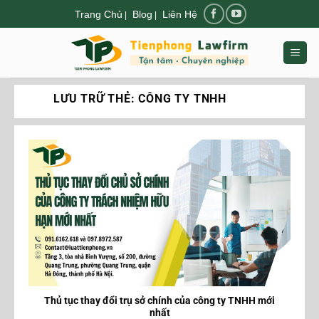
Chuyển
Trang Chủ
Blog
Liên Hệ
|
|
đến
nội
dung
LƯU TRỮ THẺ:
CÔNG TY TNHH
Thủ tục thay đổi trụ sở chính của công ty TNHH mới
nhất