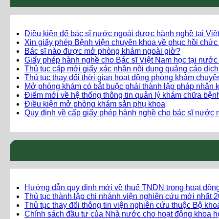
Điều kiện để bác sĩ nước ngoài được hành nghề tại Vi
Xin giấy phép Bệnh viện chuyên khoa về phục hồi chức
Bác sĩ nào được mở phòng khám ngoài giờ?
Giấy phép hành nghề cho Bác sĩ Việt Nam học tại nước
Thủ tục cấp mới giấy xác nhận nội dung quảng cáo dịc
Thủ tục thay đổi thời gian hoạt động phòng khám chuy
Mở phòng khám có bắt buộc phải thành lập pháp nhân 
Điểm mới về hệ thống thông tin quản lý khám chữa bện
Điều kiện mở phòng khám sản phụ khoa
Quy định về cấp giấy phép hành nghề cho bác sĩ nước n
Hướng dẫn quy định mới về thuế TNDN trong hoạt độn
Thủ tục thành lập chi nhánh viện nghiên cứu mới nhất 
Thủ tục thay đổi thông tin viện nghiên cứu thuộc Bộ kh
Chính sách đầu tư của Nhà nước cho hoạt động khoa h