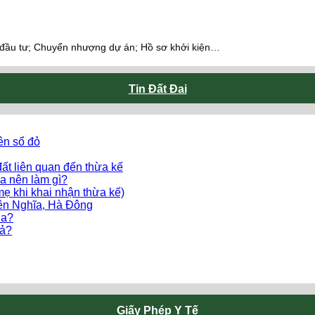
 đầu tư; Chuyển nhượng dự án; Hồ sơ khởi kiện…
Tin Đất Đai
ên sổ đỏ
ất liên quan đến thừa kế
a nên làm gì?
mẹ khi khai nhận thừa kế)
Yên Nghĩa, Hà Đông
ua?
uả?
Giấy Phép Y Tế