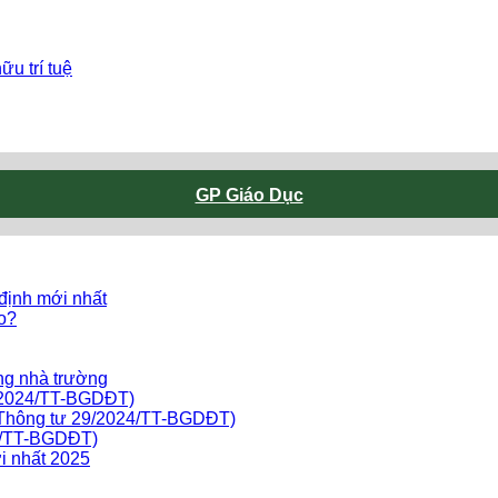
u trí tuệ
GP Giáo Dục
 định mới nhất
ào?
ng nhà trường
9/2024/TT-BGDĐT)
o Thông tư 29/2024/TT-BGDĐT)
24/TT-BGDĐT)
i nhất 2025