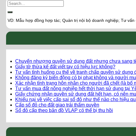
VD: Mẫu hợp đồng hợp tác; Quản trị nội bộ doanh nghiệp; Tư vấn
Chuyển nhượng quyền sử dụng đất nhưng chưa sang t
Giấy tờ thừa kế đất viết tay có hiệu lực không?
Tư vấn tình huống cụ thể về tranh chấp quyền sử dụng đ
Không đăng ký biến động có bị phạt không và người mu
Xác nhận tình trạng hôn nhân cho người đã chết (là bố 
Tư vấn mua đất nông nghiệp hết thời hạn sử dụng tại 
Giấy chứng nhận quyền sử dụng đất hết hạn, có nên m
Khiếu nại về việc cấp sai sổ đỏ như thế nào cho hiệu q
Cấp sổ đỏ cho đất giao trái thẩm quyền
Sổ đỏ cấp theo bản đồ VLAP có thể bị thu hồi