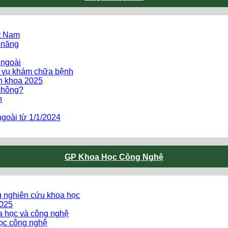
ệt Nam
 năng
 ngoài
h vụ khám chữa bệnh
ên khoa 2025
không?
h
goài từ 1/1/2024
GP Khoa Học Công Nghệ
g nghiên cứu khoa học
2025
oa học và công nghệ
ọc công nghệ