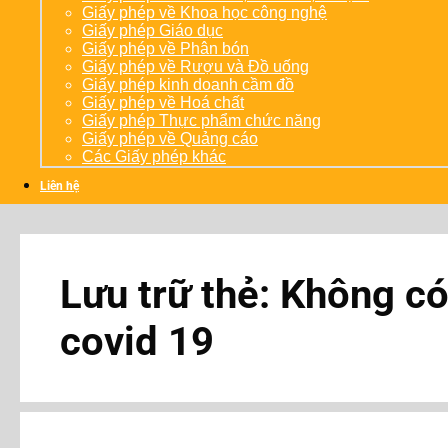
Giấy phép về Khoa học công nghệ
Giấy phép Giáo dục
Giấy phép về Phân bón
Giấy phép về Rượu và Đồ uống
Giấy phép kinh doanh cầm đồ
Giấy phép về Hoá chất
Giấy phép Thực phẩm chức năng
Giấy phép về Quảng cáo
Các Giấy phép khác
Liên hệ
Lưu trữ thẻ:
Không có
covid 19