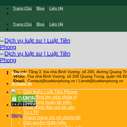
Chuyển
|
|
Trang Chủ
Blog
Liên Hệ
đến
nội
|
|
Trang Chủ
Blog
Liên Hệ
dung
Trụ sở:
Tầng 3, tòa nhà Bình Vượng, số 200, đường Quang Tr
Trang Chủ
VPDG:
Tòa nhà Bình Vượng, số 200 Quang Trung, quận Hà Đô
Email:
Contact@luattienphong.vn / Liendt@luattienphong.vn
Về Chúng Tôi
Giới thiệu Luật Tiền Phong
Hoạt động trợ giúp pháp lý
Hoạt động quản tài viên
Hoạt động đấu giá tài sản
Tin LTP
Menu
Khách hàng nói về chúng tôi
Bản quyền nhãn hiệu