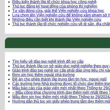
Điều kiện thành lập tổ chức khoa học công nghệ
Thủ tục đăng ký hoạt động của phòng thí nghiệm
Tư vấn đóng cửa, giải thể Viện nghiên cứu khoa học
Lựa chọn tên Viện nghiên cứu để không xâm phạm sở hữ
Những điều cần biết khi thành lập Viện nghiên cứu
Thủ tục thành lập tổ chức nghiên cứu về di sản, địa chất
Tìm hiểu về đào tạo nghề trình độ sơ cấp
Thủ tục thành lập cơ sở giáo dục nghề nghiệp theo quy
Giáo trình đào tạo nghề sơ cấp phải đáp ứng tiêu chí n
Đơn xin học thêm ngoài nhà trường
Đề án cho phép thành lập trung tâm tin học, ngoại ngữ
Các trường hợp Nhà trường được tổ chức dạy thêm tro
Mẫu báo cáo của giáo viên mới nhất (theo Thông tư 2
– Mẫu công khai chương trình dạy thêm mới nhất (the
Mẫu đơn xin học thêm mới nhất (theo Thông tư 29/20
Hướng dẫn thủ tục xin giấy phép trung tâm dạy thêm mớ