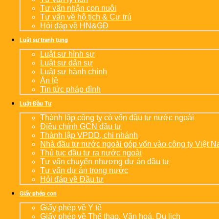
Tư vấn nhận con nuôi
Tư vấn về hộ tịch & Cư trú
Hỏi đáp về HN&GĐ
Luật sư tranh tụng
Luật sư hình sự
Luật sư dân sự
Luật sư hành chính
Án lệ
Tin tức pháp đình
Luật Đầu Tư
Thành lập công ty có vốn đầu tư nước ngoài
Điều chỉnh GCN đầu tư
Thành lập VPDD, chi nhánh
Nhà đầu tư nước ngoài góp vốn vào công ty Việt 
Thủ tục đầu tư ra nước ngoài
Tư vấn chuyển nhượng dự án đầu tư
Tư vấn dự án trong nước
Hỏi đáp về Đầu tư
Giấy phép con
Giấy phép về Y tế
Giấy phép về Thể thao, Văn hoá, Du lịch