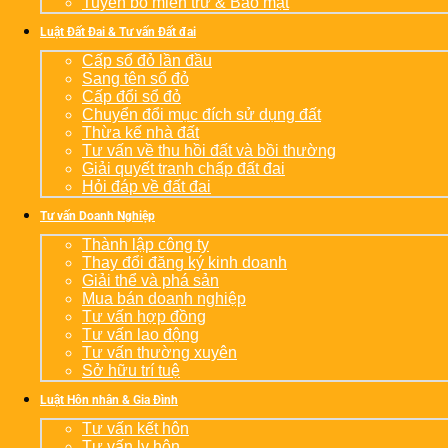
Tuyên bố miễn trừ & Bảo mật
Luật Đất Đai & Tư vấn Đất đai
Cấp sổ đỏ lần đầu
Sang tên sổ đỏ
Cấp đổi sổ đỏ
Chuyển đổi mục đích sử dụng đất
Thừa kế nhà đất
Tư vấn về thu hồi đất và bồi thường
Giải quyết tranh chấp đất đai
Hỏi đáp về đất đai
Tư vấn Doanh Nghiệp
Thành lập công ty
Thay đổi đăng ký kinh doanh
Giải thể và phá sản
Mua bán doanh nghiệp
Tư vấn hợp đồng
Tư vấn lao động
Tư vấn thường xuyên
Sở hữu trí tuệ
Luật Hôn nhân & Gia Đình
Tư vấn kết hôn
Tư vấn ly hôn