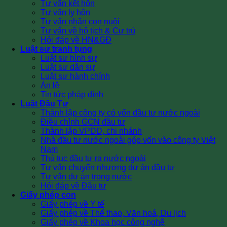
Tư vấn kết hôn
Tư vấn ly hôn
Tư vấn nhận con nuôi
Tư vấn về hộ tịch & Cư trú
Hỏi đáp về HN&GĐ
Luật sư tranh tụng
Luật sư hình sự
Luật sư dân sự
Luật sư hành chính
Án lệ
Tin tức pháp đình
Luật Đầu Tư
Thành lập công ty có vốn đầu tư nước ngoài
Điều chỉnh GCN đầu tư
Thành lập VPDD, chi nhánh
Nhà đầu tư nước ngoài góp vốn vào công ty Việt
Nam
Thủ tục đầu tư ra nước ngoài
Tư vấn chuyển nhượng dự án đầu tư
Tư vấn dự án trong nước
Hỏi đáp về Đầu tư
Giấy phép con
Giấy phép về Y tế
Giấy phép về Thể thao, Văn hoá, Du lịch
Giấy phép về Khoa học công nghệ