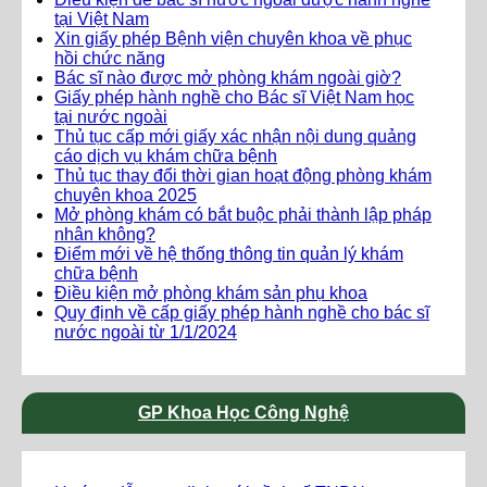
tại Việt Nam
Xin giấy phép Bệnh viện chuyên khoa về phục
hồi chức năng
Bác sĩ nào được mở phòng khám ngoài giờ?
Giấy phép hành nghề cho Bác sĩ Việt Nam học
tại nước ngoài
Thủ tục cấp mới giấy xác nhận nội dung quảng
cáo dịch vụ khám chữa bệnh
Thủ tục thay đổi thời gian hoạt động phòng khám
chuyên khoa 2025
Mở phòng khám có bắt buộc phải thành lập pháp
nhân không?
Điểm mới về hệ thống thông tin quản lý khám
chữa bệnh
Điều kiện mở phòng khám sản phụ khoa
Quy định về cấp giấy phép hành nghề cho bác sĩ
nước ngoài từ 1/1/2024
GP Khoa Học Công Nghệ