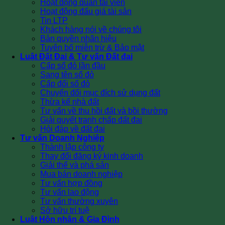
Hoạt động quản tài viên
Hoạt động đấu giá tài sản
Tin LTP
Khách hàng nói về chúng tôi
Bản quyền nhãn hiệu
Tuyên bố miễn trừ & Bảo mật
Luật Đất Đai & Tư vấn Đất đai
Cấp sổ đỏ lần đầu
Sang tên sổ đỏ
Cấp đổi sổ đỏ
Chuyển đổi mục đích sử dụng đất
Thừa kế nhà đất
Tư vấn về thu hồi đất và bồi thường
Giải quyết tranh chấp đất đai
Hỏi đáp về đất đai
Tư vấn Doanh Nghiệp
Thành lập công ty
Thay đổi đăng ký kinh doanh
Giải thể và phá sản
Mua bán doanh nghiệp
Tư vấn hợp đồng
Tư vấn lao động
Tư vấn thường xuyên
Sở hữu trí tuệ
Luật Hôn nhân & Gia Đình