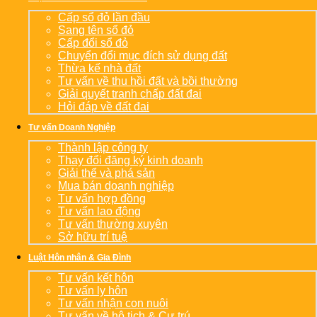
Cấp sổ đỏ lần đầu
Sang tên sổ đỏ
Cấp đổi sổ đỏ
Chuyển đổi mục đích sử dụng đất
Thừa kế nhà đất
Tư vấn về thu hồi đất và bồi thường
Giải quyết tranh chấp đất đai
Hỏi đáp về đất đai
Tư vấn Doanh Nghiệp
Thành lập công ty
Thay đổi đăng ký kinh doanh
Giải thể và phá sản
Mua bán doanh nghiệp
Tư vấn hợp đồng
Tư vấn lao động
Tư vấn thường xuyên
Sở hữu trí tuệ
Luật Hôn nhân & Gia Đình
Tư vấn kết hôn
Tư vấn ly hôn
Tư vấn nhận con nuôi
Tư vấn về hộ tịch & Cư trú