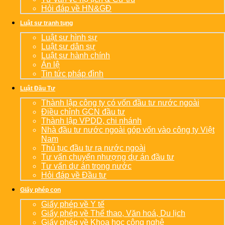
Hỏi đáp về HN&GĐ
Luật sư tranh tụng
Luật sư hình sự
Luật sư dân sự
Luật sư hành chính
Án lệ
Tin tức pháp đình
Luật Đầu Tư
Thành lập công ty có vốn đầu tư nước ngoài
Điều chỉnh GCN đầu tư
Thành lập VPDD, chi nhánh
Nhà đầu tư nước ngoài góp vốn vào công ty Việt
Nam
Thủ tục đầu tư ra nước ngoài
Tư vấn chuyển nhượng dự án đầu tư
Tư vấn dự án trong nước
Hỏi đáp về Đầu tư
Giấy phép con
Giấy phép về Y tế
Giấy phép về Thể thao, Văn hoá, Du lịch
Giấy phép về Khoa học công nghệ