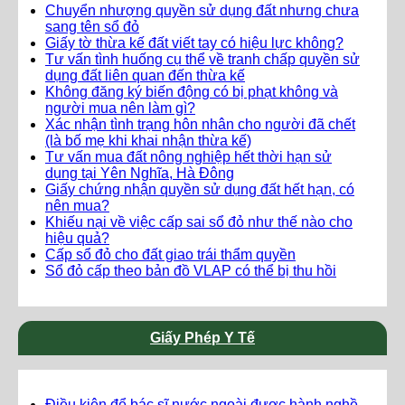
Chuyển nhượng quyền sử dụng đất nhưng chưa
sang tên sổ đỏ
Giấy tờ thừa kế đất viết tay có hiệu lực không?
Tư vấn tình huống cụ thể về tranh chấp quyền sử
dụng đất liên quan đến thừa kế
Không đăng ký biến động có bị phạt không và
người mua nên làm gì?
Xác nhận tình trạng hôn nhân cho người đã chết
(là bố mẹ khi khai nhận thừa kế)
Tư vấn mua đất nông nghiệp hết thời hạn sử
dụng tại Yên Nghĩa, Hà Đông
Giấy chứng nhận quyền sử dụng đất hết hạn, có
nên mua?
Khiếu nại về việc cấp sai sổ đỏ như thế nào cho
hiệu quả?
Cấp sổ đỏ cho đất giao trái thẩm quyền
Sổ đỏ cấp theo bản đồ VLAP có thể bị thu hồi
Giấy Phép Y Tế
Điều kiện để bác sĩ nước ngoài được hành nghề