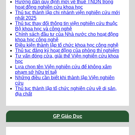
Hướng dẫn quy định mới về thuế TNDN trong
hoạt động nghiên cứu khoa học
Thủ tục thành lập chi nhánh viện nghiên cứu mới
nhất 2025
Thủ tục thay đổi thông tin viện nghiên cứu thuộc
Bộ khoa học và công nghệ
Chính sách đầu tư của Nhà nước cho hoạt động
khoa học công nghệ
Điều kiện thành lập tổ chức khoa học công nghệ
Thủ tục đăng ký hoạt động của phòng thí nghiệm
Tư vấn đóng cửa, giải thể Viện nghiên cứu khoa
học
Lựa chọn tên Viện nghiên cứu để không xâm
phạm sở hữu trí tuệ
Những điều cần biết khi thành lập Viện nghiên
cứu
Thủ tục thành lập tổ chức nghiên cứu về di sản,
địa chất
GP Giáo Dục