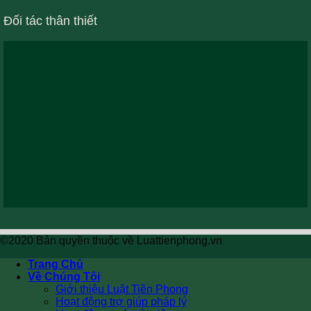
Đối tác thân thiết
©2020 Bản quyền thuộc về Luattienphong.vn
Trang Chủ
Về Chúng Tôi
Giới thiệu Luật Tiền Phong
Hoạt động trợ giúp pháp lý