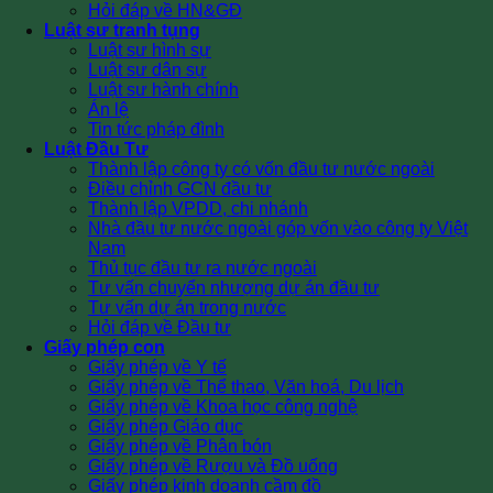
Hỏi đáp về HN&GĐ
Luật sư tranh tụng
Luật sư hình sự
Luật sư dân sự
Luật sư hành chính
Án lệ
Tin tức pháp đình
Luật Đầu Tư
Thành lập công ty có vốn đầu tư nước ngoài
Điều chỉnh GCN đầu tư
Thành lập VPDD, chi nhánh
Nhà đầu tư nước ngoài góp vốn vào công ty Việt
Nam
Thủ tục đầu tư ra nước ngoài
Tư vấn chuyển nhượng dự án đầu tư
Tư vấn dự án trong nước
Hỏi đáp về Đầu tư
Giấy phép con
Giấy phép về Y tế
Giấy phép về Thể thao, Văn hoá, Du lịch
Giấy phép về Khoa học công nghệ
Giấy phép Giáo dục
Giấy phép về Phân bón
Giấy phép về Rượu và Đồ uống
Giấy phép kinh doanh cầm đồ