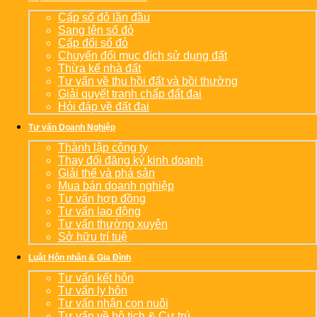
Cấp sổ đỏ lần đầu
Sang tên sổ đỏ
Cấp đổi sổ đỏ
Chuyển đổi mục đích sử dụng đất
Thừa kế nhà đất
Tư vấn về thu hồi đất và bồi thường
Giải quyết tranh chấp đất đai
Hỏi đáp về đất đai
Tư vấn Doanh Nghiệp
Thành lập công ty
Thay đổi đăng ký kinh doanh
Giải thể và phá sản
Mua bán doanh nghiệp
Tư vấn hợp đồng
Tư vấn lao động
Tư vấn thường xuyên
Sở hữu trí tuệ
Luật Hôn nhân & Gia Đình
Tư vấn kết hôn
Tư vấn ly hôn
Tư vấn nhận con nuôi
Tư vấn về hộ tịch & Cư trú