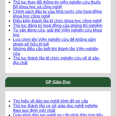
Thủ tục thay đổi thông tin viện nghiên cứu thuộc
Bộ khoa học và công nghệ
Chính sách đầu tư của Nhà nước cho hoạt động
khoa học công nghệ
Điều kiện thành lập tổ chức khoa học công nghệ
Thủ tục đăng ký hoạt động của phòng thí nghiệm
Tư vấn đóng cửa, giải thể Viện nghiên cứu khoa
học
Lựa chọn tên Viện nghiên cứu để không xâm
phạm sở hữu trí tuệ
Những điều cần biết khi thành lập Viện nghiên
cứu
Thủ tục thành lập tổ chức nghiên cứu về di sản,
địa chất
GP Giáo Dục
Tìm hiểu về đào tạo nghề trình độ sơ cấp
Thủ tục thành lập cơ sở giáo dục nghề nghiệp
theo quy định mới nhất
Giáo trình đào tạo nghề sơ cấp phải đáp ứng tiêu