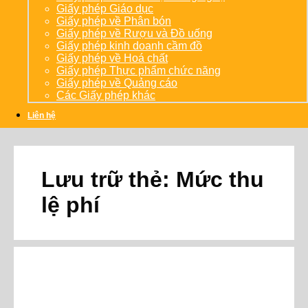
Giấy phép Giáo dục
Giấy phép về Phân bón
Giấy phép về Rượu và Đồ uống
Giấy phép kinh doanh cầm đồ
Giấy phép về Hoá chất
Giấy phép Thực phẩm chức năng
Giấy phép về Quảng cáo
Các Giấy phép khác
Liên hệ
Lưu trữ thẻ:
Mức thu
lệ phí