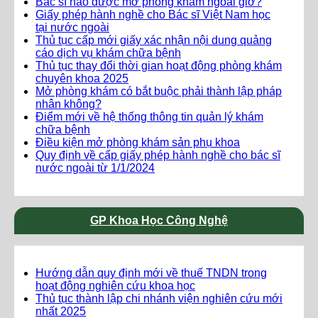
Bác sĩ nào được mở phòng khám ngoài giờ?
Giấy phép hành nghề cho Bác sĩ Việt Nam học
tại nước ngoài
Thủ tục cấp mới giấy xác nhận nội dung quảng
cáo dịch vụ khám chữa bệnh
Thủ tục thay đổi thời gian hoạt động phòng khám
chuyên khoa 2025
Mở phòng khám có bắt buộc phải thành lập pháp
nhân không?
Điểm mới về hệ thống thông tin quản lý khám
chữa bệnh
Điều kiện mở phòng khám sản phụ khoa
Quy định về cấp giấy phép hành nghề cho bác sĩ
nước ngoài từ 1/1/2024
GP Khoa Học Công Nghệ
Hướng dẫn quy định mới về thuế TNDN trong
hoạt động nghiên cứu khoa học
Thủ tục thành lập chi nhánh viện nghiên cứu mới
nhất 2025