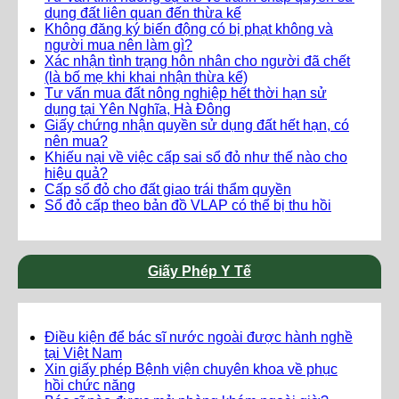
dụng đất liên quan đến thừa kế
Không đăng ký biến động có bị phạt không và
người mua nên làm gì?
Xác nhận tình trạng hôn nhân cho người đã chết
(là bố mẹ khi khai nhận thừa kế)
Tư vấn mua đất nông nghiệp hết thời hạn sử
dụng tại Yên Nghĩa, Hà Đông
Giấy chứng nhận quyền sử dụng đất hết hạn, có
nên mua?
Khiếu nại về việc cấp sai sổ đỏ như thế nào cho
hiệu quả?
Cấp sổ đỏ cho đất giao trái thẩm quyền
Sổ đỏ cấp theo bản đồ VLAP có thể bị thu hồi
Giấy Phép Y Tế
Điều kiện để bác sĩ nước ngoài được hành nghề
tại Việt Nam
Xin giấy phép Bệnh viện chuyên khoa về phục
hồi chức năng