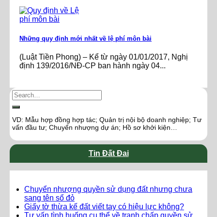
Những quy định mới nhất về lệ phí môn bài
(Luật Tiền Phong) – Kể từ ngày 01/01/2017, Nghị
định 139/2016/NĐ-CP ban hành ngày 04...
VD: Mẫu hợp đồng hợp tác; Quản trị nội bộ doanh nghiệp; Tư
vấn đầu tư; Chuyển nhượng dự án; Hồ sơ khởi kiện…
Tin Đất Đai
Chuyển nhượng quyền sử dụng đất nhưng chưa
sang tên sổ đỏ
Giấy tờ thừa kế đất viết tay có hiệu lực không?
Tư vấn tình huống cụ thể về tranh chấp quyền sử