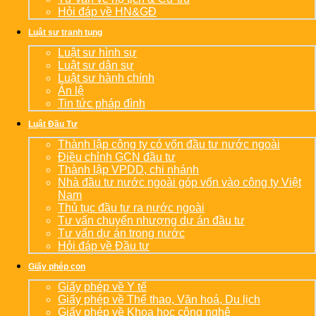
Hỏi đáp về HN&GĐ
Luật sư tranh tụng
Luật sư hình sự
Luật sư dân sự
Luật sư hành chính
Án lệ
Tin tức pháp đình
Luật Đầu Tư
Thành lập công ty có vốn đầu tư nước ngoài
Điều chỉnh GCN đầu tư
Thành lập VPDD, chi nhánh
Nhà đầu tư nước ngoài góp vốn vào công ty Việt
Nam
Thủ tục đầu tư ra nước ngoài
Tư vấn chuyển nhượng dự án đầu tư
Tư vấn dự án trong nước
Hỏi đáp về Đầu tư
Giấy phép con
Giấy phép về Y tế
Giấy phép về Thể thao, Văn hoá, Du lịch
Giấy phép về Khoa học công nghệ