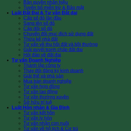
Bản quyền nhãn hiệu
Tuyên bố miễn trừ & Bảo mật
Luật Đất Đai & Tư vấn Đất đai
Cấp sổ đỏ lần đầu
Sang tên sổ đỏ
Cấp đổi sổ đỏ
Chuyển đổi mục đích sử dụng đất
Thừa kế nhà đất
Tư vấn về thu hồi đất và bồi thường
Giải quyết tranh chấp đất đai
Hỏi đáp về đất đai
Tư vấn Doanh Nghiệp
Thành lập công ty
Thay đổi đăng ký kinh doanh
Giải thể và phá sản
Mua bán doanh nghiệp
Tư vấn hợp đồng
Tư vấn lao động
Tư vấn thường xuyên
Sở hữu trí tuệ
Luật Hôn nhân & Gia Đình
Tư vấn kết hôn
Tư vấn ly hôn
Tư vấn nhận con nuôi
Tư vấn về hộ tịch & Cư trú