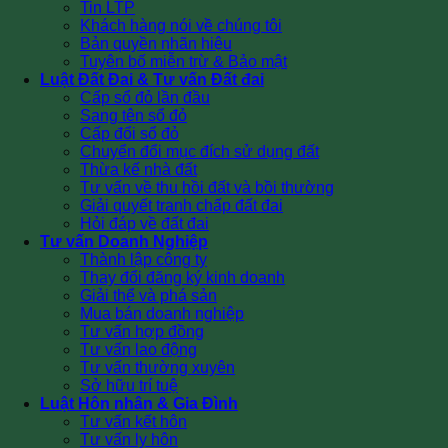
Tin LTP
Khách hàng nói về chúng tôi
Bản quyền nhãn hiệu
Tuyên bố miễn trừ & Bảo mật
Luật Đất Đai & Tư vấn Đất đai
Cấp sổ đỏ lần đầu
Sang tên sổ đỏ
Cấp đổi sổ đỏ
Chuyển đổi mục đích sử dụng đất
Thừa kế nhà đất
Tư vấn về thu hồi đất và bồi thường
Giải quyết tranh chấp đất đai
Hỏi đáp về đất đai
Tư vấn Doanh Nghiệp
Thành lập công ty
Thay đổi đăng ký kinh doanh
Giải thể và phá sản
Mua bán doanh nghiệp
Tư vấn hợp đồng
Tư vấn lao động
Tư vấn thường xuyên
Sở hữu trí tuệ
Luật Hôn nhân & Gia Đình
Tư vấn kết hôn
Tư vấn ly hôn