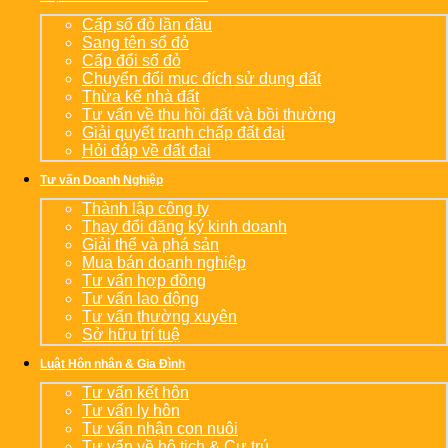
Cấp sổ đỏ lần đầu
Sang tên sổ đỏ
Cấp đổi sổ đỏ
Chuyển đổi mục đích sử dụng đất
Thừa kế nhà đất
Tư vấn về thu hồi đất và bồi thường
Giải quyết tranh chấp đất đai
Hỏi đáp về đất đai
Tư vấn Doanh Nghiệp
Thành lập công ty
Thay đổi đăng ký kinh doanh
Giải thể và phá sản
Mua bán doanh nghiệp
Tư vấn hợp đồng
Tư vấn lao động
Tư vấn thường xuyên
Sở hữu trí tuệ
Luật Hôn nhân & Gia Đình
Tư vấn kết hôn
Tư vấn ly hôn
Tư vấn nhận con nuôi
Tư vấn về hộ tịch & Cư trú