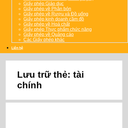
Giấy phép Giáo dục
Giấy phép về Phân bón
Giấy phép về Rượu và Đồ uống
Giấy phép kinh doanh cầm đồ
Giấy phép về Hoá chất
Giấy phép Thực phẩm chức năng
Giấy phép về Quảng cáo
Các Giấy phép khác
Liên hệ
Lưu trữ thẻ:
tài
chính