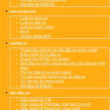
Hỏi đáp về HN&GĐ
Luật sư tranh tụng
Luật sư hình sự
Luật sư dân sự
Luật sư hành chính
Án lệ
Tin tức pháp đình
Luật Đầu Tư
Thành lập công ty có vốn đầu tư nước ngoài
Điều chỉnh GCN đầu tư
Thành lập VPDD, chi nhánh
Nhà đầu tư nước ngoài góp vốn vào công ty Việt
Nam
Thủ tục đầu tư ra nước ngoài
Tư vấn chuyển nhượng dự án đầu tư
Tư vấn dự án trong nước
Hỏi đáp về Đầu tư
Giấy phép con
Giấy phép về Y tế
Giấy phép về Thể thao, Văn hoá, Du lịch
Giấy phép về Khoa học công nghệ