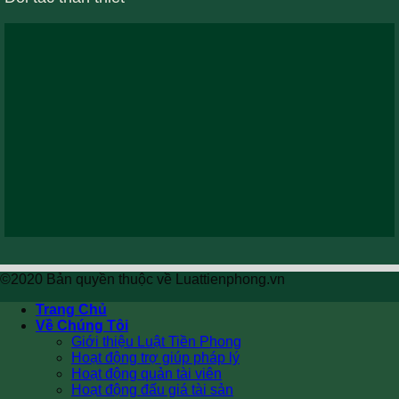
©2020 Bản quyền thuộc về Luattienphong.vn
Trang Chủ
Về Chúng Tôi
Giới thiệu Luật Tiền Phong
Hoạt động trợ giúp pháp lý
Hoạt động quản tài viên
Hoạt động đấu giá tài sản