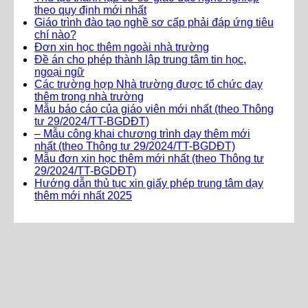
theo quy định mới nhất
Giáo trình đào tạo nghề sơ cấp phải đáp ứng tiêu
chí nào?
Đơn xin học thêm ngoài nhà trường
Đề án cho phép thành lập trung tâm tin học,
ngoại ngữ
Các trường hợp Nhà trường được tổ chức dạy
thêm trong nhà trường
Mẫu báo cáo của giáo viên mới nhất (theo Thông
tư 29/2024/TT-BGDĐT)
– Mẫu công khai chương trình dạy thêm mới
nhất (theo Thông tư 29/2024/TT-BGDĐT)
Mẫu đơn xin học thêm mới nhất (theo Thông tư
29/2024/TT-BGDĐT)
Hướng dẫn thủ tục xin giấy phép trung tâm dạy
thêm mới nhất 2025