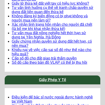
Giấy tờ thừa kế đất viết tay có hiệu lực không?
Tư vấn tình huống cụ thể về tranh chấp quyền sử
dụng đất liên quan đến thừa kế
Không đăng ký biến động có bị phạt không và
người mua nên làm gì?
Xác nhận tình trạng hôn nhân cho người đã chết
(là bố mẹ khi khai nhận thừa kế)
Tư vấn mua đất nông nghiệp hết thời hạn sử
dụng tại Yên Nghĩa, Hà Đông
Giấy chứng nhận quyền sử dụng đất hết hạn, có
nên mua?
Khiếu nại về việc cấp sai sổ đỏ như thế nào cho
hiệu quả?
Cấp sổ đỏ cho đất giao trái thẩm quyền
Sổ đỏ cấp theo bản đồ VLAP có thể bị thu hồi
Giấy Phép Y Tế
Điều kiện để bác sĩ nước ngoài được hành nghề
tại Việt Nam