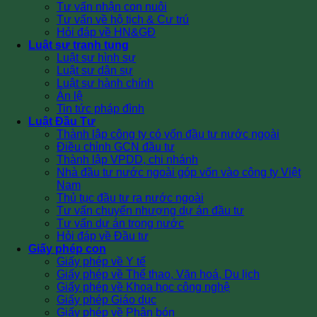
Tư vấn nhận con nuôi
Tư vấn về hộ tịch & Cư trú
Hỏi đáp về HN&GĐ
Luật sư tranh tụng
Luật sư hình sự
Luật sư dân sự
Luật sư hành chính
Án lệ
Tin tức pháp đình
Luật Đầu Tư
Thành lập công ty có vốn đầu tư nước ngoài
Điều chỉnh GCN đầu tư
Thành lập VPDD, chi nhánh
Nhà đầu tư nước ngoài góp vốn vào công ty Việt
Nam
Thủ tục đầu tư ra nước ngoài
Tư vấn chuyển nhượng dự án đầu tư
Tư vấn dự án trong nước
Hỏi đáp về Đầu tư
Giấy phép con
Giấy phép về Y tế
Giấy phép về Thể thao, Văn hoá, Du lịch
Giấy phép về Khoa học công nghệ
Giấy phép Giáo dục
Giấy phép về Phân bón