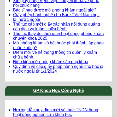
Xin giấy phép Bệnh viện chuyên khoa về phục
hồi chức năng
Bác sĩ nào được mở phòng khám ngoài giờ?
Giấy phép hành nghề cho Bác sĩ Việt Nam học
tại nước ngoài
Thủ tục cấp mới giấy xác nhận nội dung quảng
cáo dịch vụ khám chữa bệnh
Thủ tục thay đổi thời gian hoạt động phòng khám
chuyên khoa 2025
Mở phòng khám có bắt buộc phải thành lập pháp
nhân không?
Điểm mới về hệ thống thông tin quản lý khám
chữa bệnh
Điều kiện mở phòng khám sản phụ khoa
Quy định về cấp giấy phép hành nghề cho bác sĩ
nước ngoài từ 1/1/2024
GP Khoa Học Công Nghệ
Hướng dẫn quy định mới về thuế TNDN trong
hoạt động nghiên cứu khoa học