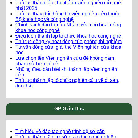
Thủ tục thành lập chi nhánh viện nghiên cứu mới
nhất 2025
Thủ tục thay đổi thông tin viện nghiên cứu thuộc
Bộ khoa học và công nghệ
Chính sách đầu tư của Nhà nước cho hoạt động
khoa học công nghệ
Điều kiện thành lập tổ chức khoa học công nghệ
Thủ tục đăng ký hoạt động của phòng thí nghiệm
Tư vấn đóng cửa, giải thể Viện nghiên cứu khoa
học
Lựa chọn tên Viện nghiên cứu để không xâm
phạm sở hữu trí tuệ
Những điều cần biết khi thành lập Viện nghiên
cứu
Thủ tục thành lập tổ chức nghiên cứu về di sản,
địa chất
GP Giáo Dục
Tìm hiểu về đào tạo nghề trình độ sơ cấp
Thủ tục thành lập cơ sở giáo dục nghề nghiệp