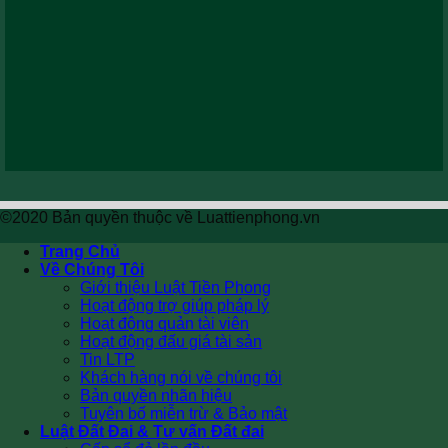
©2020 Bản quyền thuộc về Luattienphong.vn
Trang Chủ
Về Chúng Tôi
Giới thiệu Luật Tiền Phong
Hoạt động trợ giúp pháp lý
Hoạt động quản tài viên
Hoạt động đấu giá tài sản
Tin LTP
Khách hàng nói về chúng tôi
Bản quyền nhãn hiệu
Tuyên bố miễn trừ & Bảo mật
Luật Đất Đai & Tư vấn Đất đai