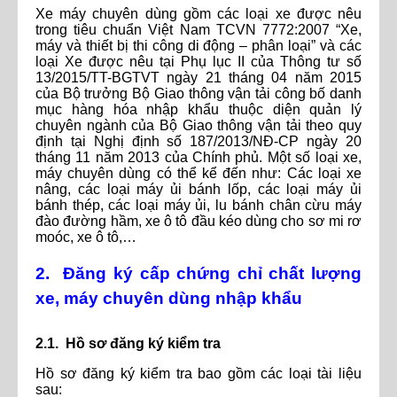
Xe máy chuyên dùng gồm các loại xe được nêu
trong tiêu chuẩn Việt Nam TCVN 7772:2007 “Xe,
máy và thiết bị thi công di động – phân loại” và các
loại Xe được nêu tại Phụ lục II của Thông tư số
13/2015/TT-BGTVT ngày 21 tháng 04 năm 2015
của Bộ trưởng Bộ Giao thông vận tải công bố danh
mục hàng hóa nhập khẩu thuộc diện quản lý
chuyên ngành của Bộ Giao thông vận tải theo quy
định tại Nghị định số 187/2013/NĐ-CP ngày 20
tháng 11 năm 2013 của Chính phủ. Một số loại xe,
máy chuyên dùng có thể kể đến như: Các loại xe
nâng, các loại máy ủi bánh lốp, các loại máy ủi
bánh thép, các loại máy ủi, lu bánh chân cừu máy
đào đường hầm, xe ô tô đầu kéo dùng cho sơ mi rơ
moóc, xe ô tô,…
2. Đăng ký cấp chứng chỉ chất lượng
xe, máy chuyên dùng nhập khẩu
2.1. Hồ sơ đăng ký kiểm tra
Hồ sơ đăng ký kiểm tra bao gồm các loại tài liệu
sau: