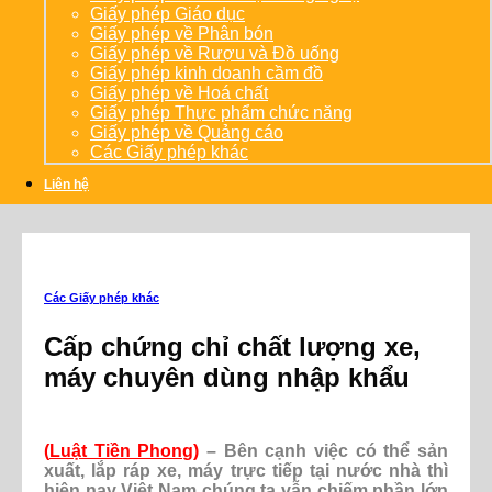
Giấy phép Giáo dục
Giấy phép về Phân bón
Giấy phép về Rượu và Đồ uống
Giấy phép kinh doanh cầm đồ
Giấy phép về Hoá chất
Giấy phép Thực phẩm chức năng
Giấy phép về Quảng cáo
Các Giấy phép khác
Liên hệ
Các Giấy phép khác
Cấp chứng chỉ chất lượng xe,
máy chuyên dùng nhập khẩu
(
Luật Tiền Phong
)
– Bên cạnh việc có thể sản
xuất, lắp ráp xe, máy trực tiếp tại nước nhà thì
hiện nay Việt Nam chúng ta vẫn chiếm phần lớn