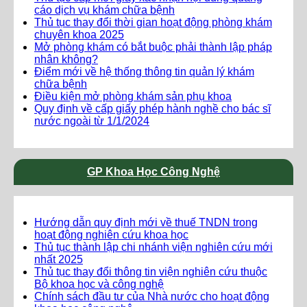
cáo dịch vụ khám chữa bệnh
Thủ tục thay đổi thời gian hoạt động phòng khám
chuyên khoa 2025
Mở phòng khám có bắt buộc phải thành lập pháp
nhân không?
Điểm mới về hệ thống thông tin quản lý khám
chữa bệnh
Điều kiện mở phòng khám sản phụ khoa
Quy định về cấp giấy phép hành nghề cho bác sĩ
nước ngoài từ 1/1/2024
GP Khoa Học Công Nghệ
Hướng dẫn quy định mới về thuế TNDN trong
hoạt động nghiên cứu khoa học
Thủ tục thành lập chi nhánh viện nghiên cứu mới
nhất 2025
Thủ tục thay đổi thông tin viện nghiên cứu thuộc
Bộ khoa học và công nghệ
Chính sách đầu tư của Nhà nước cho hoạt động