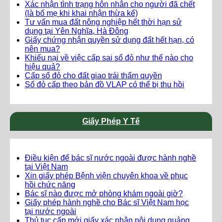
Xác nhận tình trạng hôn nhân cho người đã chết
(là bố mẹ khi khai nhận thừa kế)
Tư vấn mua đất nông nghiệp hết thời hạn sử
dụng tại Yên Nghĩa, Hà Đông
Giấy chứng nhận quyền sử dụng đất hết hạn, có
nên mua?
Khiếu nại về việc cấp sai sổ đỏ như thế nào cho
hiệu quả?
Cấp sổ đỏ cho đất giao trái thẩm quyền
Sổ đỏ cấp theo bản đồ VLAP có thể bị thu hồi
Giấy Phép Y Tế
Điều kiện để bác sĩ nước ngoài được hành nghề
tại Việt Nam
Xin giấy phép Bệnh viện chuyên khoa về phục
hồi chức năng
Bác sĩ nào được mở phòng khám ngoài giờ?
Giấy phép hành nghề cho Bác sĩ Việt Nam học
tại nước ngoài
Thủ tục cấp mới giấy xác nhận nội dung quảng