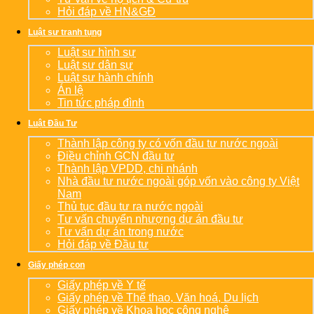
Hỏi đáp về HN&GĐ
Luật sư tranh tụng
Luật sư hình sự
Luật sư dân sự
Luật sư hành chính
Án lệ
Tin tức pháp đình
Luật Đầu Tư
Thành lập công ty có vốn đầu tư nước ngoài
Điều chỉnh GCN đầu tư
Thành lập VPDD, chi nhánh
Nhà đầu tư nước ngoài góp vốn vào công ty Việt
Nam
Thủ tục đầu tư ra nước ngoài
Tư vấn chuyển nhượng dự án đầu tư
Tư vấn dự án trong nước
Hỏi đáp về Đầu tư
Giấy phép con
Giấy phép về Y tế
Giấy phép về Thể thao, Văn hoá, Du lịch
Giấy phép về Khoa học công nghệ