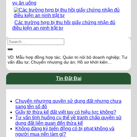
vụ ăn uống
Các trường hợp bị thu hồi giấy chứng nhận đủ
điều kiện an ninh trật tự
VD: Mẫu hợp đồng hợp tác; Quản trị nội bộ doanh nghiệp; Tư
vấn đầu tư; Chuyển nhượng dự án; Hồ sơ khởi kiện…
Tin Đất Đai
Chuyển nhượng quyền sử dụng đất nhưng chưa
sang tên sổ đỏ
Giấy tờ thừa kế đất viết tay có hiệu lực không?
Tư vấn tình huống cụ thể về tranh chấp quyền sử
dụng đất liên quan đến thừa kế
Không đăng ký biến động có bị phạt không và
người mua nên làm gì?