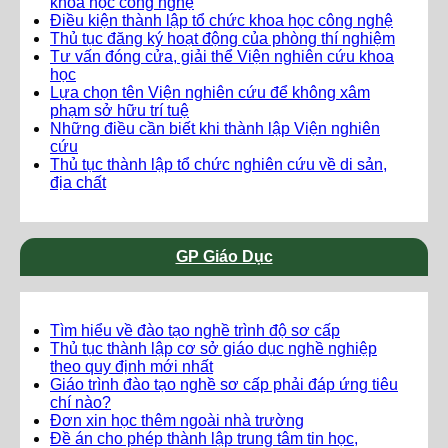
khoa học công nghệ
Điều kiện thành lập tổ chức khoa học công nghệ
Thủ tục đăng ký hoạt động của phòng thí nghiệm
Tư vấn đóng cửa, giải thể Viện nghiên cứu khoa
học
Lựa chọn tên Viện nghiên cứu để không xâm
phạm sở hữu trí tuệ
Những điều cần biết khi thành lập Viện nghiên
cứu
Thủ tục thành lập tổ chức nghiên cứu về di sản,
địa chất
GP Giáo Dục
Tìm hiểu về đào tạo nghề trình độ sơ cấp
Thủ tục thành lập cơ sở giáo dục nghề nghiệp
theo quy định mới nhất
Giáo trình đào tạo nghề sơ cấp phải đáp ứng tiêu
chí nào?
Đơn xin học thêm ngoài nhà trường
Đề án cho phép thành lập trung tâm tin học,