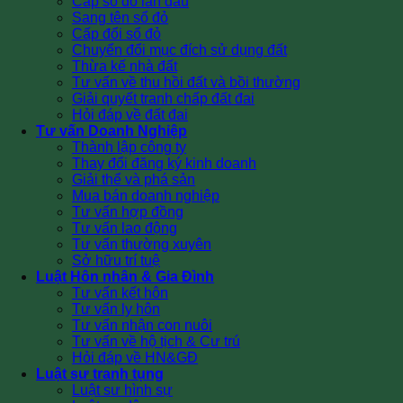
Cấp sổ đỏ lần đầu
Sang tên sổ đỏ
Cấp đổi sổ đỏ
Chuyển đổi mục đích sử dụng đất
Thừa kế nhà đất
Tư vấn về thu hồi đất và bồi thường
Giải quyết tranh chấp đất đai
Hỏi đáp về đất đai
Tư vấn Doanh Nghiệp
Thành lập công ty
Thay đổi đăng ký kinh doanh
Giải thể và phá sản
Mua bán doanh nghiệp
Tư vấn hợp đồng
Tư vấn lao động
Tư vấn thường xuyên
Sở hữu trí tuệ
Luật Hôn nhân & Gia Đình
Tư vấn kết hôn
Tư vấn ly hôn
Tư vấn nhận con nuôi
Tư vấn về hộ tịch & Cư trú
Hỏi đáp về HN&GĐ
Luật sư tranh tụng
Luật sư hình sự