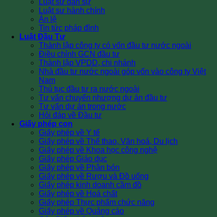
Luật sư dân sự
Luật sư hành chính
Án lệ
Tin tức pháp đình
Luật Đầu Tư
Thành lập công ty có vốn đầu tư nước ngoài
Điều chỉnh GCN đầu tư
Thành lập VPDD, chi nhánh
Nhà đầu tư nước ngoài góp vốn vào công ty Việt
Nam
Thủ tục đầu tư ra nước ngoài
Tư vấn chuyển nhượng dự án đầu tư
Tư vấn dự án trong nước
Hỏi đáp về Đầu tư
Giấy phép con
Giấy phép về Y tế
Giấy phép về Thể thao, Văn hoá, Du lịch
Giấy phép về Khoa học công nghệ
Giấy phép Giáo dục
Giấy phép về Phân bón
Giấy phép về Rượu và Đồ uống
Giấy phép kinh doanh cầm đồ
Giấy phép về Hoá chất
Giấy phép Thực phẩm chức năng
Giấy phép về Quảng cáo