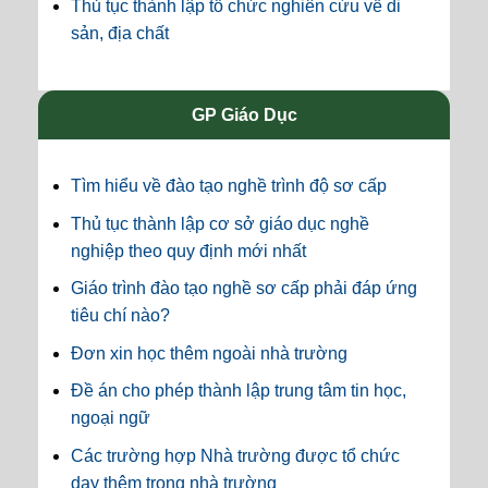
Thủ tục thành lập tổ chức nghiên cứu về di
sản, địa chất
GP Giáo Dục
Tìm hiểu về đào tạo nghề trình độ sơ cấp
Thủ tục thành lập cơ sở giáo dục nghề
nghiệp theo quy định mới nhất
Giáo trình đào tạo nghề sơ cấp phải đáp ứng
tiêu chí nào?
Đơn xin học thêm ngoài nhà trường
Đề án cho phép thành lập trung tâm tin học,
ngoại ngữ
Các trường hợp Nhà trường được tổ chức
dạy thêm trong nhà trường