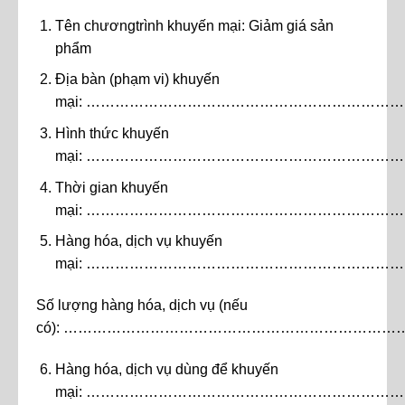
Tên chươngtrình khuyến mại: Giảm giá sản
phẩm
Địa bàn (phạm vi) khuyến
mại: ………………………………………………………
Hình thức khuyến
mại: ………………………………………………………
Thời gian khuyến
mại: …………………………………………………………
Hàng hóa, dịch vụ khuyến
mại: ………………………………………………………
Số lượng hàng hóa, dịch vụ (nếu
có): ……………………………………………………………
Hàng hóa, dịch vụ dùng để khuyến
mại: …………………………………………………………