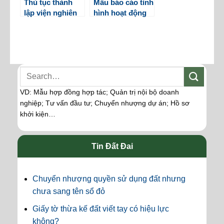
Thủ tục thành
Mẫu báo cáo tình
lập viện nghiên
hình hoạt động
cứu về môi
trang thông tin
trường
điện tử tổng hợp
VD: Mẫu hợp đồng hợp tác; Quản trị nội bộ doanh
nghiệp; Tư vấn đầu tư; Chuyển nhượng dự án; Hồ sơ
khởi kiện…
Tin Đất Đai
Chuyển nhượng quyền sử dụng đất nhưng
chưa sang tên sổ đỏ
Giấy tờ thừa kế đất viết tay có hiệu lực
không?