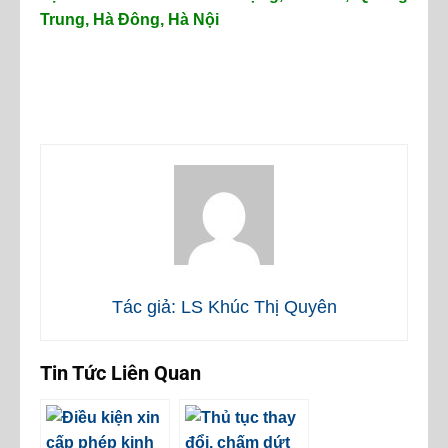
Trung, Hà Đông, Hà Nội
Tác giả: LS Khúc Thị Quyên
Tin Tức Liên Quan