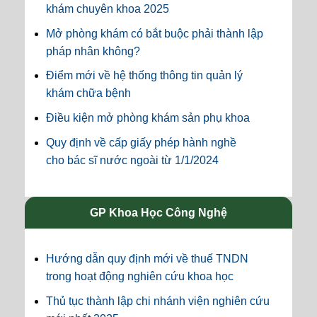
khám chuyên khoa 2025
Mở phòng khám có bắt buộc phải thành lập
pháp nhân không?
Điểm mới về hệ thống thông tin quản lý
khám chữa bệnh
Điều kiện mở phòng khám sản phụ khoa
Quy định về cấp giấy phép hành nghề
cho bác sĩ nước ngoài từ 1/1/2024
GP Khoa Học Công Nghệ
Hướng dẫn quy định mới về thuế TNDN
trong hoạt động nghiên cứu khoa học
Thủ tục thành lập chi nhánh viện nghiên cứu