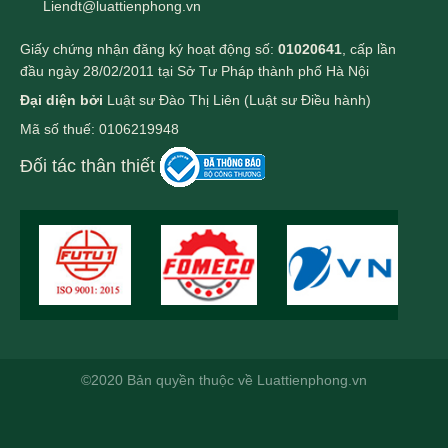
Liendt@luattienphong.vn
Giấy chứng nhận đăng ký hoạt động số:
01020641
, cấp lần
đầu ngày 28/02/2011 tại Sở Tư Pháp thành phố Hà Nội
Đại diện bởi
Luật sư Đào Thị Liên (Luật sư Điều hành)
Mã số thuế: 0106219948
Đối tác thân thiết
©2020 Bản quyền thuộc về Luattienphong.vn