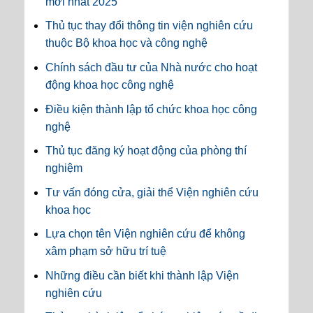
mới nhất 2025
Thủ tục thay đổi thông tin viện nghiên cứu
thuộc Bộ khoa học và công nghệ
Chính sách đầu tư của Nhà nước cho hoạt
động khoa học công nghệ
Điều kiện thành lập tổ chức khoa học công
nghệ
Thủ tục đăng ký hoạt động của phòng thí
nghiệm
Tư vấn đóng cửa, giải thể Viện nghiên cứu
khoa học
Lựa chọn tên Viện nghiên cứu để không
xâm phạm sở hữu trí tuệ
Những điều cần biết khi thành lập Viện
nghiên cứu