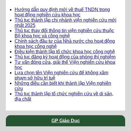
Hướng dẫn quy định mới về thuế TNDN trong
hoạt động nghiên cứu khoa học
Thủ tục thành lập chi nhánh viện nghiên cứu mới
nhất 2025
Thủ tục thay đổi thông tin viện nghiên cứu thuộc
Bộ khoa học và công nghệ
Chính sách đầu tư của Nhà nước cho hoạt động
khoa học công nghệ
Điều kiện thành lập tổ chức khoa học công nghệ
Thủ tục đăng ký hoạt động của phòng thí nghiệm
Tư vấn đóng cửa, giải thể Viện nghiên cứu khoa
học
Lựa chọn tên Viện nghiên cứu để không xâm
phạm sở hữu trí tuệ
Những điều cần biết khi thành lập Viện nghiên
cứu
Thủ tục thành lập tổ chức nghiên cứu về di sản,
địa chất
GP Giáo Dục