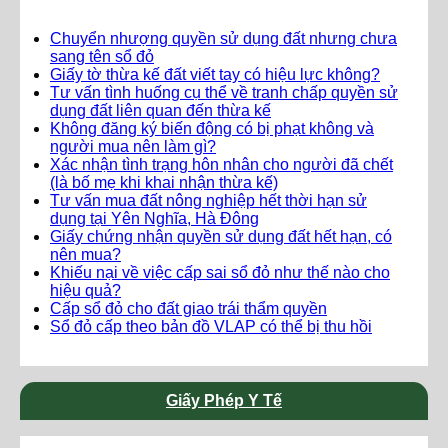
Chuyển nhượng quyền sử dụng đất nhưng chưa
sang tên sổ đỏ
Giấy tờ thừa kế đất viết tay có hiệu lực không?
Tư vấn tình huống cụ thể về tranh chấp quyền sử
dụng đất liên quan đến thừa kế
Không đăng ký biến động có bị phạt không và
người mua nên làm gì?
Xác nhận tình trạng hôn nhân cho người đã chết
(là bố mẹ khi khai nhận thừa kế)
Tư vấn mua đất nông nghiệp hết thời hạn sử
dụng tại Yên Nghĩa, Hà Đông
Giấy chứng nhận quyền sử dụng đất hết hạn, có
nên mua?
Khiếu nại về việc cấp sai sổ đỏ như thế nào cho
hiệu quả?
Cấp sổ đỏ cho đất giao trái thẩm quyền
Sổ đỏ cấp theo bản đồ VLAP có thể bị thu hồi
Giấy Phép Y Tế