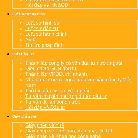
Hỏi đáp về HN&GĐ
Luật sư tranh tụng
Luật sư hình sự
Luật sư dân sự
Luật sư hành chính
Án lệ
Tin tức pháp đình
Luật Đầu Tư
Thành lập công ty có vốn đầu tư nước ngoài
Điều chỉnh GCN đầu tư
Thành lập VPDD, chi nhánh
Nhà đầu tư nước ngoài góp vốn vào công ty Việt
Nam
Thủ tục đầu tư ra nước ngoài
Tư vấn chuyển nhượng dự án đầu tư
Tư vấn dự án trong nước
Hỏi đáp về Đầu tư
Giấy phép con
Giấy phép về Y tế
Giấy phép về Thể thao, Văn hoá, Du lịch
Giấy phép về Khoa học công nghệ