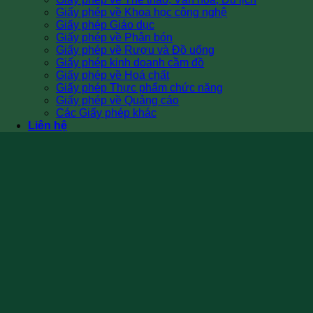
Giấy phép về Khoa học công nghệ
Giấy phép Giáo dục
Giấy phép về Phân bón
Giấy phép về Rượu và Đồ uống
Giấy phép kinh doanh cầm đồ
Giấy phép về Hoá chất
Giấy phép Thực phẩm chức năng
Giấy phép về Quảng cáo
Các Giấy phép khác
Liên hệ