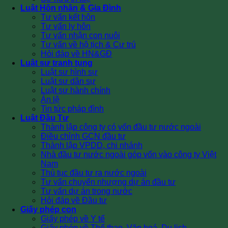
Luật Hôn nhân & Gia Đình
Tư vấn kết hôn
Tư vấn ly hôn
Tư vấn nhận con nuôi
Tư vấn về hộ tịch & Cư trú
Hỏi đáp về HN&GĐ
Luật sư tranh tụng
Luật sư hình sự
Luật sư dân sự
Luật sư hành chính
Án lệ
Tin tức pháp đình
Luật Đầu Tư
Thành lập công ty có vốn đầu tư nước ngoài
Điều chỉnh GCN đầu tư
Thành lập VPDD, chi nhánh
Nhà đầu tư nước ngoài góp vốn vào công ty Việt
Nam
Thủ tục đầu tư ra nước ngoài
Tư vấn chuyển nhượng dự án đầu tư
Tư vấn dự án trong nước
Hỏi đáp về Đầu tư
Giấy phép con
Giấy phép về Y tế
Giấy phép về Thể thao, Văn hoá, Du lịch