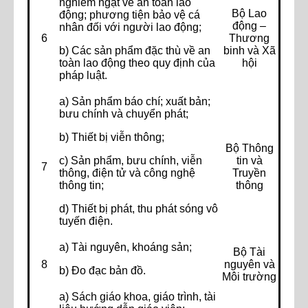
nghiêm ngặt về an toàn lao
Bộ Lao
động; phương tiện bảo vệ cá
động –
nhân đối với người lao động;
6
Thương
b) Các sản phẩm đặc thù về an
binh và Xã
toàn lao động theo quy định của
hội
pháp luật.
a) Sản phẩm báo chí; xuất bản;
bưu chính và chuyển phát;
b) Thiết bị viễn thông;
Bộ Thông
c) Sản phẩm, bưu chính, viễn
tin và
7
thông, điện tử và công nghệ
Truyền
thông tin;
thông
d) Thiết bị phát, thu phát sóng vô
tuyến điện.
a) Tài nguyên, khoáng sản;
Bộ Tài
8
nguyên và
b) Đo đạc bản đồ.
Môi trường
a) Sách giáo khoa, giáo trình, tài