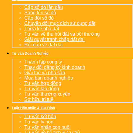
Cấp sổ đỏ lần đầu
Sang tên sổ đỏ
Cấp đổi sổ đỏ
Chuyển đổi mục đích sử dụng đất
Thừa kế nhà đất
Tư vấn về thu hồi đất và bồi thường
Giải quyết tranh chấp đất đai
Hỏi đáp về đất đai
Tư vấn Doanh Nghiệp
Thành lập công ty
Thay đổi đăng ký kinh doanh
Giải thể và phá sản
Mua bán doanh nghiệp
Tư vấn hợp đồng
Tư vấn lao động
Tư vấn thường xuyên
Sở hữu trí tuệ
Luật Hôn nhân & Gia Đình
Tư vấn kết hôn
Tư vấn ly hôn
Tư vấn nhận con nuôi
Tư vấn về hộ tịch & Cư trú