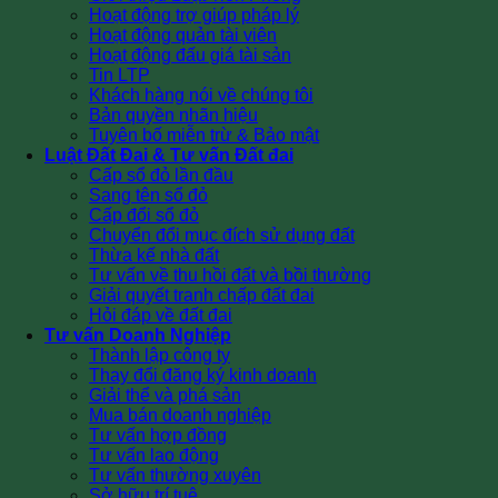
Hoạt động trợ giúp pháp lý
Hoạt động quản tài viên
Hoạt động đấu giá tài sản
Tin LTP
Khách hàng nói về chúng tôi
Bản quyền nhãn hiệu
Tuyên bố miễn trừ & Bảo mật
Luật Đất Đai & Tư vấn Đất đai
Cấp sổ đỏ lần đầu
Sang tên sổ đỏ
Cấp đổi sổ đỏ
Chuyển đổi mục đích sử dụng đất
Thừa kế nhà đất
Tư vấn về thu hồi đất và bồi thường
Giải quyết tranh chấp đất đai
Hỏi đáp về đất đai
Tư vấn Doanh Nghiệp
Thành lập công ty
Thay đổi đăng ký kinh doanh
Giải thể và phá sản
Mua bán doanh nghiệp
Tư vấn hợp đồng
Tư vấn lao động
Tư vấn thường xuyên
Sở hữu trí tuệ