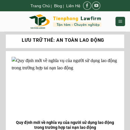
Chuyển
Trang Chủ
Blog
Liên Hệ
|
|
đến
nội
dung
LƯU TRỮ THẺ:
AN TOÀN LAO ĐỘNG
Quy định mới về nghĩa vụ của người sử dụng lao động
trong trường hợp tai nạn lao động