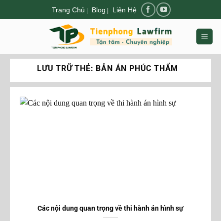
Chuyển
Trang Chủ
Blog
Liên Hệ
|
|
đến
nội
dung
LƯU TRỮ THẺ:
BẢN ÁN PHÚC THẨM
Các nội dung quan trọng về thi hành án hình sự