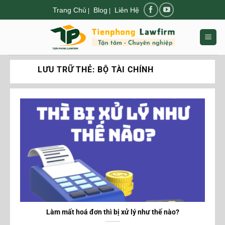
Chuyển
Trang Chủ
Blog
Liên Hệ
|
|
đến
nội
dung
LƯU TRỮ THẺ:
BỘ TÀI CHÍNH
Làm mất hoá đơn thì bị xử lý như thế nào?