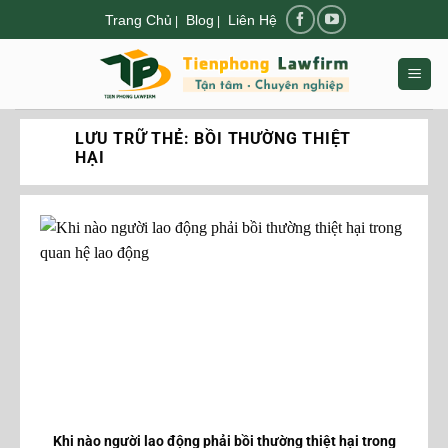
Chuyển
Trang Chủ
Blog
Liên Hệ
|
|
đến
nội
dung
LƯU TRỮ THẺ:
BỒI THƯỜNG THIỆT
HẠI
Khi nào người lao động phải bồi thường thiệt hại trong