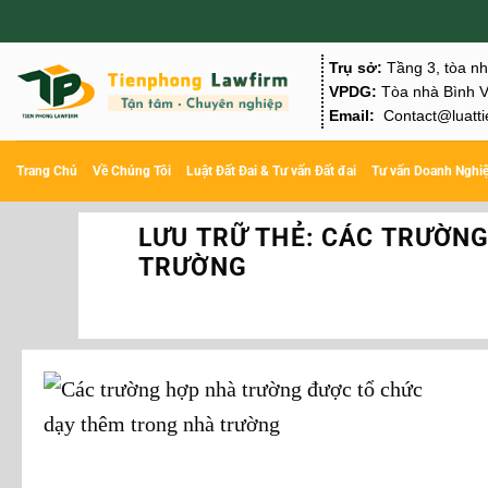
Chuyển
đến
Trụ sở:
Tầng 3, tòa n
nội
VPDG:
Tòa nhà Bình V
Email:
Contact@luatti
dung
Trang Chủ
Về Chúng Tôi
Luật Đất Đai & Tư vấn Đất đai
Tư vấn Doanh Nghi
LƯU TRỮ THẺ:
CÁC TRƯỜNG
TRƯỜNG