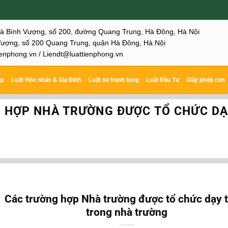
hà Bình Vượng, số 200, đường Quang Trung, Hà Đông, Hà Nội
ượng, số 200 Quang Trung, quận Hà Đông, Hà Nội
enphong.vn / Liendt@luattienphong.vn
ệp
Luật Hôn nhân & Gia Đình
Luật sư tranh tụng
Luật Đầu Tư
Giấy phép con
 HỢP NHÀ TRƯỜNG ĐƯỢC TỔ CHỨC D
Các trường hợp Nhà trường được tổ chức dạy 
trong nhà trường