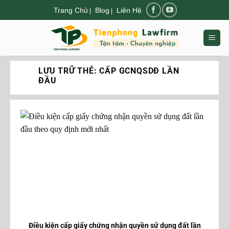
Chuyển
Trang Chủ
Blog
Liên Hệ
|
|
đến
nội
dung
LƯU TRỮ THẺ:
CẤP GCNQSDĐ LẦN
ĐẦU
Điều kiện cấp giấy chứng nhận quyền sử dụng đất lần