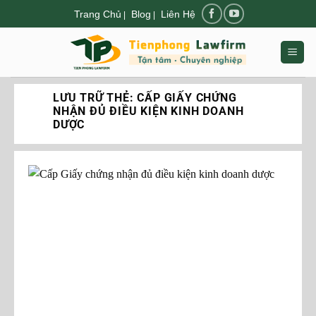
Chuyển
Trang Chủ
Blog
Liên Hệ
|
|
đến
nội
dung
LƯU TRỮ THẺ:
CẤP GIẤY CHỨNG
NHẬN ĐỦ ĐIỀU KIỆN KINH DOANH
DƯỢC