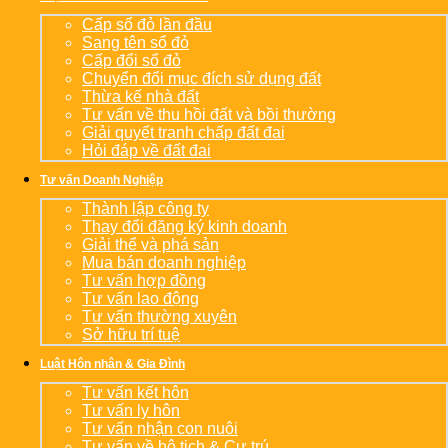
Cấp sổ đỏ lần đầu
Sang tên sổ đỏ
Cấp đổi sổ đỏ
Chuyển đổi mục đích sử dụng đất
Thừa kế nhà đất
Tư vấn về thu hồi đất và bồi thường
Giải quyết tranh chấp đất đai
Hỏi đáp về đất đai
Tư vấn Doanh Nghiệp
Thành lập công ty
Thay đổi đăng ký kinh doanh
Giải thể và phá sản
Mua bán doanh nghiệp
Tư vấn hợp đồng
Tư vấn lao động
Tư vấn thường xuyên
Sở hữu trí tuệ
Luật Hôn nhân & Gia Đình
Tư vấn kết hôn
Tư vấn ly hôn
Tư vấn nhận con nuôi
Tư vấn về hộ tịch & Cư trú