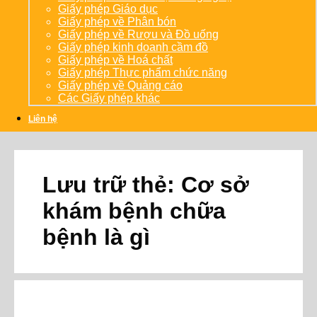
Giấy phép Giáo dục
Giấy phép về Phân bón
Giấy phép về Rượu và Đồ uống
Giấy phép kinh doanh cầm đồ
Giấy phép về Hoá chất
Giấy phép Thực phẩm chức năng
Giấy phép về Quảng cáo
Các Giấy phép khác
Liên hệ
Lưu trữ thẻ:
Cơ sở
khám bệnh chữa
bệnh là gì