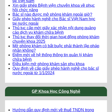
tại Việt Nam
Xin giấy phép Bệnh viện chuyên khoa về phục
hồi chức năng
Bác sĩ nào được mở phòng khám ngoài giờ?
Giấy phép hành nghề cho Bác sĩ Việt Nam học
tại nước ngoài
Thủ tục cấp mới giấy xác nhận nội dung quảng
cáo dịch vụ khám chữa bệnh
Thủ tục thay đổi thời gian hoạt động phòng khám
chuyên khoa 2025
Mở phòng khám có bắt buộc phải thành lập pháp
nhân không?
Điểm mới về hệ thống thông tin quản lý khám
chữa bệnh
Điều kiện mở phòng khám sản phụ khoa
Quy định về cấp giấy phép hành nghề cho bác sĩ
nước ngoài từ 1/1/2024
GP Khoa Học Công Nghệ
Hướng dẫn quy định mới về thuế TNDN trong