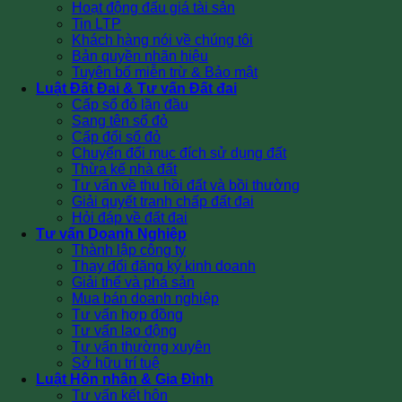
Hoạt động đấu giá tài sản
Tin LTP
Khách hàng nói về chúng tôi
Bản quyền nhãn hiệu
Tuyên bố miễn trừ & Bảo mật
Luật Đất Đai & Tư vấn Đất đai
Cấp sổ đỏ lần đầu
Sang tên sổ đỏ
Cấp đổi sổ đỏ
Chuyển đổi mục đích sử dụng đất
Thừa kế nhà đất
Tư vấn về thu hồi đất và bồi thường
Giải quyết tranh chấp đất đai
Hỏi đáp về đất đai
Tư vấn Doanh Nghiệp
Thành lập công ty
Thay đổi đăng ký kinh doanh
Giải thể và phá sản
Mua bán doanh nghiệp
Tư vấn hợp đồng
Tư vấn lao động
Tư vấn thường xuyên
Sở hữu trí tuệ
Luật Hôn nhân & Gia Đình
Tư vấn kết hôn