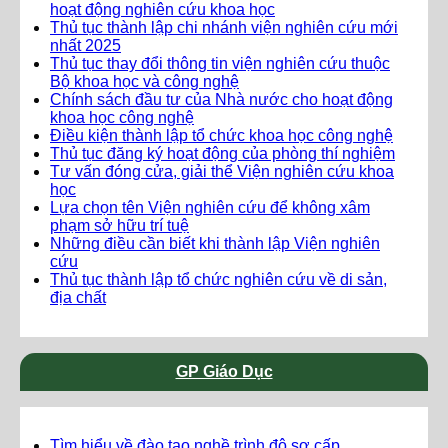
hoạt động nghiên cứu khoa học
Thủ tục thành lập chi nhánh viện nghiên cứu mới
nhất 2025
Thủ tục thay đổi thông tin viện nghiên cứu thuộc
Bộ khoa học và công nghệ
Chính sách đầu tư của Nhà nước cho hoạt động
khoa học công nghệ
Điều kiện thành lập tổ chức khoa học công nghệ
Thủ tục đăng ký hoạt động của phòng thí nghiệm
Tư vấn đóng cửa, giải thể Viện nghiên cứu khoa
học
Lựa chọn tên Viện nghiên cứu để không xâm
phạm sở hữu trí tuệ
Những điều cần biết khi thành lập Viện nghiên
cứu
Thủ tục thành lập tổ chức nghiên cứu về di sản,
địa chất
GP Giáo Dục
Tìm hiểu về đào tạo nghề trình độ sơ cấp