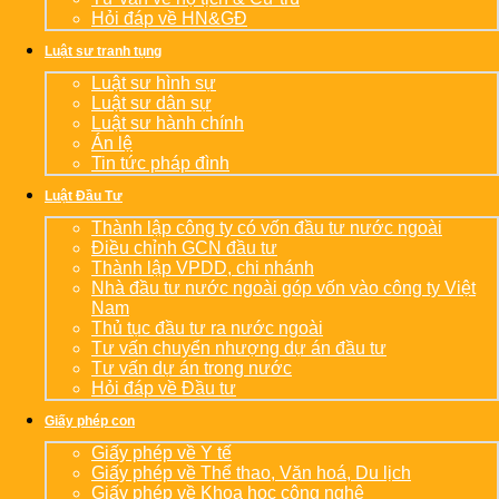
Hỏi đáp về HN&GĐ
Luật sư tranh tụng
Luật sư hình sự
Luật sư dân sự
Luật sư hành chính
Án lệ
Tin tức pháp đình
Luật Đầu Tư
Thành lập công ty có vốn đầu tư nước ngoài
Điều chỉnh GCN đầu tư
Thành lập VPDD, chi nhánh
Nhà đầu tư nước ngoài góp vốn vào công ty Việt
Nam
Thủ tục đầu tư ra nước ngoài
Tư vấn chuyển nhượng dự án đầu tư
Tư vấn dự án trong nước
Hỏi đáp về Đầu tư
Giấy phép con
Giấy phép về Y tế
Giấy phép về Thể thao, Văn hoá, Du lịch
Giấy phép về Khoa học công nghệ