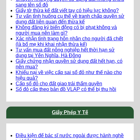
sang tên sổ đỏ
Giấy tờ thừa kế đất viết tay có hiệu lực không?
Tư vấn tình huống cụ thể về tranh chấp quyền sử
dụng đất liên quan đến thừa kế
Không đăng ký biến động có bị phạt không và
người mua nên làm gì?
Xác nhận tình trạng hôn nhân cho người đã chết
(là bố mẹ khi khai nhận thừa kế)
Tư vấn mua đất nông nghiệp hết thời hạn sử
dụng tại Yên Nghĩa, Hà Đông
Giấy chứng nhận quyền sử dụng đất hết hạn, có
nên mua?
Khiếu nại về việc cấp sai sổ đỏ như thế nào cho
hiệu quả?
Cấp sổ đỏ cho đất giao trái thẩm quyền
Sổ đỏ cấp theo bản đồ VLAP có thể bị thu hồi
Giấy Phép Y Tế
Điều kiện để bác sĩ nước ngoài được hành nghề