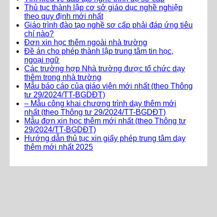
Thủ tục thành lập cơ sở giáo dục nghề nghiệp
theo quy định mới nhất
Giáo trình đào tạo nghề sơ cấp phải đáp ứng tiêu
chí nào?
Đơn xin học thêm ngoài nhà trường
Đề án cho phép thành lập trung tâm tin học,
ngoại ngữ
Các trường hợp Nhà trường được tổ chức dạy
thêm trong nhà trường
Mẫu báo cáo của giáo viên mới nhất (theo Thông
tư 29/2024/TT-BGDĐT)
– Mẫu công khai chương trình dạy thêm mới
nhất (theo Thông tư 29/2024/TT-BGDĐT)
Mẫu đơn xin học thêm mới nhất (theo Thông tư
29/2024/TT-BGDĐT)
Hướng dẫn thủ tục xin giấy phép trung tâm dạy
thêm mới nhất 2025