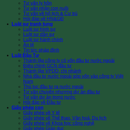
Tư vấn ly hôn
Tư vấn nhận con nuôi
Tư vấn về hộ tịch & Cư trú
Hỏi đáp về HN&GĐ
Luật sư tranh tụng
Luật sư hình sự
Luật sư dân sự
Luật sư hành chính
Án lệ
Tin tức pháp đình
Luật Đầu Tư
Thành lập công ty có vốn đầu tư nước ngoài
Điều chỉnh GCN đầu tư
Thành lập VPDD, chi nhánh
Nhà đầu tư nước ngoài góp vốn vào công ty Việt
Nam
Thủ tục đầu tư ra nước ngoài
Tư vấn chuyển nhượng dự án đầu tư
Tư vấn dự án trong nước
Hỏi đáp về Đầu tư
Giấy phép con
Giấy phép về Y tế
Giấy phép về Thể thao, Văn hoá, Du lịch
Giấy phép về Khoa học công nghệ
Giấy phép Giáo dục