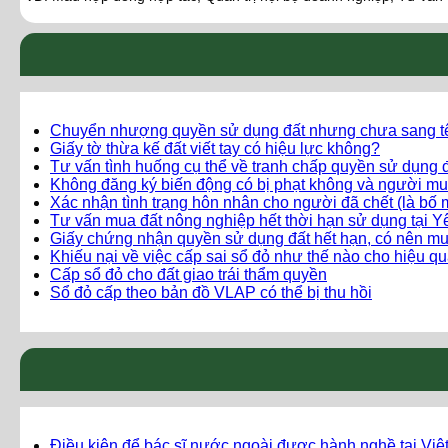
Chuyển nhượng quyền sử dụng đất nhưng chưa sang t
Giấy tờ thừa kế đất viết tay có hiệu lực không?
Tư vấn tình huống cụ thể về tranh chấp quyền sử dụng đ
Không đăng ký biến động có bị phạt không và người mu
Xác nhận tình trạng hôn nhân cho người đã chết (là bố 
Tư vấn mua đất nông nghiệp hết thời hạn sử dụng tại 
Giấy chứng nhận quyền sử dụng đất hết hạn, có nên m
Khiếu nại về việc cấp sai sổ đỏ như thế nào cho hiệu q
Cấp sổ đỏ cho đất giao trái thẩm quyền
Sổ đỏ cấp theo bản đồ VLAP có thể bị thu hồi
Điều kiện để bác sĩ nước ngoài được hành nghề tại Vi