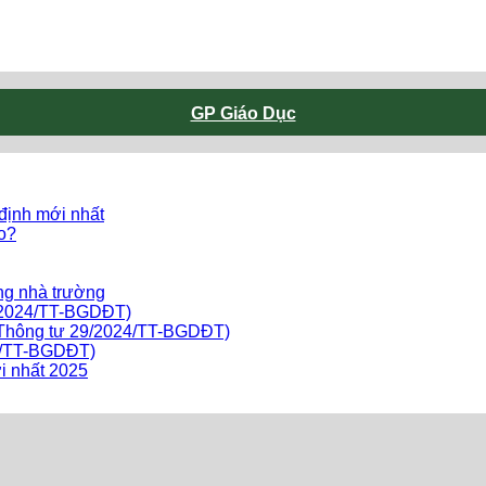
GP Giáo Dục
 định mới nhất
ào?
ng nhà trường
9/2024/TT-BGDĐT)
o Thông tư 29/2024/TT-BGDĐT)
24/TT-BGDĐT)
i nhất 2025