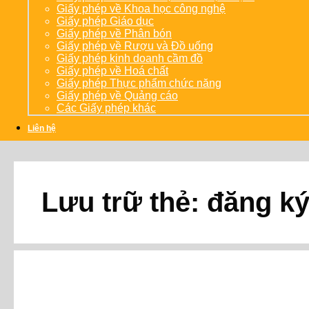
Giấy phép về Khoa học công nghệ
Giấy phép Giáo dục
Giấy phép về Phân bón
Giấy phép về Rượu và Đồ uống
Giấy phép kinh doanh cầm đồ
Giấy phép về Hoá chất
Giấy phép Thực phẩm chức năng
Giấy phép về Quảng cáo
Các Giấy phép khác
Liên hệ
Lưu trữ thẻ:
đăng ký