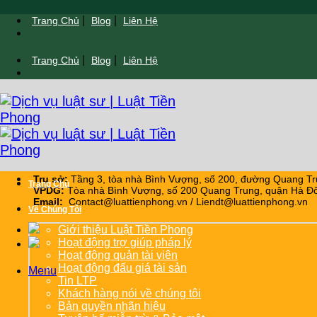
Chuyển
|
|
Trang Chủ
Blog
Liên Hệ
đến
nội
|
|
Trang Chủ
Blog
Liên Hệ
dung
Trụ sở:
Tầng 3, tòa nhà Bình Vượng, số 200, đường Quang Tr
Trang Chủ
VPDG:
Tòa nhà Bình Vượng, số 200 Quang Trung, quận Hà Đô
Email:
Contact@luattienphong.vn / Liendt@luattienphong.vn
Về Chúng Tôi
Giới thiệu Luật Tiền Phong
Hoạt động trợ giúp pháp lý
Hoạt động quản tài viên
Hoạt động đấu giá tài sản
Menu
Tin LTP
Khách hàng nói về chúng tôi
Bản quyền nhãn hiệu