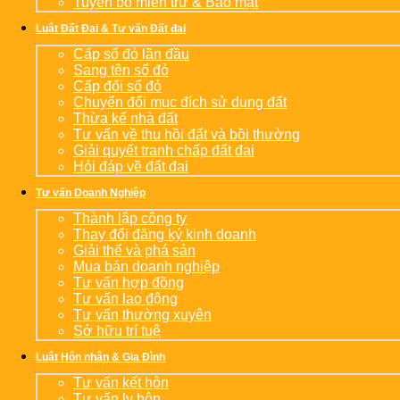
Tuyên bố miễn trừ & Bảo mật
Luật Đất Đai & Tư vấn Đất đai
Cấp sổ đỏ lần đầu
Sang tên sổ đỏ
Cấp đổi sổ đỏ
Chuyển đổi mục đích sử dụng đất
Thừa kế nhà đất
Tư vấn về thu hồi đất và bồi thường
Giải quyết tranh chấp đất đai
Hỏi đáp về đất đai
Tư vấn Doanh Nghiệp
Thành lập công ty
Thay đổi đăng ký kinh doanh
Giải thể và phá sản
Mua bán doanh nghiệp
Tư vấn hợp đồng
Tư vấn lao động
Tư vấn thường xuyên
Sở hữu trí tuệ
Luật Hôn nhân & Gia Đình
Tư vấn kết hôn
Tư vấn ly hôn