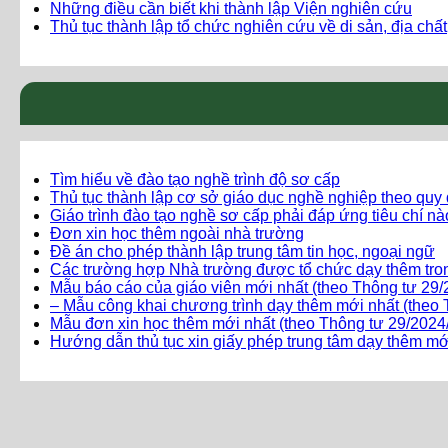
Những điều cần biết khi thành lập Viện nghiên cứu
Thủ tục thành lập tổ chức nghiên cứu về di sản, địa chất
Tìm hiểu về đào tạo nghề trình độ sơ cấp
Thủ tục thành lập cơ sở giáo dục nghề nghiệp theo quy
Giáo trình đào tạo nghề sơ cấp phải đáp ứng tiêu chí n
Đơn xin học thêm ngoài nhà trường
Đề án cho phép thành lập trung tâm tin học, ngoại ngữ
Các trường hợp Nhà trường được tổ chức dạy thêm tro
Mẫu báo cáo của giáo viên mới nhất (theo Thông tư 2
– Mẫu công khai chương trình dạy thêm mới nhất (the
Mẫu đơn xin học thêm mới nhất (theo Thông tư 29/20
Hướng dẫn thủ tục xin giấy phép trung tâm dạy thêm mớ