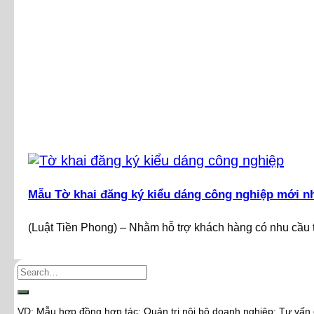
Mẫu Tờ khai đăng ký kiểu dáng công nghiệp mới n
(Luật Tiền Phong) – Nhằm hỗ trợ khách hàng có nhu cầu t
VD: Mẫu hợp đồng hợp tác; Quản trị nội bộ doanh nghiệp; Tư vấn