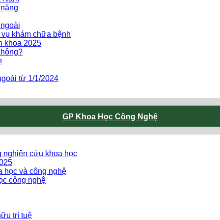
 năng
 ngoài
h vụ khám chữa bệnh
ên khoa 2025
không?
h
goài từ 1/1/2024
GP Khoa Học Công Nghệ
g nghiên cứu khoa học
2025
oa học và công nghệ
ọc công nghệ
u trí tuệ