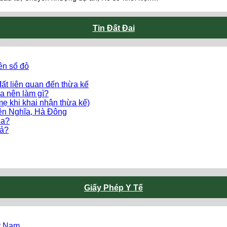
Tin Đất Đai
ên sổ đỏ
ất liên quan đến thừa kế
a nên làm gì?
mẹ khi khai nhận thừa kế)
Yên Nghĩa, Hà Đông
ua?
uả?
Giấy Phép Y Tế
ệt Nam