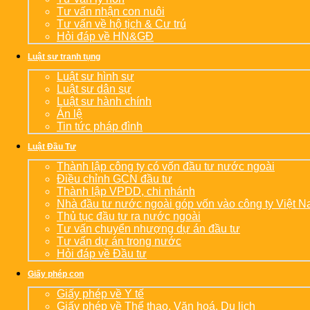
Tư vấn nhận con nuôi
Tư vấn về hộ tịch & Cư trú
Hỏi đáp về HN&GĐ
Luật sư tranh tụng
Luật sư hình sự
Luật sư dân sự
Luật sư hành chính
Án lệ
Tin tức pháp đình
Luật Đầu Tư
Thành lập công ty có vốn đầu tư nước ngoài
Điều chỉnh GCN đầu tư
Thành lập VPDD, chi nhánh
Nhà đầu tư nước ngoài góp vốn vào công ty Việt 
Thủ tục đầu tư ra nước ngoài
Tư vấn chuyển nhượng dự án đầu tư
Tư vấn dự án trong nước
Hỏi đáp về Đầu tư
Giấy phép con
Giấy phép về Y tế
Giấy phép về Thể thao, Văn hoá, Du lịch