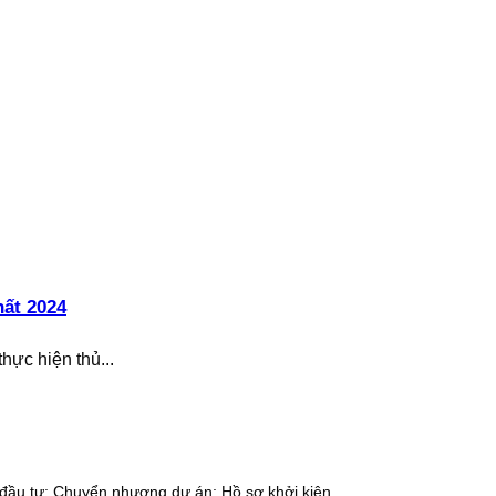
hất 2024
hực hiện thủ...
 đầu tư; Chuyển nhượng dự án; Hồ sơ khởi kiện…