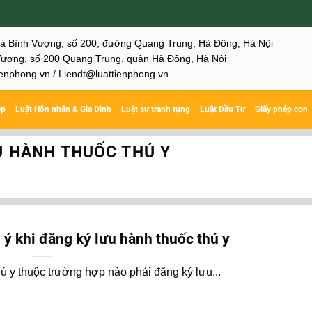
hà Bình Vượng, số 200, đường Quang Trung, Hà Đông, Hà Nội
ượng, số 200 Quang Trung, quận Hà Đông, Hà Nội
enphong.vn / Liendt@luattienphong.vn
ệp
Luật Hôn nhân & Gia Đình
Luật sư tranh tụng
Luật Đầu Tư
Giấy phép con
U HÀNH THUỐC THÚ Y
 ý khi đăng ký lưu hành thuốc thú y
ú y thuộc trường hợp nào phải đăng ký lưu...