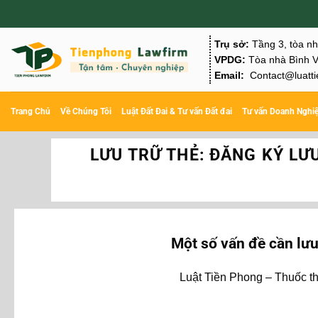
Chuyển
đến
Trụ sở:
Tầng 3, tòa n
nội
VPDG:
Tòa nhà Bình V
Email:
Contact@luatti
dung
Trang Chủ
Về Chúng Tôi
Luật Đất Đai & Tư vấn Đất đai
Tư vấn Doanh Nghi
LƯU TRỮ THẺ:
ĐĂNG KÝ LƯ
Một số vấn đề cần lưu
Luật Tiền Phong – Thuốc th