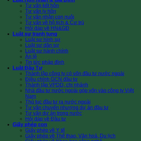
Tư vấn kết hôn
Tư vấn ly hôn
Tư vấn nhận con nuôi
Tư vấn về hộ tịch & Cư trú
Hỏi đáp về HN&GĐ
Luật sư tranh tụng
Luật sư hình sự
Luật sư dân sự
Luật sư hành chính
Án lệ
Tin tức pháp đình
Luật Đầu Tư
Thành lập công ty có vốn đầu tư nước ngoài
Điều chỉnh GCN đầu tư
Thành lập VPDD, chi nhánh
Nhà đầu tư nước ngoài góp vốn vào công ty Việt
Nam
Thủ tục đầu tư ra nước ngoài
Tư vấn chuyển nhượng dự án đầu tư
Tư vấn dự án trong nước
Hỏi đáp về Đầu tư
Giấy phép con
Giấy phép về Y tế
Giấy phép về Thể thao, Văn hoá, Du lịch