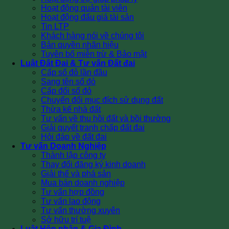
Hoạt động quản tài viên
Hoạt động đấu giá tài sản
Tin LTP
Khách hàng nói về chúng tôi
Bản quyền nhãn hiệu
Tuyên bố miễn trừ & Bảo mật
Luật Đất Đai & Tư vấn Đất đai
Cấp sổ đỏ lần đầu
Sang tên sổ đỏ
Cấp đổi sổ đỏ
Chuyển đổi mục đích sử dụng đất
Thừa kế nhà đất
Tư vấn về thu hồi đất và bồi thường
Giải quyết tranh chấp đất đai
Hỏi đáp về đất đai
Tư vấn Doanh Nghiệp
Thành lập công ty
Thay đổi đăng ký kinh doanh
Giải thể và phá sản
Mua bán doanh nghiệp
Tư vấn hợp đồng
Tư vấn lao động
Tư vấn thường xuyên
Sở hữu trí tuệ
Luật Hôn nhân & Gia Đình