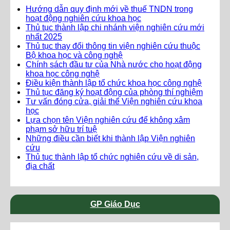
Hướng dẫn quy định mới về thuế TNDN trong
hoạt động nghiên cứu khoa học
Thủ tục thành lập chi nhánh viện nghiên cứu mới
nhất 2025
Thủ tục thay đổi thông tin viện nghiên cứu thuộc
Bộ khoa học và công nghệ
Chính sách đầu tư của Nhà nước cho hoạt động
khoa học công nghệ
Điều kiện thành lập tổ chức khoa học công nghệ
Thủ tục đăng ký hoạt động của phòng thí nghiệm
Tư vấn đóng cửa, giải thể Viện nghiên cứu khoa
học
Lựa chọn tên Viện nghiên cứu để không xâm
phạm sở hữu trí tuệ
Những điều cần biết khi thành lập Viện nghiên
cứu
Thủ tục thành lập tổ chức nghiên cứu về di sản,
địa chất
GP Giáo Dục