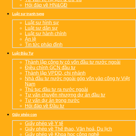
Hỏi đáp về HN&GĐ
Luật sư tranh tụng
Luật sư hình sự
Luật sư dân sự
Luật sư hành chính
Án lệ
Tin tức pháp đình
Luật Đầu Tư
Thành lập công ty có vốn đầu tư nước ngoài
Điều chỉnh GCN đầu tư
Thành lập VPDD, chi nhánh
Nhà đầu tư nước ngoài góp vốn vào công ty Việt
Nam
Thủ tục đầu tư ra nước ngoài
Tư vấn chuyển nhượng dự án đầu tư
Tư vấn dự án trong nước
Hỏi đáp về Đầu tư
Giấy phép con
Giấy phép về Y tế
Giấy phép về Thể thao, Văn hoá, Du lịch
Giấy phép về Khoa học công nghệ