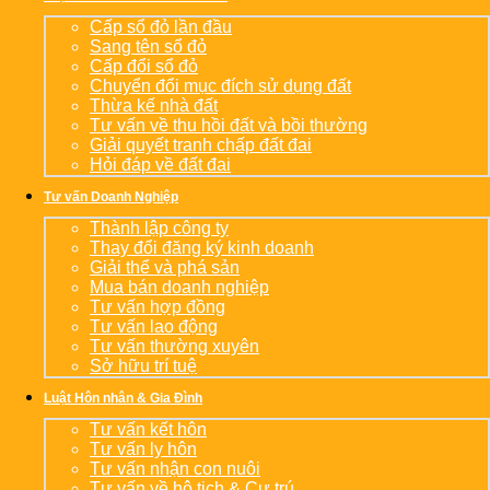
Cấp sổ đỏ lần đầu
Sang tên sổ đỏ
Cấp đổi sổ đỏ
Chuyển đổi mục đích sử dụng đất
Thừa kế nhà đất
Tư vấn về thu hồi đất và bồi thường
Giải quyết tranh chấp đất đai
Hỏi đáp về đất đai
Tư vấn Doanh Nghiệp
Thành lập công ty
Thay đổi đăng ký kinh doanh
Giải thể và phá sản
Mua bán doanh nghiệp
Tư vấn hợp đồng
Tư vấn lao động
Tư vấn thường xuyên
Sở hữu trí tuệ
Luật Hôn nhân & Gia Đình
Tư vấn kết hôn
Tư vấn ly hôn
Tư vấn nhận con nuôi
Tư vấn về hộ tịch & Cư trú