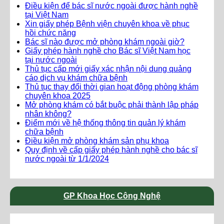
Điều kiện để bác sĩ nước ngoài được hành nghề
tại Việt Nam
Xin giấy phép Bệnh viện chuyên khoa về phục
hồi chức năng
Bác sĩ nào được mở phòng khám ngoài giờ?
Giấy phép hành nghề cho Bác sĩ Việt Nam học
tại nước ngoài
Thủ tục cấp mới giấy xác nhận nội dung quảng
cáo dịch vụ khám chữa bệnh
Thủ tục thay đổi thời gian hoạt động phòng khám
chuyên khoa 2025
Mở phòng khám có bắt buộc phải thành lập pháp
nhân không?
Điểm mới về hệ thống thông tin quản lý khám
chữa bệnh
Điều kiện mở phòng khám sản phụ khoa
Quy định về cấp giấy phép hành nghề cho bác sĩ
nước ngoài từ 1/1/2024
GP Khoa Học Công Nghệ