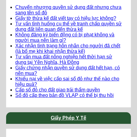
Chuyển nhượng quyền sử dụng đất nhưng chưa
sang tên sổ đỏ
Giấy tờ thừa kế đất viết tay có hiệu lực không?
Tư vấn tình huống cụ thể về tranh chấp quyền sử
dụng đất liên quan đến thừa kế
Không đăng ký biến động có bị phạt không và
người mua nên làm gì?
Xác nhận tình trạng hôn nhân cho người đã chết
(là bố mẹ khi khai nhận thừa kế)
Tư vấn mua đất nông nghiệp hết thời hạn sử
dụng tại Yên Nghĩa, Hà Đông
Giấy chứng nhận quyền sử dụng đất hết hạn, có
nên mua?
Khiếu nại về việc cấp sai sổ đỏ như thế nào cho
hiệu quả?
Cấp sổ đỏ cho đất giao trái thẩm quyền
Sổ đỏ cấp theo bản đồ VLAP có thể bị thu hồi
Giấy Phép Y Tế