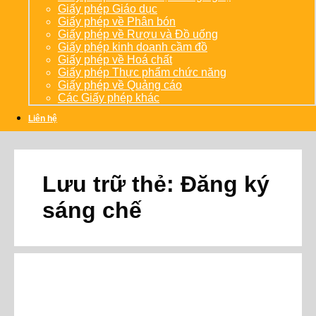
Giấy phép Giáo dục
Giấy phép về Phân bón
Giấy phép về Rượu và Đồ uống
Giấy phép kinh doanh cầm đồ
Giấy phép về Hoá chất
Giấy phép Thực phẩm chức năng
Giấy phép về Quảng cáo
Các Giấy phép khác
Liên hệ
Lưu trữ thẻ:
Đăng ký
sáng chế