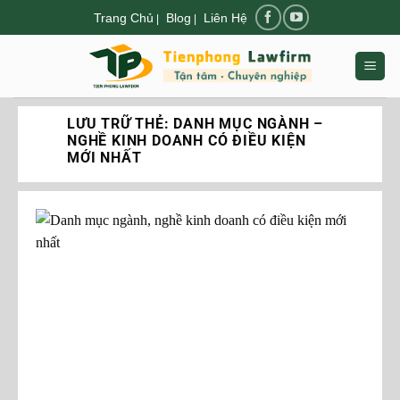
Chuyển
Trang Chủ
Blog
Liên Hệ
|
|
đến
nội
dung
LƯU TRỮ THẺ:
DANH MỤC NGÀNH –
NGHỀ KINH DOANH CÓ ĐIỀU KIỆN
MỚI NHẤT