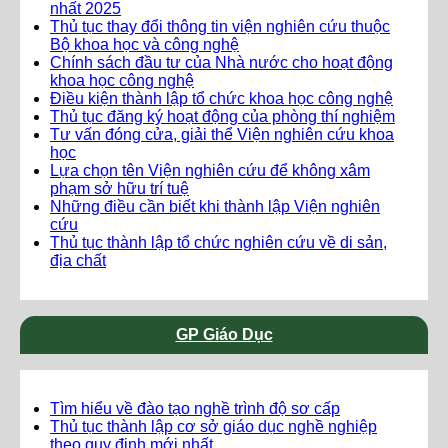
nhất 2025
Thủ tục thay đổi thông tin viện nghiên cứu thuộc
Bộ khoa học và công nghệ
Chính sách đầu tư của Nhà nước cho hoạt động
khoa học công nghệ
Điều kiện thành lập tổ chức khoa học công nghệ
Thủ tục đăng ký hoạt động của phòng thí nghiệm
Tư vấn đóng cửa, giải thể Viện nghiên cứu khoa
học
Lựa chọn tên Viện nghiên cứu để không xâm
phạm sở hữu trí tuệ
Những điều cần biết khi thành lập Viện nghiên
cứu
Thủ tục thành lập tổ chức nghiên cứu về di sản,
địa chất
GP Giáo Dục
Tìm hiểu về đào tạo nghề trình độ sơ cấp
Thủ tục thành lập cơ sở giáo dục nghề nghiệp
theo quy định mới nhất