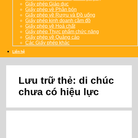
Giấy phép Giáo dục
Giấy phép về Phân bón
Giấy phép về Rượu và Đồ uống
Giấy phép kinh doanh cầm đồ
Giấy phép về Hoá chất
Giấy phép Thực phẩm chức năng
Giấy phép về Quảng cáo
Các Giấy phép khác
Liên hệ
Lưu trữ thẻ:
di chúc
chưa có hiệu lực