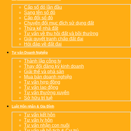
Cấp sổ đỏ lần đầu
Sang tên sổ đỏ
Cấp đổi sổ đỏ
Chuyển đổi mục đích sử dụng đất
Thừa kế nhà đất
Tư vấn về thu hồi đất và bồi thường
Giải quyết tranh chấp đất đai
Hỏi đáp về đất đai
Tư vấn Doanh Nghiệp
Thành lập công ty
Thay đổi đăng ký kinh doanh
Giải thể và phá sản
Mua bán doanh nghiệp
Tư vấn hợp đồng
Tư vấn lao động
Tư vấn thường xuyên
Sở hữu trí tuệ
Luật Hôn nhân & Gia Đình
Tư vấn kết hôn
Tư vấn ly hôn
Tư vấn nhận con nuôi
Tư vấn về hộ tịch & Cư trú