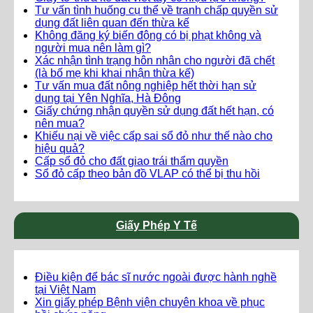
Tư vấn tình huống cụ thể về tranh chấp quyền sử
dụng đất liên quan đến thừa kế
Không đăng ký biến động có bị phạt không và
người mua nên làm gì?
Xác nhận tình trạng hôn nhân cho người đã chết
(là bố mẹ khi khai nhận thừa kế)
Tư vấn mua đất nông nghiệp hết thời hạn sử
dụng tại Yên Nghĩa, Hà Đông
Giấy chứng nhận quyền sử dụng đất hết hạn, có
nên mua?
Khiếu nại về việc cấp sai sổ đỏ như thế nào cho
hiệu quả?
Cấp sổ đỏ cho đất giao trái thẩm quyền
Sổ đỏ cấp theo bản đồ VLAP có thể bị thu hồi
Giấy Phép Y Tế
Điều kiện để bác sĩ nước ngoài được hành nghề
tại Việt Nam
Xin giấy phép Bệnh viện chuyên khoa về phục