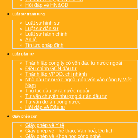
Hỏi đáp về HN&GĐ
Luật sư tranh tụng
Luật sư hình sự
Luật sư dân sự
Luật sư hành chính
Án lệ
Tin tức pháp đình
Luật Đầu Tư
Thành lập công ty có vốn đầu tư nước ngoài
Điều chỉnh GCN đầu tư
Thành lập VPDD, chi nhánh
Nhà đầu tư nước ngoài góp vốn vào công ty Việt
Nam
Thủ tục đầu tư ra nước ngoài
Tư vấn chuyển nhượng dự án đầu tư
Tư vấn dự án trong nước
Hỏi đáp về Đầu tư
Giấy phép con
Giấy phép về Y tế
Giấy phép về Thể thao, Văn hoá, Du lịch
Giấy phép về Khoa học công nghệ