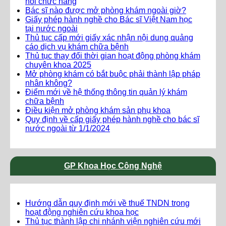
hồi chức năng
Bác sĩ nào được mở phòng khám ngoài giờ?
Giấy phép hành nghề cho Bác sĩ Việt Nam học
tại nước ngoài
Thủ tục cấp mới giấy xác nhận nội dung quảng
cáo dịch vụ khám chữa bệnh
Thủ tục thay đổi thời gian hoạt động phòng khám
chuyên khoa 2025
Mở phòng khám có bắt buộc phải thành lập pháp
nhân không?
Điểm mới về hệ thống thông tin quản lý khám
chữa bệnh
Điều kiện mở phòng khám sản phụ khoa
Quy định về cấp giấy phép hành nghề cho bác sĩ
nước ngoài từ 1/1/2024
GP Khoa Học Công Nghệ
Hướng dẫn quy định mới về thuế TNDN trong
hoạt động nghiên cứu khoa học
Thủ tục thành lập chi nhánh viện nghiên cứu mới