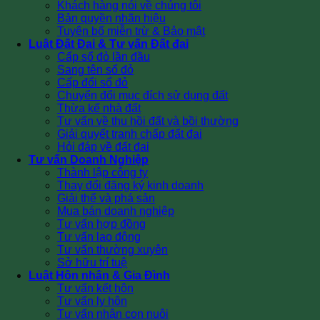
Khách hàng nói về chúng tôi
Bản quyền nhãn hiệu
Tuyên bố miễn trừ & Bảo mật
Luật Đất Đai & Tư vấn Đất đai
Cấp sổ đỏ lần đầu
Sang tên sổ đỏ
Cấp đổi sổ đỏ
Chuyển đổi mục đích sử dụng đất
Thừa kế nhà đất
Tư vấn về thu hồi đất và bồi thường
Giải quyết tranh chấp đất đai
Hỏi đáp về đất đai
Tư vấn Doanh Nghiệp
Thành lập công ty
Thay đổi đăng ký kinh doanh
Giải thể và phá sản
Mua bán doanh nghiệp
Tư vấn hợp đồng
Tư vấn lao động
Tư vấn thường xuyên
Sở hữu trí tuệ
Luật Hôn nhân & Gia Đình
Tư vấn kết hôn
Tư vấn ly hôn
Tư vấn nhận con nuôi