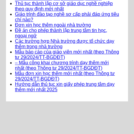
Thủ tục thành lập cơ sở giáo dục nghề nghiệp
theo quy định mới nhất
Giáo trình đào tạo nghề sơ cấp phải đáp ứng tiêu
chí nào?
Đơn xin học thêm ngoài nhà trường
Đề án cho phép thành lập trung tâm tin học,
ngoại ngữ
Các trường hợp Nhà trường được tổ chức dạy
thêm trong nhà trường
Mẫu báo cáo của giáo viên mới nhất (theo Thông
tư 29/2024/TT-BGDĐT)
– Mẫu công khai chương trình dạy thêm mới
nhất (theo Thông tư 29/2024/TT-BGDĐT)
Mẫu đơn xin học thêm mới nhất (theo Thông tư
29/2024/TT-BGDĐT)
Hướng dẫn thủ tục xin giấy phép trung tâm dạy
thêm mới nhất 2025