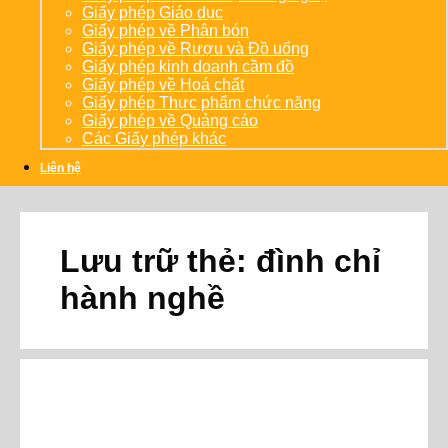
Giấy phép Giáo dục
Giấy phép về Phân bón
Giấy phép về Rượu và Đồ uống
Giấy phép kinh doanh cầm đồ
Giấy phép về Hoá chất
Giấy phép Thực phẩm chức năng
Giấy phép về Quảng cáo
Các Giấy phép khác
Liên hệ
Lưu trữ thẻ:
đình chỉ
hành nghề