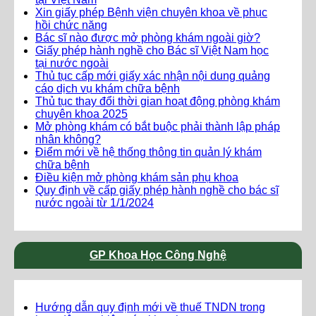
Xin giấy phép Bệnh viện chuyên khoa về phục
hồi chức năng
Bác sĩ nào được mở phòng khám ngoài giờ?
Giấy phép hành nghề cho Bác sĩ Việt Nam học
tại nước ngoài
Thủ tục cấp mới giấy xác nhận nội dung quảng
cáo dịch vụ khám chữa bệnh
Thủ tục thay đổi thời gian hoạt động phòng khám
chuyên khoa 2025
Mở phòng khám có bắt buộc phải thành lập pháp
nhân không?
Điểm mới về hệ thống thông tin quản lý khám
chữa bệnh
Điều kiện mở phòng khám sản phụ khoa
Quy định về cấp giấy phép hành nghề cho bác sĩ
nước ngoài từ 1/1/2024
GP Khoa Học Công Nghệ
Hướng dẫn quy định mới về thuế TNDN trong