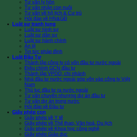
Tư vấn ly hôn
Tư vấn nhận con nuôi
Tư vấn về hộ tịch & Cư trú
Hỏi đáp về HN&GĐ
Luật sư tranh tụng
Luật sư hình sự
Luật sư dân sự
Luật sư hành chính
Án lệ
Tin tức pháp đình
Luật Đầu Tư
Thành lập công ty có vốn đầu tư nước ngoài
Điều chỉnh GCN đầu tư
Thành lập VPDD, chi nhánh
Nhà đầu tư nước ngoài góp vốn vào công ty Việt
Nam
Thủ tục đầu tư ra nước ngoài
Tư vấn chuyển nhượng dự án đầu tư
Tư vấn dự án trong nước
Hỏi đáp về Đầu tư
Giấy phép con
Giấy phép về Y tế
Giấy phép về Thể thao, Văn hoá, Du lịch
Giấy phép về Khoa học công nghệ
Giấy phép Giáo dục