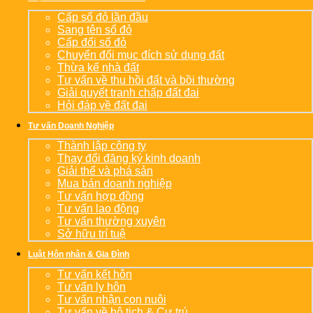
Cấp sổ đỏ lần đầu
Sang tên sổ đỏ
Cấp đổi sổ đỏ
Chuyển đổi mục đích sử dụng đất
Thừa kế nhà đất
Tư vấn về thu hồi đất và bồi thường
Giải quyết tranh chấp đất đai
Hỏi đáp về đất đai
Tư vấn Doanh Nghiệp
Thành lập công ty
Thay đổi đăng ký kinh doanh
Giải thể và phá sản
Mua bán doanh nghiệp
Tư vấn hợp đồng
Tư vấn lao động
Tư vấn thường xuyên
Sở hữu trí tuệ
Luật Hôn nhân & Gia Đình
Tư vấn kết hôn
Tư vấn ly hôn
Tư vấn nhận con nuôi
Tư vấn về hộ tịch & Cư trú