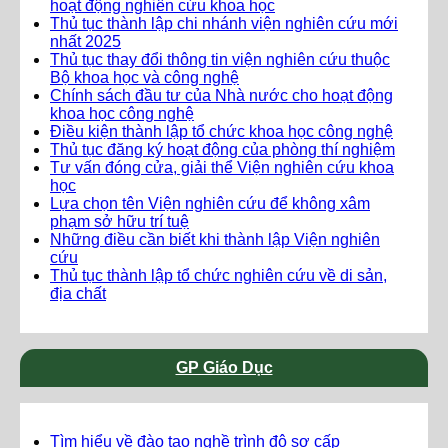
hoạt động nghiên cứu khoa học
Thủ tục thành lập chi nhánh viện nghiên cứu mới
nhất 2025
Thủ tục thay đổi thông tin viện nghiên cứu thuộc
Bộ khoa học và công nghệ
Chính sách đầu tư của Nhà nước cho hoạt động
khoa học công nghệ
Điều kiện thành lập tổ chức khoa học công nghệ
Thủ tục đăng ký hoạt động của phòng thí nghiệm
Tư vấn đóng cửa, giải thể Viện nghiên cứu khoa
học
Lựa chọn tên Viện nghiên cứu để không xâm
phạm sở hữu trí tuệ
Những điều cần biết khi thành lập Viện nghiên
cứu
Thủ tục thành lập tổ chức nghiên cứu về di sản,
địa chất
GP Giáo Dục
Tìm hiểu về đào tạo nghề trình độ sơ cấp