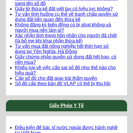
sang tên sổ đỏ
Giấy tờ thừa kế đất viết tay có hiệu lực không?
Tư vấn tình huống cụ thể về tranh chấp quyền sử
dụng đất liên quan đến thừa kế
Không đăng ký biến động có bị phạt không và
người mua nên làm gì?
Xác nhận tình trạng hôn nhân cho người đã chết
(là bố mẹ khi khai nhận thừa kế)
Tư vấn mua đất nông nghiệp hết thời hạn sử
dụng tại Yên Nghĩa, Hà Đông
Giấy chứng nhận quyền sử dụng đất hết hạn, có
nên mua?
Khiếu nại về việc cấp sai sổ đỏ như thế nào cho
hiệu quả?
Cấp sổ đỏ cho đất giao trái thẩm quyền
Sổ đỏ cấp theo bản đồ VLAP có thể bị thu hồi
Giấy Phép Y Tế
Điều kiện để bác sĩ nước ngoài được hành nghề
tại Việt Nam