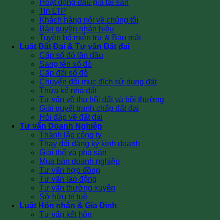
Hoạt động đấu giá tài sản
Tin LTP
Khách hàng nói về chúng tôi
Bản quyền nhãn hiệu
Tuyên bố miễn trừ & Bảo mật
Luật Đất Đai & Tư vấn Đất đai
Cấp sổ đỏ lần đầu
Sang tên sổ đỏ
Cấp đổi sổ đỏ
Chuyển đổi mục đích sử dụng đất
Thừa kế nhà đất
Tư vấn về thu hồi đất và bồi thường
Giải quyết tranh chấp đất đai
Hỏi đáp về đất đai
Tư vấn Doanh Nghiệp
Thành lập công ty
Thay đổi đăng ký kinh doanh
Giải thể và phá sản
Mua bán doanh nghiệp
Tư vấn hợp đồng
Tư vấn lao động
Tư vấn thường xuyên
Sở hữu trí tuệ
Luật Hôn nhân & Gia Đình
Tư vấn kết hôn