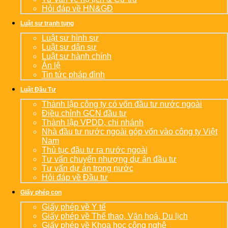
Hỏi đáp về HN&GĐ
Luật sư tranh tụng
Luật sư hình sự
Luật sư dân sự
Luật sư hành chính
Án lệ
Tin tức pháp đình
Luật Đầu Tư
Thành lập công ty có vốn đầu tư nước ngoài
Điều chỉnh GCN đầu tư
Thành lập VPDD, chi nhánh
Nhà đầu tư nước ngoài góp vốn vào công ty Việt
Nam
Thủ tục đầu tư ra nước ngoài
Tư vấn chuyển nhượng dự án đầu tư
Tư vấn dự án trong nước
Hỏi đáp về Đầu tư
Giấy phép con
Giấy phép về Y tế
Giấy phép về Thể thao, Văn hoá, Du lịch
Giấy phép về Khoa học công nghệ