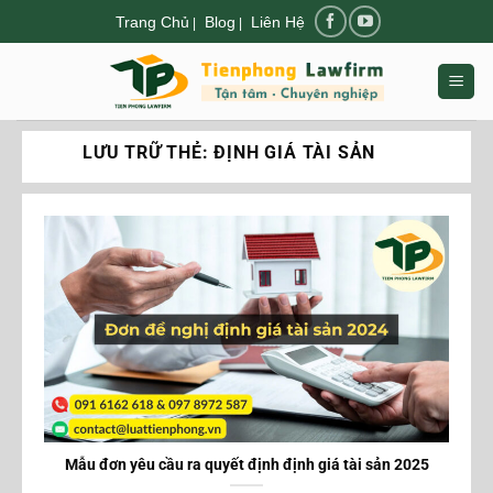
Chuyển
Trang Chủ
Blog
Liên Hệ
|
|
đến
nội
dung
LƯU TRỮ THẺ:
ĐỊNH GIÁ TÀI SẢN
Mẫu đơn yêu cầu ra quyết định định giá tài sản 2025