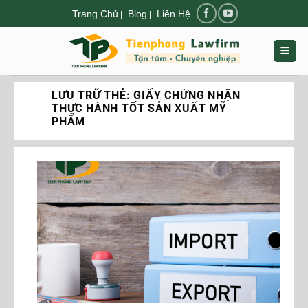
Chuyển
Trang Chủ
Blog
Liên Hệ
|
|
đến
nội
dung
LƯU TRỮ THẺ:
GIẤY CHỨNG NHẬN
THỰC HÀNH TỐT SẢN XUẤT MỸ
PHẨM