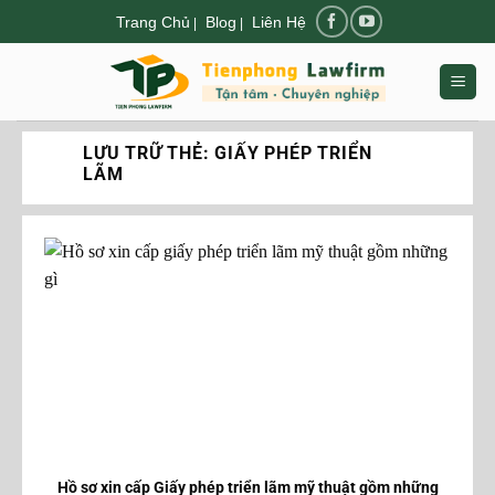
Chuyển
Trang Chủ
Blog
Liên Hệ
|
|
đến
nội
dung
LƯU TRỮ THẺ:
GIẤY PHÉP TRIỂN
LÃM
Hồ sơ xin cấp Giấy phép triển lãm mỹ thuật gồm những