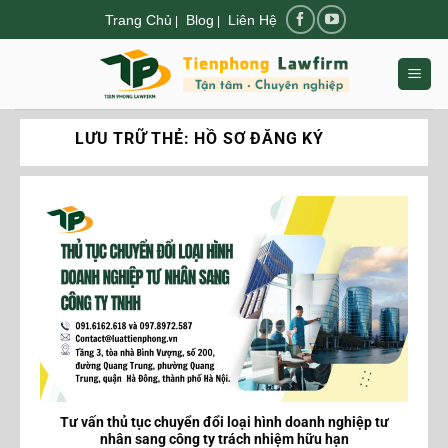
Chuyển
Trang Chủ
Blog
Liên Hệ
|
|
đến
nội
dung
LƯU TRỮ THẺ:
HỒ SƠ ĐĂNG KÝ
Tư vấn thủ tục chuyển đổi loại hình doanh nghiệp tư
nhân sang công ty trách nhiệm hữu hạn