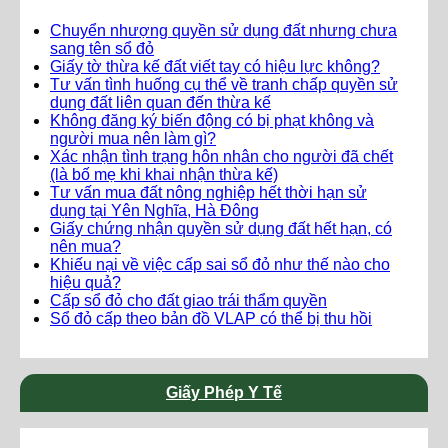
Chuyển nhượng quyền sử dụng đất nhưng chưa
sang tên sổ đỏ
Giấy tờ thừa kế đất viết tay có hiệu lực không?
Tư vấn tình huống cụ thể về tranh chấp quyền sử
dụng đất liên quan đến thừa kế
Không đăng ký biến động có bị phạt không và
người mua nên làm gì?
Xác nhận tình trạng hôn nhân cho người đã chết
(là bố mẹ khi khai nhận thừa kế)
Tư vấn mua đất nông nghiệp hết thời hạn sử
dụng tại Yên Nghĩa, Hà Đông
Giấy chứng nhận quyền sử dụng đất hết hạn, có
nên mua?
Khiếu nại về việc cấp sai sổ đỏ như thế nào cho
hiệu quả?
Cấp sổ đỏ cho đất giao trái thẩm quyền
Sổ đỏ cấp theo bản đồ VLAP có thể bị thu hồi
Giấy Phép Y Tế