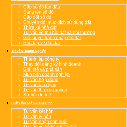
Cấp sổ đỏ lần đầu
Sang tên sổ đỏ
Cấp đổi sổ đỏ
Chuyển đổi mục đích sử dụng đất
Thừa kế nhà đất
Tư vấn về thu hồi đất và bồi thường
Giải quyết tranh chấp đất đai
Hỏi đáp về đất đai
Tư vấn Doanh Nghiệp
Thành lập công ty
Thay đổi đăng ký kinh doanh
Giải thể và phá sản
Mua bán doanh nghiệp
Tư vấn hợp đồng
Tư vấn lao động
Tư vấn thường xuyên
Sở hữu trí tuệ
Luật Hôn nhân & Gia Đình
Tư vấn kết hôn
Tư vấn ly hôn
Tư vấn nhận con nuôi
Tư vấn về hộ tịch & Cư trú