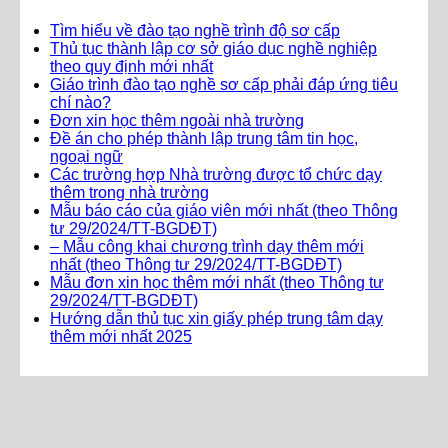
Tìm hiểu về đào tạo nghề trình độ sơ cấp
Thủ tục thành lập cơ sở giáo dục nghề nghiệp
theo quy định mới nhất
Giáo trình đào tạo nghề sơ cấp phải đáp ứng tiêu
chí nào?
Đơn xin học thêm ngoài nhà trường
Đề án cho phép thành lập trung tâm tin học,
ngoại ngữ
Các trường hợp Nhà trường được tổ chức dạy
thêm trong nhà trường
Mẫu báo cáo của giáo viên mới nhất (theo Thông
tư 29/2024/TT-BGDĐT)
– Mẫu công khai chương trình dạy thêm mới
nhất (theo Thông tư 29/2024/TT-BGDĐT)
Mẫu đơn xin học thêm mới nhất (theo Thông tư
29/2024/TT-BGDĐT)
Hướng dẫn thủ tục xin giấy phép trung tâm dạy
thêm mới nhất 2025