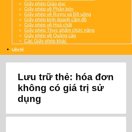
Giấy phép Giáo dục
Giấy phép về Phân bón
Giấy phép về Rượu và Đồ uống
Giấy phép kinh doanh cầm đồ
Giấy phép về Hoá chất
Giấy phép Thực phẩm chức năng
Giấy phép về Quảng cáo
Các Giấy phép khác
Liên hệ
Lưu trữ thẻ:
hóa đơn
không có giá trị sử
dụng