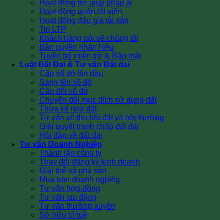
Hoạt động trợ giúp pháp lý
Hoạt động quản tài viên
Hoạt động đấu giá tài sản
Tin LTP
Khách hàng nói về chúng tôi
Bản quyền nhãn hiệu
Tuyên bố miễn trừ & Bảo mật
Luật Đất Đai & Tư vấn Đất đai
Cấp sổ đỏ lần đầu
Sang tên sổ đỏ
Cấp đổi sổ đỏ
Chuyển đổi mục đích sử dụng đất
Thừa kế nhà đất
Tư vấn về thu hồi đất và bồi thường
Giải quyết tranh chấp đất đai
Hỏi đáp về đất đai
Tư vấn Doanh Nghiệp
Thành lập công ty
Thay đổi đăng ký kinh doanh
Giải thể và phá sản
Mua bán doanh nghiệp
Tư vấn hợp đồng
Tư vấn lao động
Tư vấn thường xuyên
Sở hữu trí tuệ