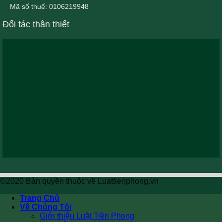
Mã số thuế: 0106219948
Đối tác thân thiết
©2020 Bản quyền thuộc về Luattienphong.vn
Trang Chủ
Về Chúng Tôi
Giới thiệu Luật Tiền Phong