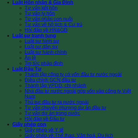
Luật Hôn nhân & Gia Đình
Tư vấn kết hôn
Tư vấn ly hôn
Tư vấn nhận con nuôi
Tư vấn về hộ tịch & Cư trú
Hỏi đáp về HN&GĐ
Luật sư tranh tụng
Luật sư hình sự
Luật sư dân sự
Luật sư hành chính
Án lệ
Tin tức pháp đình
Luật Đầu Tư
Thành lập công ty có vốn đầu tư nước ngoài
Điều chỉnh GCN đầu tư
Thành lập VPDD, chi nhánh
Nhà đầu tư nước ngoài góp vốn vào công ty Việt
Nam
Thủ tục đầu tư ra nước ngoài
Tư vấn chuyển nhượng dự án đầu tư
Tư vấn dự án trong nước
Hỏi đáp về Đầu tư
Giấy phép con
Giấy phép về Y tế
Giấy phép về Thể thao, Văn hoá, Du lịch