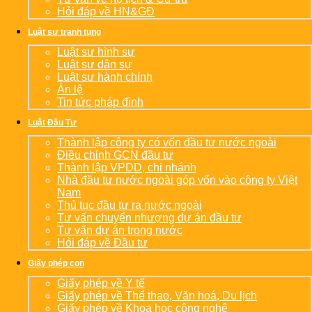
Hỏi đáp về HN&GĐ
Luật sư tranh tụng
Luật sư hình sự
Luật sư dân sự
Luật sư hành chính
Án lệ
Tin tức pháp đình
Luật Đầu Tư
Thành lập công ty có vốn đầu tư nước ngoài
Điều chỉnh GCN đầu tư
Thành lập VPDD, chi nhánh
Nhà đầu tư nước ngoài góp vốn vào công ty Việt
Nam
Thủ tục đầu tư ra nước ngoài
Tư vấn chuyển nhượng dự án đầu tư
Tư vấn dự án trong nước
Hỏi đáp về Đầu tư
Giấy phép con
Giấy phép về Y tế
Giấy phép về Thể thao, Văn hoá, Du lịch
Giấy phép về Khoa học công nghệ