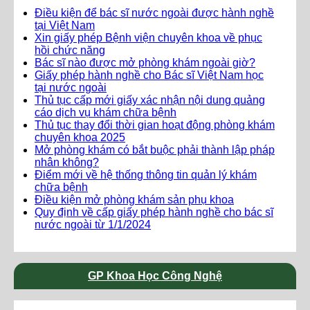
Điều kiện để bác sĩ nước ngoài được hành nghề
tại Việt Nam
Xin giấy phép Bệnh viện chuyên khoa về phục
hồi chức năng
Bác sĩ nào được mở phòng khám ngoài giờ?
Giấy phép hành nghề cho Bác sĩ Việt Nam học
tại nước ngoài
Thủ tục cấp mới giấy xác nhận nội dung quảng
cáo dịch vụ khám chữa bệnh
Thủ tục thay đổi thời gian hoạt động phòng khám
chuyên khoa 2025
Mở phòng khám có bắt buộc phải thành lập pháp
nhân không?
Điểm mới về hệ thống thông tin quản lý khám
chữa bệnh
Điều kiện mở phòng khám sản phụ khoa
Quy định về cấp giấy phép hành nghề cho bác sĩ
nước ngoài từ 1/1/2024
GP Khoa Học Công Nghệ