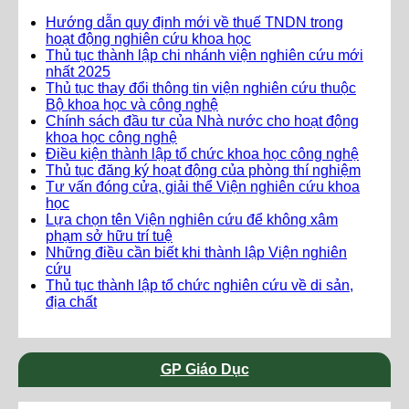
Hướng dẫn quy định mới về thuế TNDN trong
hoạt động nghiên cứu khoa học
Thủ tục thành lập chi nhánh viện nghiên cứu mới
nhất 2025
Thủ tục thay đổi thông tin viện nghiên cứu thuộc
Bộ khoa học và công nghệ
Chính sách đầu tư của Nhà nước cho hoạt động
khoa học công nghệ
Điều kiện thành lập tổ chức khoa học công nghệ
Thủ tục đăng ký hoạt động của phòng thí nghiệm
Tư vấn đóng cửa, giải thể Viện nghiên cứu khoa
học
Lựa chọn tên Viện nghiên cứu để không xâm
phạm sở hữu trí tuệ
Những điều cần biết khi thành lập Viện nghiên
cứu
Thủ tục thành lập tổ chức nghiên cứu về di sản,
địa chất
GP Giáo Dục