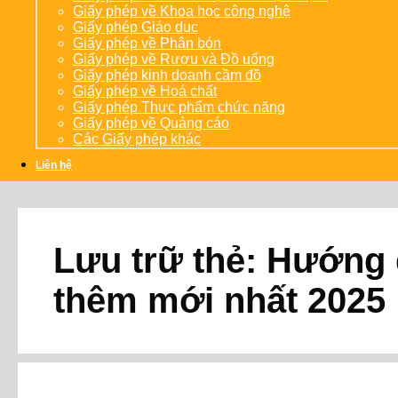
Giấy phép về Khoa học công nghệ
Giấy phép Giáo dục
Giấy phép về Phân bón
Giấy phép về Rượu và Đồ uống
Giấy phép kinh doanh cầm đồ
Giấy phép về Hoá chất
Giấy phép Thực phẩm chức năng
Giấy phép về Quảng cáo
Các Giấy phép khác
Liên hệ
Lưu trữ thẻ:
Hướng d
thêm mới nhất 2025