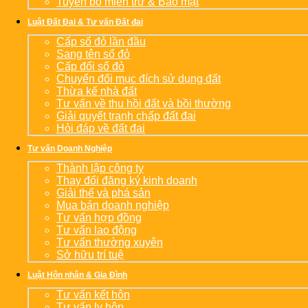
Tuyên bố miễn trừ & Bảo mật
Luật Đất Đai & Tư vấn Đất đai
Cấp sổ đỏ lần đầu
Sang tên sổ đỏ
Cấp đổi sổ đỏ
Chuyển đổi mục đích sử dụng đất
Thừa kế nhà đất
Tư vấn về thu hồi đất và bồi thường
Giải quyết tranh chấp đất đai
Hỏi đáp về đất đai
Tư vấn Doanh Nghiệp
Thành lập công ty
Thay đổi đăng ký kinh doanh
Giải thể và phá sản
Mua bán doanh nghiệp
Tư vấn hợp đồng
Tư vấn lao động
Tư vấn thường xuyên
Sở hữu trí tuệ
Luật Hôn nhân & Gia Đình
Tư vấn kết hôn
Tư vấn ly hôn