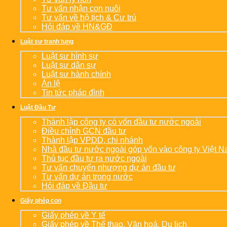
Tư vấn nhận con nuôi
Tư vấn về hộ tịch & Cư trú
Hỏi đáp về HN&GĐ
Luật sư tranh tụng
Luật sư hình sự
Luật sư dân sự
Luật sư hành chính
Án lệ
Tin tức pháp đình
Luật Đầu Tư
Thành lập công ty có vốn đầu tư nước ngoài
Điều chỉnh GCN đầu tư
Thành lập VPDD, chi nhánh
Nhà đầu tư nước ngoài góp vốn vào công ty Việt 
Thủ tục đầu tư ra nước ngoài
Tư vấn chuyển nhượng dự án đầu tư
Tư vấn dự án trong nước
Hỏi đáp về Đầu tư
Giấy phép con
Giấy phép về Y tế
Giấy phép về Thể thao, Văn hoá, Du lịch