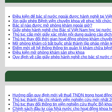
Điều kiện để bác sĩ nước ngoài được hành nghề tại Vi
Xin giấy phép Bệnh viện chuyên khoa về phục hồi chức
Bác sĩ nào được mở phòng khám ngoài giờ?
Giấy phép hành nghề cho Bác sĩ Việt Nam học tại nước
Thủ tục cấp mới giấy xác nhận nội dung quảng cáo dịc
Thủ tục thay đổi thời gian hoạt động phòng khám chuy
Mở phòng khám có bắt buộc phải thành lập pháp nhân 
Điểm mới về hệ thống thông tin quản lý khám chữa bện
Điều kiện mở phòng khám sản phụ khoa
Quy định về cấp giấy phép hành nghề cho bác sĩ nước n
Hướng dẫn quy định mới về thuế TNDN trong hoạt độn
Thủ tục thành lập chi nhánh viện nghiên cứu mới nhất 
Thủ tục thay đổi thông tin viện nghiên cứu thuộc Bộ kh
Chính sách đầu tư của Nhà nước cho hoạt động khoa h