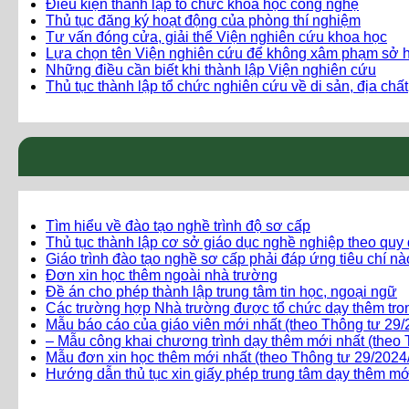
Điều kiện thành lập tổ chức khoa học công nghệ
Thủ tục đăng ký hoạt động của phòng thí nghiệm
Tư vấn đóng cửa, giải thể Viện nghiên cứu khoa học
Lựa chọn tên Viện nghiên cứu để không xâm phạm sở hữ
Những điều cần biết khi thành lập Viện nghiên cứu
Thủ tục thành lập tổ chức nghiên cứu về di sản, địa chất
Tìm hiểu về đào tạo nghề trình độ sơ cấp
Thủ tục thành lập cơ sở giáo dục nghề nghiệp theo quy
Giáo trình đào tạo nghề sơ cấp phải đáp ứng tiêu chí n
Đơn xin học thêm ngoài nhà trường
Đề án cho phép thành lập trung tâm tin học, ngoại ngữ
Các trường hợp Nhà trường được tổ chức dạy thêm tro
Mẫu báo cáo của giáo viên mới nhất (theo Thông tư 2
– Mẫu công khai chương trình dạy thêm mới nhất (the
Mẫu đơn xin học thêm mới nhất (theo Thông tư 29/20
Hướng dẫn thủ tục xin giấy phép trung tâm dạy thêm mớ