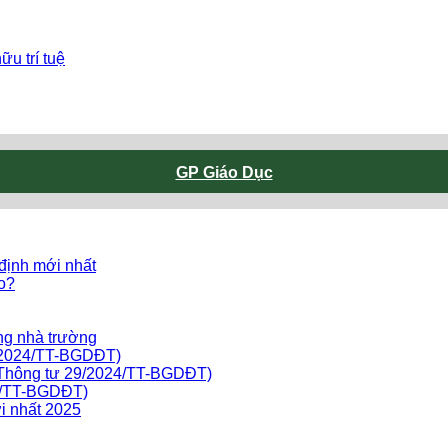
u trí tuệ
GP Giáo Dục
 định mới nhất
ào?
ng nhà trường
9/2024/TT-BGDĐT)
o Thông tư 29/2024/TT-BGDĐT)
24/TT-BGDĐT)
i nhất 2025