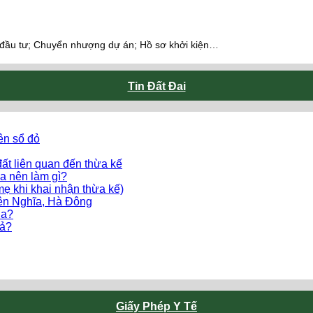
 đầu tư; Chuyển nhượng dự án; Hồ sơ khởi kiện…
Tin Đất Đai
ên sổ đỏ
ất liên quan đến thừa kế
a nên làm gì?
mẹ khi khai nhận thừa kế)
Yên Nghĩa, Hà Đông
ua?
uả?
Giấy Phép Y Tế