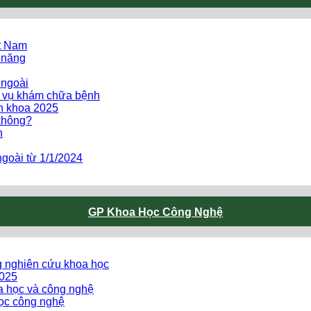
ệt Nam
 năng
 ngoài
h vụ khám chữa bệnh
ên khoa 2025
không?
h
goài từ 1/1/2024
GP Khoa Học Công Nghệ
g nghiên cứu khoa học
2025
oa học và công nghệ
ọc công nghệ