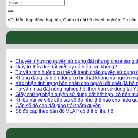
VD: Mẫu hợp đồng hợp tác; Quản trị nội bộ doanh nghiệp; Tư vấn
Chuyển nhượng quyền sử dụng đất nhưng chưa sang t
Giấy tờ thừa kế đất viết tay có hiệu lực không?
Tư vấn tình huống cụ thể về tranh chấp quyền sử dụng đ
Không đăng ký biến động có bị phạt không và người mu
Xác nhận tình trạng hôn nhân cho người đã chết (là bố 
Tư vấn mua đất nông nghiệp hết thời hạn sử dụng tại 
Giấy chứng nhận quyền sử dụng đất hết hạn, có nên m
Khiếu nại về việc cấp sai sổ đỏ như thế nào cho hiệu q
Cấp sổ đỏ cho đất giao trái thẩm quyền
Sổ đỏ cấp theo bản đồ VLAP có thể bị thu hồi