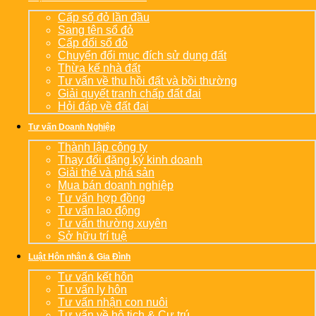
Cấp sổ đỏ lần đầu
Sang tên sổ đỏ
Cấp đổi sổ đỏ
Chuyển đổi mục đích sử dụng đất
Thừa kế nhà đất
Tư vấn về thu hồi đất và bồi thường
Giải quyết tranh chấp đất đai
Hỏi đáp về đất đai
Tư vấn Doanh Nghiệp
Thành lập công ty
Thay đổi đăng ký kinh doanh
Giải thể và phá sản
Mua bán doanh nghiệp
Tư vấn hợp đồng
Tư vấn lao động
Tư vấn thường xuyên
Sở hữu trí tuệ
Luật Hôn nhân & Gia Đình
Tư vấn kết hôn
Tư vấn ly hôn
Tư vấn nhận con nuôi
Tư vấn về hộ tịch & Cư trú