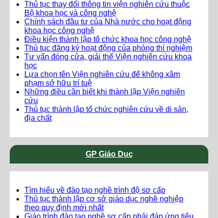
Thủ tục thay đổi thông tin viện nghiên cứu thuộc
Bộ khoa học và công nghệ
Chính sách đầu tư của Nhà nước cho hoạt động
khoa học công nghệ
Điều kiện thành lập tổ chức khoa học công nghệ
Thủ tục đăng ký hoạt động của phòng thí nghiệm
Tư vấn đóng cửa, giải thể Viện nghiên cứu khoa
học
Lựa chọn tên Viện nghiên cứu để không xâm
phạm sở hữu trí tuệ
Những điều cần biết khi thành lập Viện nghiên
cứu
Thủ tục thành lập tổ chức nghiên cứu về di sản,
địa chất
GP Giáo Dục
Tìm hiểu về đào tạo nghề trình độ sơ cấp
Thủ tục thành lập cơ sở giáo dục nghề nghiệp
theo quy định mới nhất
Giáo trình đào tạo nghề sơ cấp phải đáp ứng tiêu