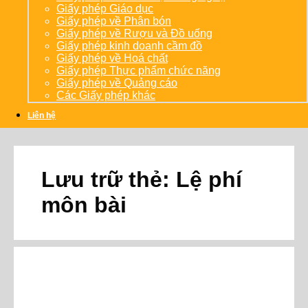
Giấy phép Giáo dục
Giấy phép về Phân bón
Giấy phép về Rượu và Đồ uống
Giấy phép kinh doanh cầm đồ
Giấy phép về Hoá chất
Giấy phép Thực phẩm chức năng
Giấy phép về Quảng cáo
Các Giấy phép khác
Liên hệ
Lưu trữ thẻ:
Lệ phí
môn bài