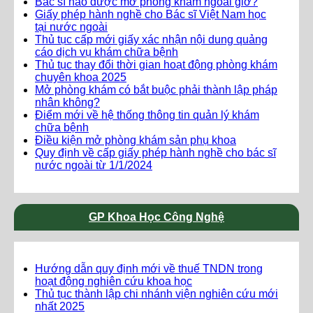
Bác sĩ nào được mở phòng khám ngoài giờ?
Giấy phép hành nghề cho Bác sĩ Việt Nam học
tại nước ngoài
Thủ tục cấp mới giấy xác nhận nội dung quảng
cáo dịch vụ khám chữa bệnh
Thủ tục thay đổi thời gian hoạt động phòng khám
chuyên khoa 2025
Mở phòng khám có bắt buộc phải thành lập pháp
nhân không?
Điểm mới về hệ thống thông tin quản lý khám
chữa bệnh
Điều kiện mở phòng khám sản phụ khoa
Quy định về cấp giấy phép hành nghề cho bác sĩ
nước ngoài từ 1/1/2024
GP Khoa Học Công Nghệ
Hướng dẫn quy định mới về thuế TNDN trong
hoạt động nghiên cứu khoa học
Thủ tục thành lập chi nhánh viện nghiên cứu mới
nhất 2025