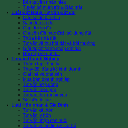
Bản quyền nhãn hiệu
Tuyên bố miễn trừ & Bảo mật
Luật Đất Đai & Tư vấn Đất đai
Cấp sổ đỏ lần đầu
Sang tên sổ đỏ
Cấp đổi sổ đỏ
Chuyển đổi mục đích sử dụng đất
Thừa kế nhà đất
Tư vấn về thu hồi đất và bồi thường
Giải quyết tranh chấp đất đai
Hỏi đáp về đất đai
Tư vấn Doanh Nghiệp
Thành lập công ty
Thay đổi đăng ký kinh doanh
Giải thể và phá sản
Mua bán doanh nghiệp
Tư vấn hợp đồng
Tư vấn lao động
Tư vấn thường xuyên
Sở hữu trí tuệ
Luật Hôn nhân & Gia Đình
Tư vấn kết hôn
Tư vấn ly hôn
Tư vấn nhận con nuôi
Tư vấn về hộ tịch & Cư trú