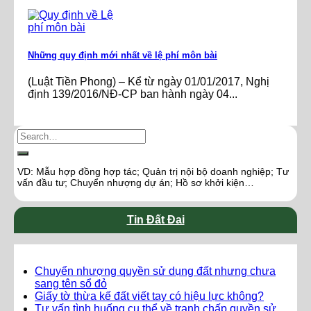
Những quy định mới nhất về lệ phí môn bài
(Luật Tiền Phong) – Kể từ ngày 01/01/2017, Nghị
định 139/2016/NĐ-CP ban hành ngày 04...
VD: Mẫu hợp đồng hợp tác; Quản trị nội bộ doanh nghiệp; Tư
vấn đầu tư; Chuyển nhượng dự án; Hồ sơ khởi kiện…
Tin Đất Đai
Chuyển nhượng quyền sử dụng đất nhưng chưa
sang tên sổ đỏ
Giấy tờ thừa kế đất viết tay có hiệu lực không?
Tư vấn tình huống cụ thể về tranh chấp quyền sử