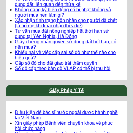
dụng đất liên quan đến thừa kế
Không đăng ký biến động có bị phạt không và
người mua nên làm gì?
Xác nhận tình trạng hôn nhân cho người đã chết
(là bố mẹ khi khai nhận thừa kế)
Tư vấn mua đất nông nghiệp hết thời hạn sử
dụng tại Yên Nghĩa, Hà Đông
Giấy chứng nhận quyền sử dụng đất hết hạn, có
nên mua?
Khiếu nại về việc cấp sai sổ đỏ như thế nào cho
hiệu quả?
Cấp sổ đỏ cho đất giao trái thẩm quyền
Sổ đỏ cấp theo bản đồ VLAP có thể bị thu hồi
Giấy Phép Y Tế
Điều kiện để bác sĩ nước ngoài được hành nghề
tại Việt Nam
Xin giấy phép Bệnh viện chuyên khoa về phục
hồi chức năng