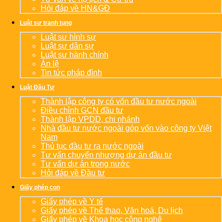
Hỏi đáp về HN&GĐ
Luật sư tranh tụng
Luật sư hình sự
Luật sư dân sự
Luật sư hành chính
Án lệ
Tin tức pháp đình
Luật Đầu Tư
Thành lập công ty có vốn đầu tư nước ngoài
Điều chỉnh GCN đầu tư
Thành lập VPDD, chi nhánh
Nhà đầu tư nước ngoài góp vốn vào công ty Việt
Nam
Thủ tục đầu tư ra nước ngoài
Tư vấn chuyển nhượng dự án đầu tư
Tư vấn dự án trong nước
Hỏi đáp về Đầu tư
Giấy phép con
Giấy phép về Y tế
Giấy phép về Thể thao, Văn hoá, Du lịch
Giấy phép về Khoa học công nghệ