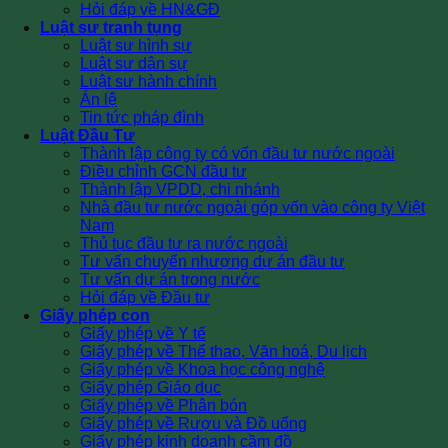
Hỏi đáp về HN&GĐ
Luật sư tranh tụng
Luật sư hình sự
Luật sư dân sự
Luật sư hành chính
Án lệ
Tin tức pháp đình
Luật Đầu Tư
Thành lập công ty có vốn đầu tư nước ngoài
Điều chỉnh GCN đầu tư
Thành lập VPDD, chi nhánh
Nhà đầu tư nước ngoài góp vốn vào công ty Việt
Nam
Thủ tục đầu tư ra nước ngoài
Tư vấn chuyển nhượng dự án đầu tư
Tư vấn dự án trong nước
Hỏi đáp về Đầu tư
Giấy phép con
Giấy phép về Y tế
Giấy phép về Thể thao, Văn hoá, Du lịch
Giấy phép về Khoa học công nghệ
Giấy phép Giáo dục
Giấy phép về Phân bón
Giấy phép về Rượu và Đồ uống
Giấy phép kinh doanh cầm đồ