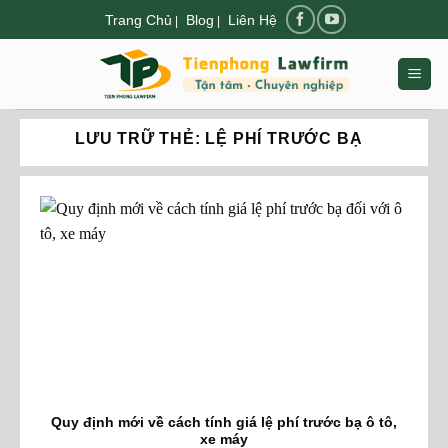
Chuyển
Trang Chủ
Blog
Liên Hệ
|
|
đến
nội
dung
LƯU TRỮ THẺ:
LỆ PHÍ TRƯỚC BẠ
Quy định mới về cách tính giá lệ phí trước bạ ô tô,
xe máy