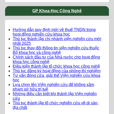
GP Khoa Học Công Nghệ
Hướng dẫn quy định mới về thuế TNDN trong
hoạt động nghiên cứu khoa học
Thủ tục thành lập chi nhánh viện nghiên cứu mới
nhất 2025
Thủ tục thay đổi thông tin viện nghiên cứu thuộc
Bộ khoa học và công nghệ
Chính sách đầu tư của Nhà nước cho hoạt động
khoa học công nghệ
Điều kiện thành lập tổ chức khoa học công nghệ
Thủ tục đăng ký hoạt động của phòng thí nghiệm
Tư vấn đóng cửa, giải thể Viện nghiên cứu khoa
học
Lựa chọn tên Viện nghiên cứu để không xâm
phạm sở hữu trí tuệ
Những điều cần biết khi thành lập Viện nghiên
cứu
Thủ tục thành lập tổ chức nghiên cứu về di sản,
địa chất