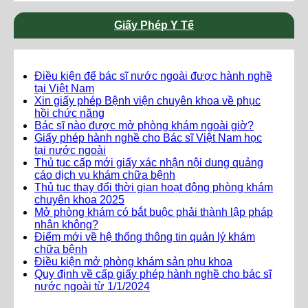
Giấy Phép Y Tế
Điều kiện để bác sĩ nước ngoài được hành nghề
tại Việt Nam
Xin giấy phép Bệnh viện chuyên khoa về phục
hồi chức năng
Bác sĩ nào được mở phòng khám ngoài giờ?
Giấy phép hành nghề cho Bác sĩ Việt Nam học
tại nước ngoài
Thủ tục cấp mới giấy xác nhận nội dung quảng
cáo dịch vụ khám chữa bệnh
Thủ tục thay đổi thời gian hoạt động phòng khám
chuyên khoa 2025
Mở phòng khám có bắt buộc phải thành lập pháp
nhân không?
Điểm mới về hệ thống thông tin quản lý khám
chữa bệnh
Điều kiện mở phòng khám sản phụ khoa
Quy định về cấp giấy phép hành nghề cho bác sĩ
nước ngoài từ 1/1/2024