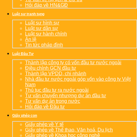
Hỏi đáp về HN&GĐ
Luật sư tranh tụng
Luật sư hình sự
Luật sư dân sự
Luật sư hành chính
Án lệ
Tin tức pháp đình
Luật Đầu Tư
Thành lập công ty có vốn đầu tư nước ngoài
Điều chỉnh GCN đầu tư
Thành lập VPDD, chi nhánh
Nhà đầu tư nước ngoài góp vốn vào công ty Việt
Nam
Thủ tục đầu tư ra nước ngoài
Tư vấn chuyển nhượng dự án đầu tư
Tư vấn dự án trong nước
Hỏi đáp về Đầu tư
Giấy phép con
Giấy phép về Y tế
Giấy phép về Thể thao, Văn hoá, Du lịch
Giấy phép về Khoa học công nghệ