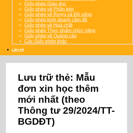
Giấy phép Giáo dục
Giấy phép về Phân bón
Giấy phép về Rượu và Đồ uống
Giấy phép kinh doanh cầm đồ
Giấy phép về Hoá chất
Giấy phép Thực phẩm chức năng
Giấy phép về Quảng cáo
Các Giấy phép khác
Liên hệ
Lưu trữ thẻ:
Mẫu
đơn xin học thêm
mới nhất (theo
Thông tư 29/2024/TT-
BGDĐT)