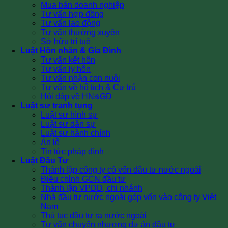
Mua bán doanh nghiệp
Tư vấn hợp đồng
Tư vấn lao động
Tư vấn thường xuyên
Sở hữu trí tuệ
Luật Hôn nhân & Gia Đình
Tư vấn kết hôn
Tư vấn ly hôn
Tư vấn nhận con nuôi
Tư vấn về hộ tịch & Cư trú
Hỏi đáp về HN&GĐ
Luật sư tranh tụng
Luật sư hình sự
Luật sư dân sự
Luật sư hành chính
Án lệ
Tin tức pháp đình
Luật Đầu Tư
Thành lập công ty có vốn đầu tư nước ngoài
Điều chỉnh GCN đầu tư
Thành lập VPDD, chi nhánh
Nhà đầu tư nước ngoài góp vốn vào công ty Việt
Nam
Thủ tục đầu tư ra nước ngoài
Tư vấn chuyển nhượng dự án đầu tư