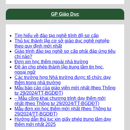
GP Giáo Dục
Tìm hiểu về đào tạo nghề trình độ sơ cấp
Thủ tục thành lập cơ sở giáo dục nghề nghiệp
theo quy định mới nhất
Giáo trình đào tạo nghề sơ cấp phải đáp ứng tiêu
chí nào?
Đơn xin học thêm ngoài nhà trường
Đề án cho phép thành lập trung tâm tin học,
ngoại ngữ
Các trường hợp Nhà trường được tổ chức dạy
thêm trong nhà trường
Mẫu báo cáo của giáo viên mới nhất (theo Thông
tư 29/2024/TT-BGDĐT)
– Mẫu công khai chương trình dạy thêm mới
nhất (theo Thông tư 29/2024/TT-BGDĐT)
Mẫu đơn xin học thêm mới nhất (theo Thông tư
29/2024/TT-BGDĐT)
Hướng dẫn thủ tục xin giấy phép trung tâm dạy
thêm mới nhất 2025