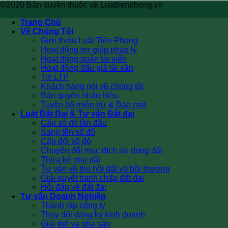
©2020 Bản quyền thuộc về Luattienphong.vn
Trang Chủ
Về Chúng Tôi
Giới thiệu Luật Tiền Phong
Hoạt động trợ giúp pháp lý
Hoạt động quản tài viên
Hoạt động đấu giá tài sản
Tin LTP
Khách hàng nói về chúng tôi
Bản quyền nhãn hiệu
Tuyên bố miễn trừ & Bảo mật
Luật Đất Đai & Tư vấn Đất đai
Cấp sổ đỏ lần đầu
Sang tên sổ đỏ
Cấp đổi sổ đỏ
Chuyển đổi mục đích sử dụng đất
Thừa kế nhà đất
Tư vấn về thu hồi đất và bồi thường
Giải quyết tranh chấp đất đai
Hỏi đáp về đất đai
Tư vấn Doanh Nghiệp
Thành lập công ty
Thay đổi đăng ký kinh doanh
Giải thể và phá sản