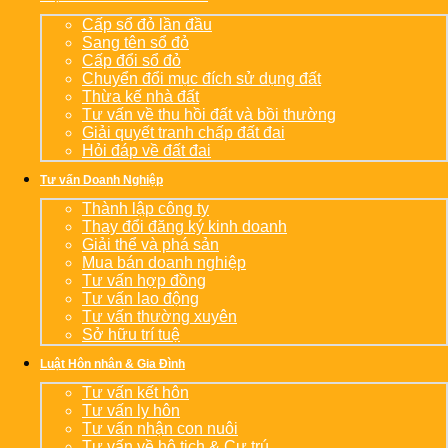
Cấp sổ đỏ lần đầu
Sang tên sổ đỏ
Cấp đổi sổ đỏ
Chuyển đổi mục đích sử dụng đất
Thừa kế nhà đất
Tư vấn về thu hồi đất và bồi thường
Giải quyết tranh chấp đất đai
Hỏi đáp về đất đai
Tư vấn Doanh Nghiệp
Thành lập công ty
Thay đổi đăng ký kinh doanh
Giải thể và phá sản
Mua bán doanh nghiệp
Tư vấn hợp đồng
Tư vấn lao động
Tư vấn thường xuyên
Sở hữu trí tuệ
Luật Hôn nhân & Gia Đình
Tư vấn kết hôn
Tư vấn ly hôn
Tư vấn nhận con nuôi
Tư vấn về hộ tịch & Cư trú