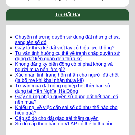
Tin Đất Đai
Chuyển nhượng quyền sử dụng đất nhưng chưa
sang tên sổ đỏ
Giấy tờ thừa kế đất viết tay có hiệu lực không?
Tư vấn tình huống cụ thể về tranh chấp quyền sử
dụng đất liên quan đến thừa kế
Không đăng ký biến động có bị phạt không và
người mua nên làm gì?
Xác nhận tình trạng hôn nhân cho người đã chết
(là bố mẹ khi khai nhận thừa kế)
Tư vấn mua đất nông nghiệp hết thời hạn sử
dụng tại Yên Nghĩa, Hà Đông
Giấy chứng nhận quyền sử dụng đất hết hạn, có
nên mua?
Khiếu nại về việc cấp sai sổ đỏ như thế nào cho
hiệu quả?
Cấp sổ đỏ cho đất giao trái thẩm quyền
Sổ đỏ cấp theo bản đồ VLAP có thể bị thu hồi